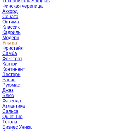
Технониколь Shinglas
Финская черепица
Аккорд
Соната
Оптима
Классик
Кадриль
Модерн
Ультра
Фристайл
Самба
Фокстрот
Кантри
Континент
Вестерн
Ранчо
Руфмаст
Джаз
Блюз
Фазенда
Атлантика
Сальса
Quiet-Tile
Тегола
Бизнес Уника