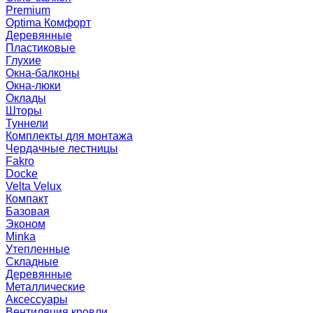
Premium
Optima Комфорт
Деревянные
Пластиковые
Глухие
Окна-балконы
Окна-люки
Оклады
Шторы
Туннели
Комплекты для монтажа
Чердачные лестницы
Fakro
Docke
Velta Velux
Компакт
Базовая
Эконом
Minka
Утепленные
Складные
Деревянные
Металлические
Аксессуары
Вентиляция кровли