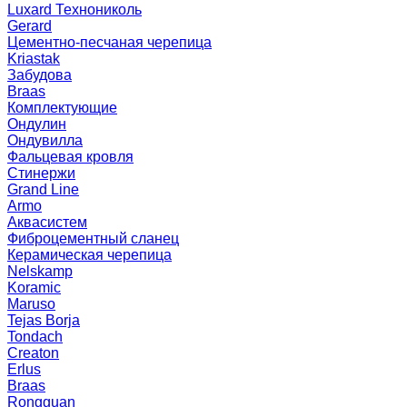
Luxard Технониколь
Gerard
Цементно-песчаная черепица
Kriastak
Забудова
Braas
Комплектующие
Ондулин
Ондувилла
Фальцевая кровля
Стинержи
Grand Line
Armo
Аквасистем
Фиброцементный сланец
Керамическая черепица
Nelskamp
Koramic
Maruso
Tejas Borja
Tondach
Creaton
Erlus
Braas
Rongguan