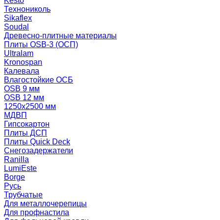
Kesto
Технониколь
Sikaflex
Soudal
Древесно-плитные материалы
Плиты OSB-3 (ОСП)
Ultralam
Kronospan
Калевала
Влагостойкие ОСБ
OSB 9 мм
OSB 12 мм
1250х2500 мм
МДВП
Гипсокартон
Плиты ДСП
Плиты Quick Deck
Снегозадержатели
Ranilla
LumiEste
Borge
Русь
Трубчатые
Для металлочерепицы
Для профнастила