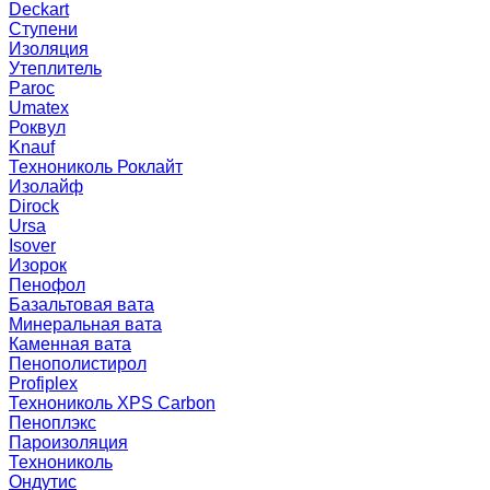
Deckart
Ступени
Изоляция
Утеплитель
Paroc
Umatex
Роквул
Knauf
Технониколь Роклайт
Изолайф
Dirock
Ursa
Isover
Изорок
Пенофол
Базальтовая вата
Минеральная вата
Каменная вата
Пенополистирол
Profiplex
Технониколь XPS Carbon
Пеноплэкс
Пароизоляция
Технониколь
Ондутис