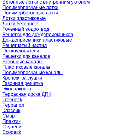
Бетонные лотки с внутренним уклоном
Полимерпесчаные лотки
Полимербетонные лотки
Лотки пластиковые
Лотки бетонные
Точечный водоотвод
Решетки для дождеприемников
Дождеприемники пластиковые
Решетчатый настил
Пескоуловители
Решетки для каналов
Бетонные каналы
Пластиковые каналы
Полимерпесчаные каналы
Крепеж, заглушки
Газонная решетка
Экопарковка
Террасная доска ДПК
Treedeck
Террапол
Классик
Смарт
Практик
Ступени
Ecodeck