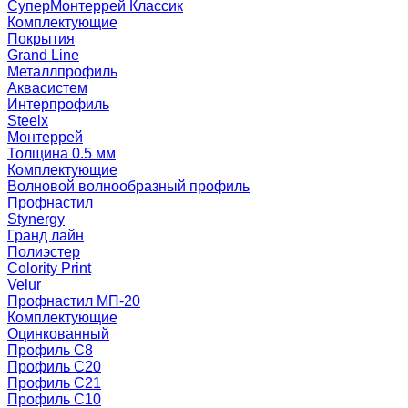
СуперМонтеррей Классик
Комплектующие
Покрытия
Grand Line
Металлпрофиль
Аквасистем
Интерпрофиль
Steelx
Монтеррей
Толщина 0.5 мм
Комплектующие
Волновой волнообразный профиль
Профнастил
Stynergy
Гранд лайн
Полиэстер
Colority Print
Velur
Профнастил МП-20
Комплектующие
Оцинкованный
Профиль С8
Профиль С20
Профиль С21
Профиль С10