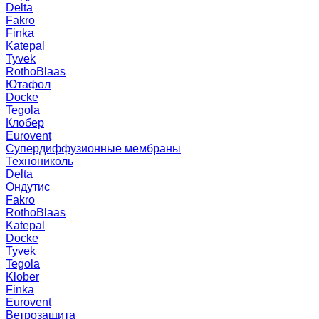
Delta
Fakro
Finka
Katepal
Tyvek
RothoBlaas
Ютафол
Docke
Tegola
Клобер
Eurovent
Супердиффузионные мембраны
Технониколь
Delta
Ондутис
Fakro
RothoBlaas
Katepal
Docke
Tyvek
Tegola
Klober
Finka
Eurovent
Ветрозащита