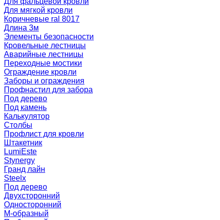
Для фальцевой кровли
Для мягкой кровли
Коричневые ral 8017
Длина 3м
Элементы безопасности
Кровельные лестницы
Аварийные лестницы
Переходные мостики
Ограждение кровли
Заборы и ограждения
Профнастил для забора
Под дерево
Под камень
Калькулятор
Столбы
Профлист для кровли
Штакетник
LumiEste
Stynergy
Гранд лайн
Steelx
Под дерево
Двухсторонний
Односторонний
М-образный