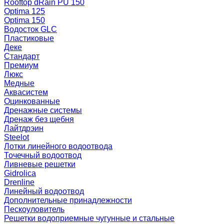
Rooftop dRain PU 150
Optima 125
Optima 150
Водосток GLC
Пластиковые
Деке
Стандарт
Премиум
Люкс
Медные
Аквасистем
Оцинкованные
Дренажные системы
Дренаж без щебня
Лайтдрэин
Steelot
Лотки линейного водоотвода
Точечный водоотвод
Ливневые решетки
Gidrolica
Drenline
Линейный водоотвод
Дополнительные принадлежности
Пескоуловитель
Решетки водоприемные чугунные и стальные