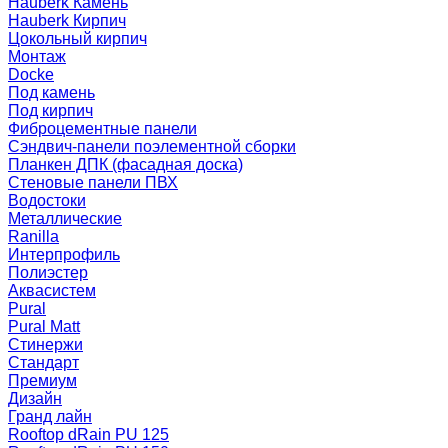
Hauberk Камень
Hauberk Кирпич
Цокольный кирпич
Монтаж
Docke
Под камень
Под кирпич
Фиброцементные панели
Сэндвич-панели поэлементной сборки
Планкен ДПК (фасадная доска)
Стеновые панели ПВХ
Водостоки
Металлические
Ranilla
Интерпрофиль
Полиэстер
Аквасистем
Pural
Pural Matt
Стинержи
Стандарт
Премиум
Дизайн
Гранд лайн
Rooftop dRain PU 125