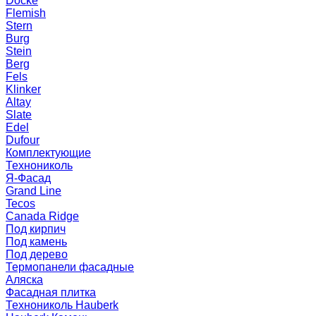
Docke
Flemish
Stern
Burg
Stein
Berg
Fels
Klinker
Altay
Slate
Edel
Dufour
Комплектующие
Технониколь
Я-Фасад
Grand Line
Tecos
Canada Ridge
Под кирпич
Под камень
Под дерево
Термопанели фасадные
Аляска
Фасадная плитка
Технониколь Hauberk