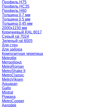
Профиль Н75
Профиль НС35
Профиль Н60
Толщина 0,7 мм
Толщина 0,5 мм
Толщина 0,45 мм
2000х1150 мм
Коричневый RAL 8017
Серый ral 7024
Зеленый ral 6005
Для стен
Для забора
Композитная черепица
Metrotile
Метробонд
MetroRoman
MetroShake II
MetroClassic
MetroViksen
Aquapan
Gallo
Mistral
Романа
MetroCooper
Aerodek