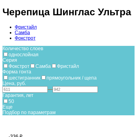
Черепица Шинглас Ультра
Фристайл
Самба
Фокстрот
Количество слоев
однослойная
Серия
Фокстрот
Самба
Фристайл
Форма гонта
шестигранник
прямоугольник / щепа
Цена, руб.
—
Гарантия, лет
50
Еще
Подбор по параметрам
-336
₽