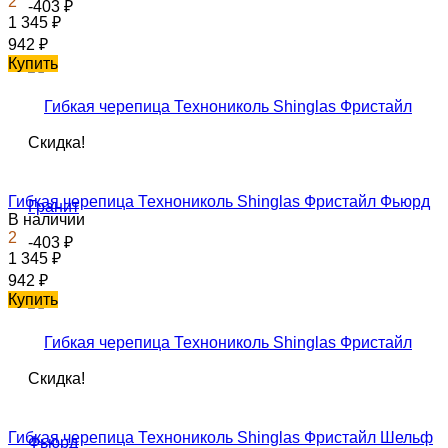
2
-403
₽
1 345
₽
942
₽
Купить
Скидка!
Гибкая черепица Технониколь Shinglas Фристайл Фьюрд
В наличии
2
-403
₽
1 345
₽
942
₽
Купить
Скидка!
Гибкая черепица Технониколь Shinglas Фристайл Шельф