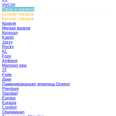
(пусто)
Товар в корзине!
Каталог товаров
Каталог товаров
Кровля
Мягкая кровля
Катепал
Katrilli
Jazzy
Rocky
KL
Foxy
Ambient
Mansion new
3Т
Forte
Деке
Ламинированная черепица Dragon
Premium
Standart
Europa
Eurasia
Comfort
Ориджинал