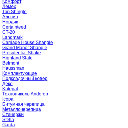
Комфорт
Лемех
Top Shingle
Альпин
Нордик
Certainteed
CT-20
Landmark
Carriage House Shangle
Grand Manor Shangle
Presidential Shake
Highland Slate
Belmont
Haussman
Комплектующие
Подкладочный ковер
Деке
Katepal
Технониколь Anderep
Icopal
Битумная черепица
Металлочерепица
Стинержи
Stella
Garda