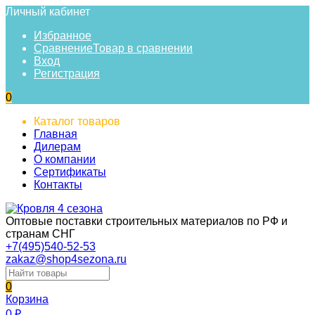
Личный кабинет
Избранное
Сравнение
Товар в сравнении
Вход
Регистрация
0
Каталог товаров
Главная
Дилерам
О компании
Сертификаты
Контакты
Оптовые поставки строительных материалов по РФ и
странам СНГ
+7(495)540-52-53
zakaz@shop4sezona.ru
0
Корзина
0
₽