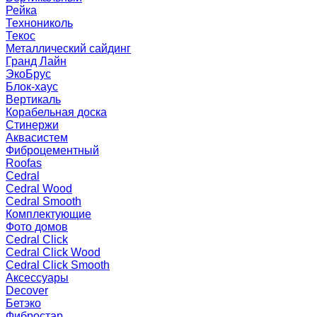
Рейка
Технониколь
Текос
Металлический сайдинг
Гранд Лайн
ЭкоБрус
Блок-хаус
Вертикаль
Корабельная доска
Стинержи
Аквасистем
Фиброцементный
Roofas
Cedral
Cedral Wood
Cedral Smooth
Комплектующие
Фото домов
Cedral Click
Cedral Click Wood
Cedral Click Smooth
Аксессуары
Decover
Бетэко
Фибростар