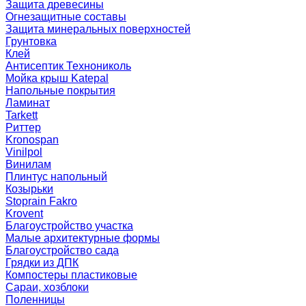
Защита древесины
Огнезащитные составы
Защита минеральных поверхностей
Грунтовка
Клей
Антисептик Технониколь
Мойка крыш Katepal
Напольные покрытия
Ламинат
Tarkett
Риттер
Kronospan
Vinilpol
Винилам
Плинтус напольный
Козырьки
Stoprain Fakro
Krovent
Благоустройство участка
Малые архитектурные формы
Благоустройство сада
Грядки из ДПК
Компостеры пластиковые
Сараи, хозблоки
Поленницы