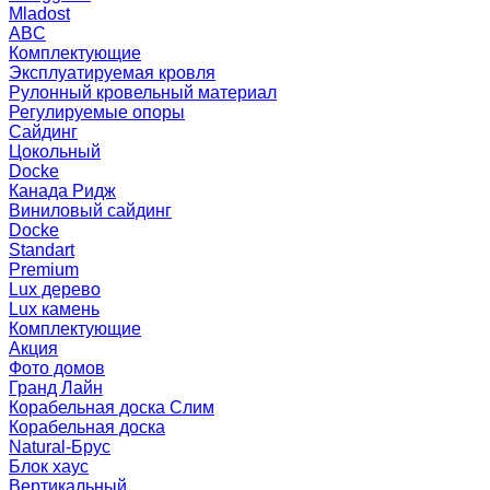
Mladost
ABC
Комплектующие
Эксплуатируемая кровля
Рулонный кровельный материал
Регулируемые опоры
Сайдинг
Цокольный
Docke
Канада Ридж
Виниловый сайдинг
Docke
Standart
Premium
Lux дерево
Lux камень
Комплектующие
Акция
Фото домов
Гранд Лайн
Корабельная доска Слим
Корабельная доска
Natural-Брус
Блок хаус
Вертикальный