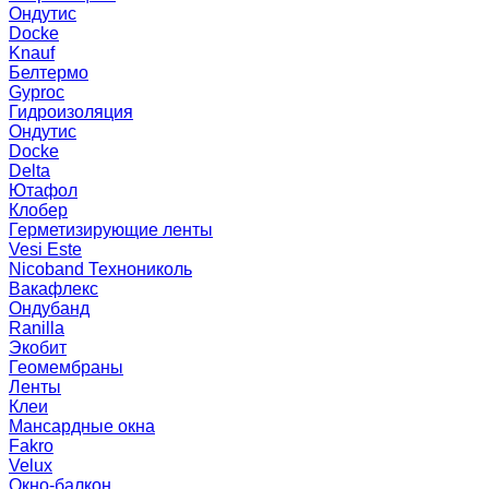
Ондутис
Docke
Knauf
Белтермо
Gyproc
Гидроизоляция
Ондутис
Docke
Delta
Ютафол
Клобер
Герметизирующие ленты
Vesi Este
Nicoband Технониколь
Вакафлекс
Ондубанд
Ranilla
Экобит
Геомембраны
Ленты
Клеи
Мансардные окна
Fakro
Velux
Окно-балкон