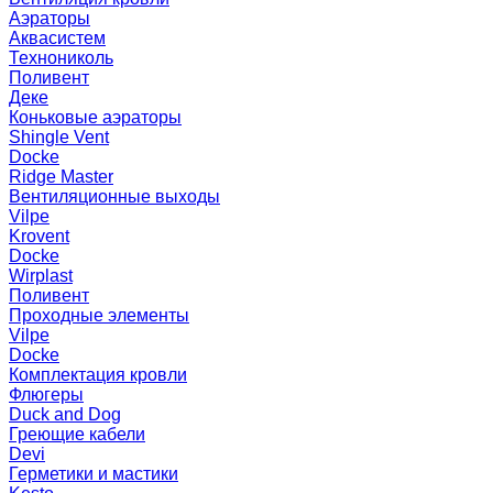
Аэраторы
Аквасистем
Технониколь
Поливент
Деке
Коньковые аэраторы
Shingle Vent
Docke
Ridge Master
Вентиляционные выходы
Vilpe
Krovent
Docke
Wirplast
Поливент
Проходные элементы
Vilpe
Docke
Комплектация кровли
Флюгеры
Duck and Dog
Греющие кабели
Devi
Герметики и мастики