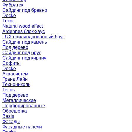
Фибратек
Сайдинг под бревно
Docke
Текос
Natural wood effect
Ardennes блок-хаус
LUX оцилиндрованный брус
Сайдинг под камень
Под дерево
Сайдинг под брус
Сайдинг под кирпич
Софиты
Docke
Аквасистем
Гранд Лайн
Технониколь
Tecos
Под дерево
Металлические
Перфорированные
Обрешетка
Basis
Фасады
Фасадные панели