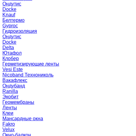
Ондутис
Docke
Knauf
Белтермо
Gyproc
Гидроизоляция
Ондутис
Docke
Delta
Ютафол
Клобер
Герметизирующие ленты
Vesi Este
Nicoband Технониколь
Вакафлекс
Ондубанд
Ranilla
Экобит
Геомембраны
Ленты
Клеи
Мансардные окна
Fakro
Velux
Окно-балкон