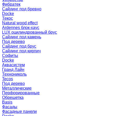
Фибратек
Сайдинг под бревно
Docke
Текос
Natural wood effect
Ardennes блок-хаус
LUX оцилиндрованный брус
Сайдинг под камень
Под дерево
Сайдинг под брус
Сайдинг под кирпич
Софиты
Docke
Аквасистем
Гранд Лайн
Технониколь
Tecos
Под дерево
Металлические
Перфорированные
Обрешетка
Basis
Фасады
Фасадные панели