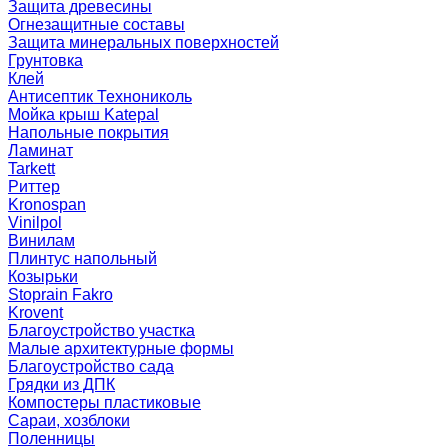
Защита древесины
Огнезащитные составы
Защита минеральных поверхностей
Грунтовка
Клей
Антисептик Технониколь
Мойка крыш Katepal
Напольные покрытия
Ламинат
Tarkett
Риттер
Kronospan
Vinilpol
Винилам
Плинтус напольный
Козырьки
Stoprain Fakro
Krovent
Благоустройство участка
Малые архитектурные формы
Благоустройство сада
Грядки из ДПК
Компостеры пластиковые
Сараи, хозблоки
Поленницы