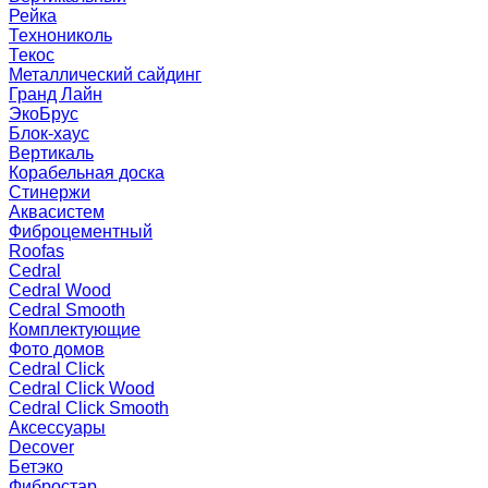
Рейка
Технониколь
Текос
Металлический сайдинг
Гранд Лайн
ЭкоБрус
Блок-хаус
Вертикаль
Корабельная доска
Стинержи
Аквасистем
Фиброцементный
Roofas
Cedral
Cedral Wood
Cedral Smooth
Комплектующие
Фото домов
Cedral Click
Cedral Click Wood
Cedral Click Smooth
Аксессуары
Decover
Бетэко
Фибростар