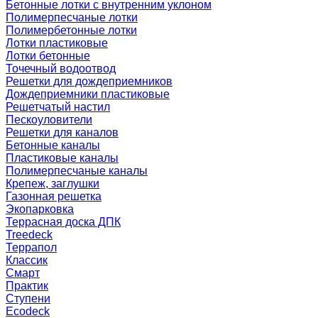
Бетонные лотки с внутренним уклоном
Полимерпесчаные лотки
Полимербетонные лотки
Лотки пластиковые
Лотки бетонные
Точечный водоотвод
Решетки для дождеприемников
Дождеприемники пластиковые
Решетчатый настил
Пескоуловители
Решетки для каналов
Бетонные каналы
Пластиковые каналы
Полимерпесчаные каналы
Крепеж, заглушки
Газонная решетка
Экопарковка
Террасная доска ДПК
Treedeck
Террапол
Классик
Смарт
Практик
Ступени
Ecodeck