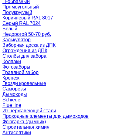
П-образный
Прямоугольный
Полукруглый
Коричневый RAL 8017
Серый RAL 7024
Белый
Недорогой 50-70 руб.
Калькулятор
Заборная доска из ДПК
Ограждения из ДПК
Столбы для забора
Колпаки
Фотозаборы
Травяной забор
Крепеж
Гвозди кровельные
Саморезы
Дымоходы
Schiedel
Flue line
Из нержавеющей стали
Проходные элементы для дымоходов
Флюгарка (дымник)
Строительная химия
Антисептики