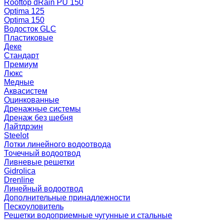
Rooftop dRain PU 150
Optima 125
Optima 150
Водосток GLC
Пластиковые
Деке
Стандарт
Премиум
Люкс
Медные
Аквасистем
Оцинкованные
Дренажные системы
Дренаж без щебня
Лайтдрэин
Steelot
Лотки линейного водоотвода
Точечный водоотвод
Ливневые решетки
Gidrolica
Drenline
Линейный водоотвод
Дополнительные принадлежности
Пескоуловитель
Решетки водоприемные чугунные и стальные