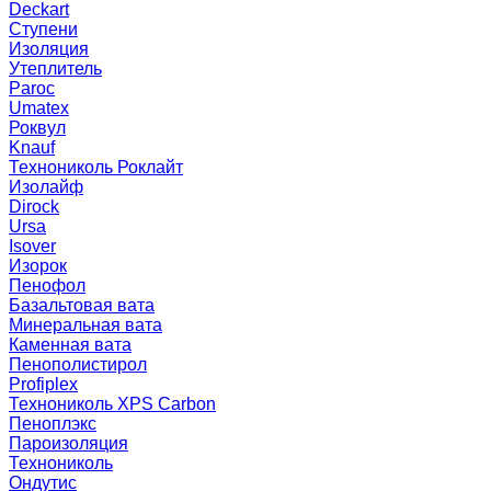
Deckart
Ступени
Изоляция
Утеплитель
Paroc
Umatex
Роквул
Knauf
Технониколь Роклайт
Изолайф
Dirock
Ursa
Isover
Изорок
Пенофол
Базальтовая вата
Минеральная вата
Каменная вата
Пенополистирол
Profiplex
Технониколь XPS Carbon
Пеноплэкс
Пароизоляция
Технониколь
Ондутис