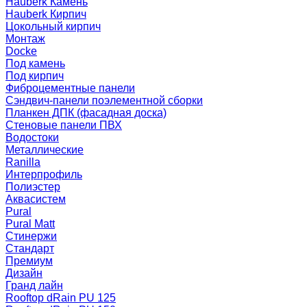
Hauberk Камень
Hauberk Кирпич
Цокольный кирпич
Монтаж
Docke
Под камень
Под кирпич
Фиброцементные панели
Сэндвич-панели поэлементной сборки
Планкен ДПК (фасадная доска)
Стеновые панели ПВХ
Водостоки
Металлические
Ranilla
Интерпрофиль
Полиэстер
Аквасистем
Pural
Pural Matt
Стинержи
Стандарт
Премиум
Дизайн
Гранд лайн
Rooftop dRain PU 125