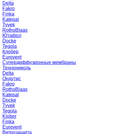
Delta
Fakro
Finka
Katepal
Tyvek
RothoBlaas
Ютафол
Docke
Tegola
Клобер
Eurovent
Супердиффузионные мембраны
Технониколь
Delta
Ондутис
Fakro
RothoBlaas
Katepal
Docke
Tyvek
Tegola
Klober
Finka
Eurovent
Ветрозащита