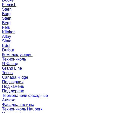
Docke
Flemish
Stern
Burg
Stein
Berg
Fels
Klinker
Altay
Slate
Edel
Dufour
Комплектующие
Технониколь
Я-Фасад
Grand Line
Tecos
Canada Ridge
Под кирпич
Под камень
Под дерево
Термопанели фасадные
Аляска
Фасадная плитка
Технониколь Hauberk