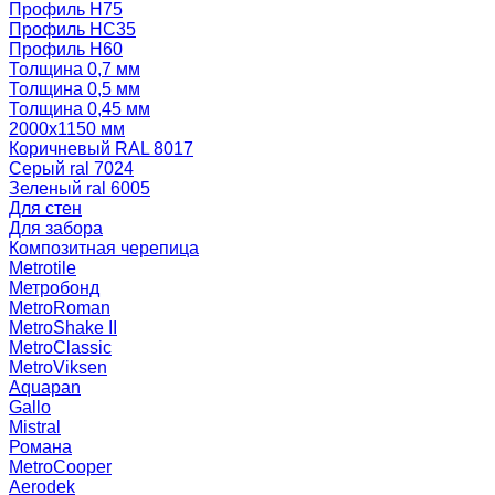
Профиль Н75
Профиль НС35
Профиль Н60
Толщина 0,7 мм
Толщина 0,5 мм
Толщина 0,45 мм
2000х1150 мм
Коричневый RAL 8017
Серый ral 7024
Зеленый ral 6005
Для стен
Для забора
Композитная черепица
Metrotile
Метробонд
MetroRoman
MetroShake II
MetroClassic
MetroViksen
Aquapan
Gallo
Mistral
Романа
MetroCooper
Aerodek