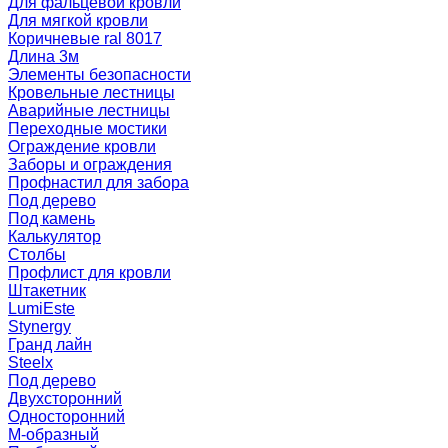
Для фальцевой кровли
Для мягкой кровли
Коричневые ral 8017
Длина 3м
Элементы безопасности
Кровельные лестницы
Аварийные лестницы
Переходные мостики
Ограждение кровли
Заборы и ограждения
Профнастил для забора
Под дерево
Под камень
Калькулятор
Столбы
Профлист для кровли
Штакетник
LumiEste
Stynergy
Гранд лайн
Steelx
Под дерево
Двухсторонний
Односторонний
М-образный