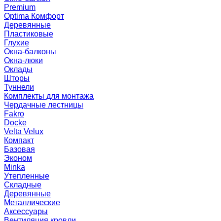
Premium
Optima Комфорт
Деревянные
Пластиковые
Глухие
Окна-балконы
Окна-люки
Оклады
Шторы
Туннели
Комплекты для монтажа
Чердачные лестницы
Fakro
Docke
Velta Velux
Компакт
Базовая
Эконом
Minka
Утепленные
Складные
Деревянные
Металлические
Аксессуары
Вентиляция кровли