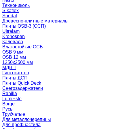
Kesto
Технониколь
Sikaflex
Soudal
Древесно-плитные материалы
Плиты OSB-3 (ОСП)
Ultralam
Kronospan
Калевала
Влагостойкие ОСБ
OSB 9 мм
OSB 12 мм
1250х2500 мм
МДВП
Гипсокартон
Плиты ДСП
Плиты Quick Deck
Снегозадержатели
Ranilla
LumiEste
Borge
Русь
Трубчатые
Для металлочерепицы
Для профнастила