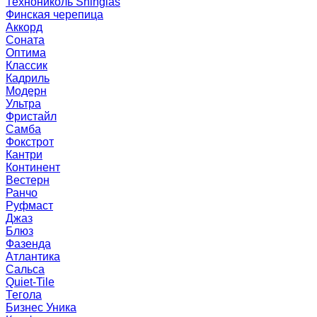
Технониколь Shinglas
Финская черепица
Аккорд
Соната
Оптима
Классик
Кадриль
Модерн
Ультра
Фристайл
Самба
Фокстрот
Кантри
Континент
Вестерн
Ранчо
Руфмаст
Джаз
Блюз
Фазенда
Атлантика
Сальса
Quiet-Tile
Тегола
Бизнес Уника