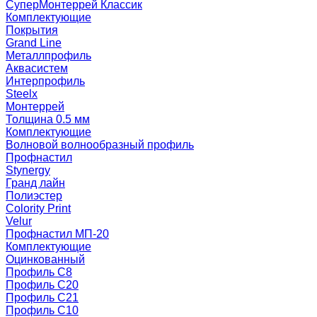
СуперМонтеррей Классик
Комплектующие
Покрытия
Grand Line
Металлпрофиль
Аквасистем
Интерпрофиль
Steelx
Монтеррей
Толщина 0.5 мм
Комплектующие
Волновой волнообразный профиль
Профнастил
Stynergy
Гранд лайн
Полиэстер
Colority Print
Velur
Профнастил МП-20
Комплектующие
Оцинкованный
Профиль С8
Профиль С20
Профиль С21
Профиль С10