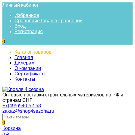
Личный кабинет
Избранное
Сравнение
Товар в сравнении
Вход
Регистрация
0
Каталог товаров
Главная
Дилерам
О компании
Сертификаты
Контакты
Оптовые поставки строительных материалов по РФ и
странам СНГ
+7(495)540-52-53
zakaz@shop4sezona.ru
0
Корзина
0
₽