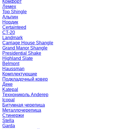
Комфорт
Лемех
Top Shingle
Альпин
Нордик
Certainteed
CT-20
Landmark
Carriage House Shangle
Grand Manor Shangle
Presidential Shake
Highland Slate
Belmont
Haussman
Комплектующие
Подкладочный ковер
Деке
Katepal
Технониколь Anderep
Icopal
Битумная черепица
Металлочерепица
Стинержи
Stella
Garda