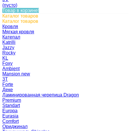
(пусто)
Товар в корзине!
Каталог товаров
Каталог товаров
Кровля
Мягкая кровля
Катепал
Katrilli
Jazzy
Rocky
KL
Foxy
Ambient
Mansion new
3Т
Forte
Деке
Ламинированная черепица Dragon
Premium
Standart
Europa
Eurasia
Comfort
Ориджинал