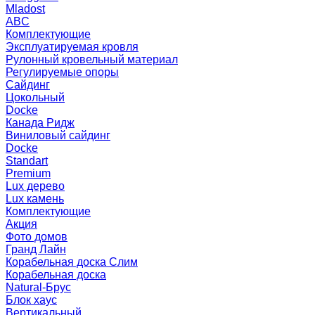
Mladost
ABC
Комплектующие
Эксплуатируемая кровля
Рулонный кровельный материал
Регулируемые опоры
Сайдинг
Цокольный
Docke
Канада Ридж
Виниловый сайдинг
Docke
Standart
Premium
Lux дерево
Lux камень
Комплектующие
Акция
Фото домов
Гранд Лайн
Корабельная доска Слим
Корабельная доска
Natural-Брус
Блок хаус
Вертикальный