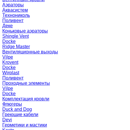
Аэраторы
Аквасистем
Технониколь
Поливент
Деке
Коньковые аэраторы
Shingle Vent
Docke
Ridge Master
Вентиляционные выходы
Vilpe
Krovent
Docke
Wirplast
Поливент
Проходные элементы
Vilpe
Docke
Комплектация кровли
Флюгеры
Duck and Dog
Греющие кабели
Devi
Герметики и мастики