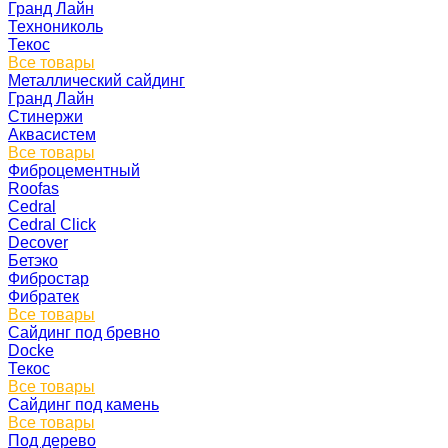
Гранд Лайн
Технониколь
Текос
Все товары
Металлический сайдинг
Гранд Лайн
Стинержи
Аквасистем
Все товары
Фиброцементный
Roofas
Cedral
Cedral Click
Decover
Бетэко
Фибростар
Фибратек
Все товары
Сайдинг под бревно
Docke
Текос
Все товары
Сайдинг под камень
Все товары
Под дерево