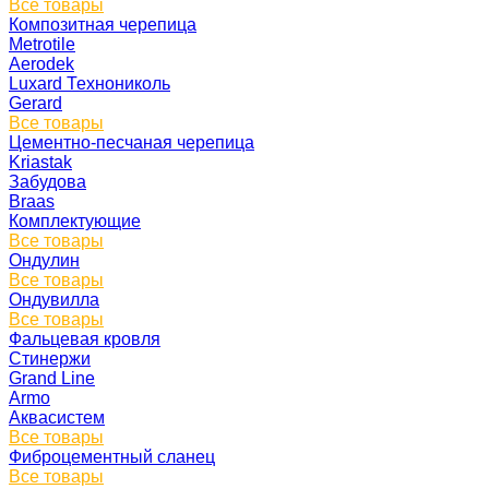
Все товары
Композитная черепица
Metrotile
Aerodek
Luxard Технониколь
Gerard
Все товары
Цементно-песчаная черепица
Kriastak
Забудова
Braas
Комплектующие
Все товары
Ондулин
Все товары
Ондувилла
Все товары
Фальцевая кровля
Стинержи
Grand Line
Armo
Аквасистем
Все товары
Фиброцементный сланец
Все товары