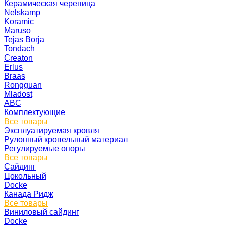
Керамическая черепица
Nelskamp
Koramic
Maruso
Tejas Borja
Tondach
Creaton
Erlus
Braas
Rongguan
Mladost
ABC
Комплектующие
Все товары
Эксплуатируемая кровля
Рулонный кровельный материал
Регулируемые опоры
Все товары
Сайдинг
Цокольный
Docke
Канада Ридж
Все товары
Виниловый сайдинг
Docke