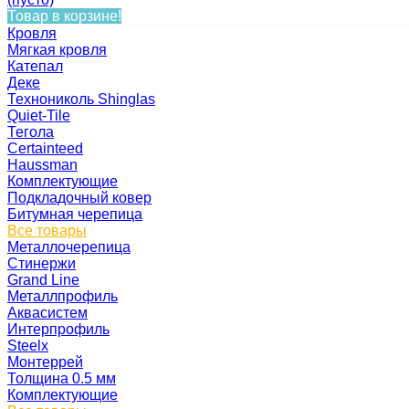
Товар в корзине!
Кровля
Мягкая кровля
Катепал
Деке
Технониколь Shinglas
Quiet-Tile
Тегола
Certainteed
Haussman
Комплектующие
Подкладочный ковер
Битумная черепица
Все товары
Металлочерепица
Стинержи
Grand Line
Металлпрофиль
Аквасистем
Интерпрофиль
Steelx
Монтеррей
Толщина 0.5 мм
Комплектующие