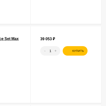
e Set Max
39 053
₽
-
+
КУПИТЬ