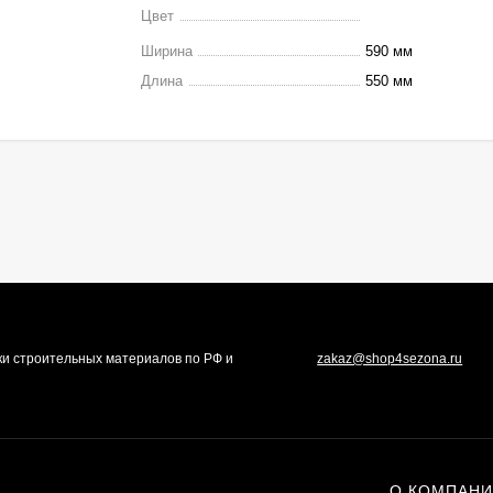
Цвет
Ширина
590 мм
Длина
550 мм
ки строительных материалов по РФ и
zakaz@shop4sezona.ru
О КОМПАН