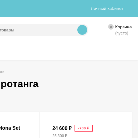
Личный кабинет
Корзина
0
(пусто)
нга
 ротанга
lona Set
24 600
₽
-700
₽
25 300
₽