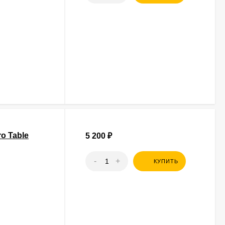
o Table
5 200
₽
-
+
КУПИТЬ