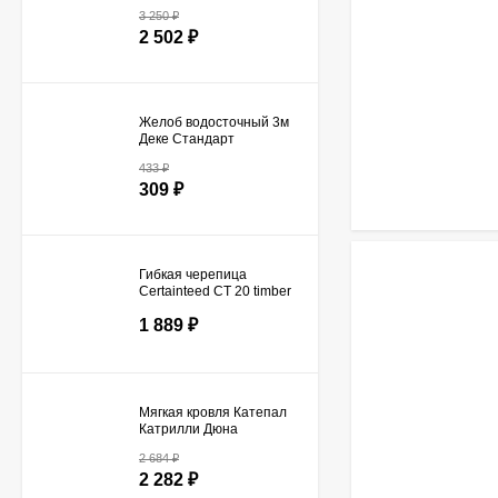
универсальный
3 250
₽
LumiEste Original 3 м
2 502
₽
45х25
Желоб водосточный 3м
Деке Стандарт
433
₽
309
₽
Гибкая черепица
Certainteed СТ 20 timber
blend
1 889
₽
Мягкая кровля Катепал
Катрилли Дюна
2 684
₽
2 282
₽