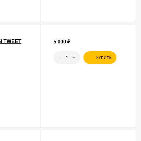
ый TWEET
5 000
₽
-
+
КУПИТЬ