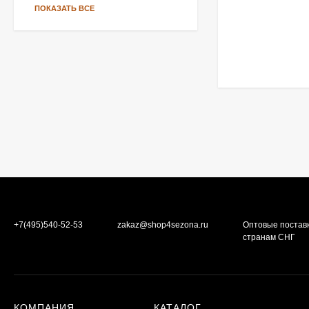
ПОКАЗАТЬ ВСЕ
+7(495)540-52-53
zakaz@shop4sezona.ru
Оптовые постав
странам СНГ
КОМПАНИЯ
КАТАЛОГ