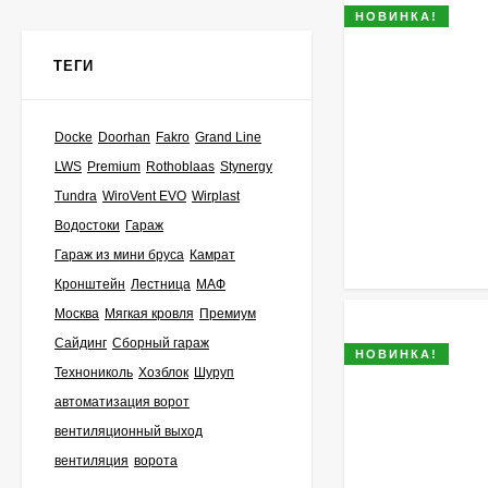
НОВИНКА!
ТЕГИ
Docke
Doorhan
Fakro
Grand Line
LWS
Premium
Rothoblaas
Stynergy
Tundra
WiroVent EVO
Wirplast
Водостоки
Гараж
Гараж из мини бруса
Камрат
Кронштейн
Лестница
МАФ
Москва
Мягкая кровля
Премиум
Сайдинг
Сборный гараж
НОВИНКА!
Технониколь
Хозблок
Шуруп
автоматизация ворот
вентиляционный выход
вентиляция
ворота