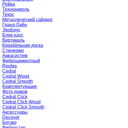
Рейка
Технониколь
Текос
Металлический сайдинг
Гранд Лайн
ЭкоБрус
Блок-хаус
Вертикаль
Корабельная доска
Стинержи
Аквасистем
Фиброцементный
Roofas
Cedral
Cedral Wood
Cedral Smooth
Комплектующие
Фото домов
Cedral Click
Cedral Click Wood
Cedral Click Smooth
Аксессуары
Decover
Бетэко
Фибростар