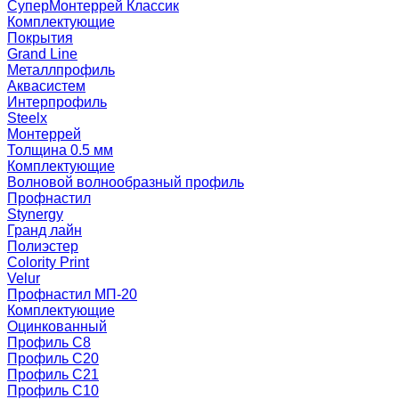
СуперМонтеррей Классик
Комплектующие
Покрытия
Grand Line
Металлпрофиль
Аквасистем
Интерпрофиль
Steelx
Монтеррей
Толщина 0.5 мм
Комплектующие
Волновой волнообразный профиль
Профнастил
Stynergy
Гранд лайн
Полиэстер
Colority Print
Velur
Профнастил МП-20
Комплектующие
Оцинкованный
Профиль С8
Профиль С20
Профиль С21
Профиль С10