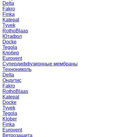
Delta
Fakro
Finka
Katepal
Tyvek
RothoBlaas
Ютафол
Docke
Tegola
Клобер
Eurovent
Супердиффузионные мембраны
Технониколь
Delta
Ондутис
Fakro
RothoBlaas
Katepal
Docke
Tyvek
Tegola
Klober
Finka
Eurovent
Ветрозащита