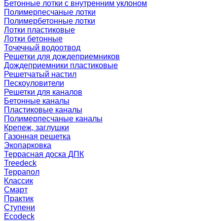
Бетонные лотки с внутренним уклоном
Полимерпесчаные лотки
Полимербетонные лотки
Лотки пластиковые
Лотки бетонные
Точечный водоотвод
Решетки для дождеприемников
Дождеприемники пластиковые
Решетчатый настил
Пескоуловители
Решетки для каналов
Бетонные каналы
Пластиковые каналы
Полимерпесчаные каналы
Крепеж, заглушки
Газонная решетка
Экопарковка
Террасная доска ДПК
Treedeck
Террапол
Классик
Смарт
Практик
Ступени
Ecodeck