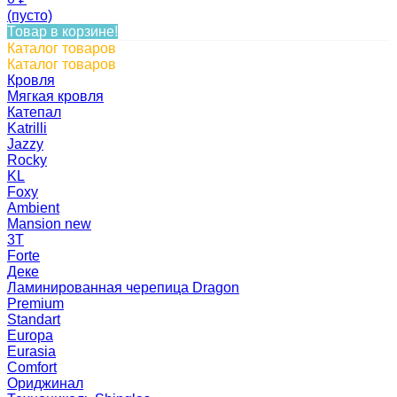
(пусто)
Товар в корзине!
Каталог товаров
Каталог товаров
Кровля
Мягкая кровля
Катепал
Katrilli
Jazzy
Rocky
KL
Foxy
Ambient
Mansion new
3Т
Forte
Деке
Ламинированная черепица Dragon
Premium
Standart
Europa
Eurasia
Comfort
Ориджинал