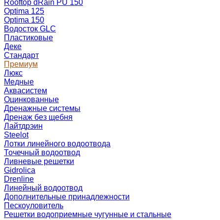
Rooftop dRain PU 150
Optima 125
Optima 150
Водосток GLC
Пластиковые
Деке
Стандарт
Премиум
Люкс
Медные
Аквасистем
Оцинкованные
Дренажные системы
Дренаж без щебня
Лайтдрэин
Steelot
Лотки линейного водоотвода
Точечный водоотвод
Ливневые решетки
Gidrolica
Drenline
Линейный водоотвод
Дополнительные принадлежности
Пескоуловитель
Решетки водоприемные чугунные и стальные