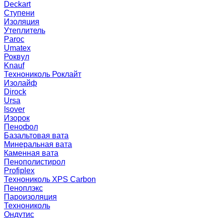
Deckart
Ступени
Изоляция
Утеплитель
Paroc
Umatex
Роквул
Knauf
Технониколь Роклайт
Изолайф
Dirock
Ursa
Isover
Изорок
Пенофол
Базальтовая вата
Минеральная вата
Каменная вата
Пенополистирол
Profiplex
Технониколь XPS Carbon
Пеноплэкс
Пароизоляция
Технониколь
Ондутис