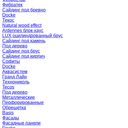
Фибратек
Сайдинг под бревно
Docke
Текос
Natural wood effect
Ardennes блок-хаус
LUX оцилиндрованный брус
Сайдинг под камень
Под дерево
Сайдинг под брус
Сайдинг под кирпич
Софиты
Docke
Аквасистем
Гранд Лайн
Технониколь
Tecos
Под дерево
Металлические
Перфорированные
Обрешетка
Basis
Фасады
Фасадные панели