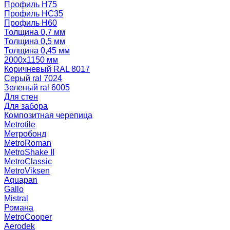
Профиль Н75
Профиль НС35
Профиль Н60
Толщина 0,7 мм
Толщина 0,5 мм
Толщина 0,45 мм
2000х1150 мм
Коричневый RAL 8017
Серый ral 7024
Зеленый ral 6005
Для стен
Для забора
Композитная черепица
Metrotile
Метробонд
MetroRoman
MetroShake II
MetroClassic
MetroViksen
Aquapan
Gallo
Mistral
Романа
MetroCooper
Aerodek