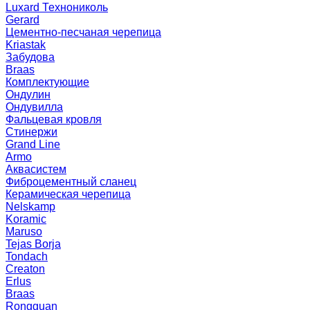
Luxard Технониколь
Gerard
Цементно-песчаная черепица
Kriastak
Забудова
Braas
Комплектующие
Ондулин
Ондувилла
Фальцевая кровля
Стинержи
Grand Line
Armo
Аквасистем
Фиброцементный сланец
Керамическая черепица
Nelskamp
Koramic
Maruso
Tejas Borja
Tondach
Creaton
Erlus
Braas
Rongguan