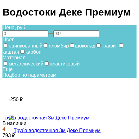
Водостоки Деке Премиум
Цена, руб.
—
Цвет
оцинкованный
пломбир
шоколад
графит
каштан
карбон
Материал
металлический
пластиковый
Еще
Подбор по параметрам
-250
₽
Труба водосточная 3м Деке Премиум
В наличии
4
793
₽