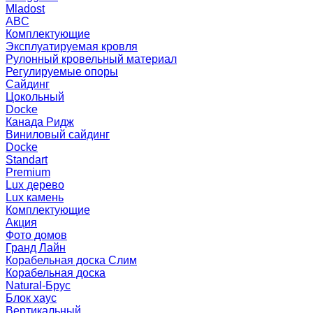
Mladost
ABC
Комплектующие
Эксплуатируемая кровля
Рулонный кровельный материал
Регулируемые опоры
Сайдинг
Цокольный
Docke
Канада Ридж
Виниловый сайдинг
Docke
Standart
Premium
Lux дерево
Lux камень
Комплектующие
Акция
Фото домов
Гранд Лайн
Корабельная доска Слим
Корабельная доска
Natural-Брус
Блок хаус
Вертикальный