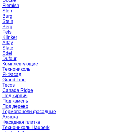
Docke
Flemish
Stern
Burg
Stein
Berg
Fels
Klinker
Altay
Slate
Edel
Dufour
Комплектующие
Технониколь
Я-Фасад
Grand Line
Tecos
Canada Ridge
Под кирпич
Под камень
Под дерево
Термопанели фасадные
Аляска
Фасадная плитка
Технониколь Hauberk