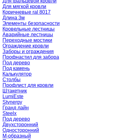
Для фальцевой кровли
Для мягкой кровли
Коричневые ral 8017
Длина 3м
Элементы безопасности
Кровельные лестницы
Аварийные лестницы
Переходные мостики
Ограждение кровли
Заборы и ограждения
Профнастил для забора
Под дерево
Под камень
Калькулятор
Столбы
Профлист для кровли
Штакетник
LumiEste
Stynergy
Гранд лайн
Steelx
Под дерево
Двухсторонний
Односторонний
М-образный