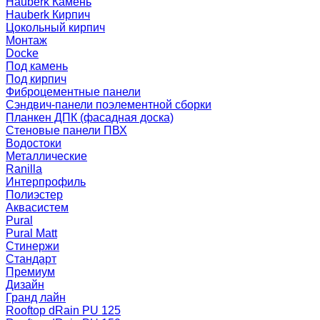
Hauberk Камень
Hauberk Кирпич
Цокольный кирпич
Монтаж
Docke
Под камень
Под кирпич
Фиброцементные панели
Сэндвич-панели поэлементной сборки
Планкен ДПК (фасадная доска)
Стеновые панели ПВХ
Водостоки
Металлические
Ranilla
Интерпрофиль
Полиэстер
Аквасистем
Pural
Pural Matt
Стинержи
Стандарт
Премиум
Дизайн
Гранд лайн
Rooftop dRain PU 125