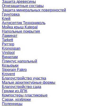
Защита древесины
Огнезащитные составы
Защита минеральных поверхностей
Грунтовка
Клей
Антисептик Технониколь
Мойка крыш Katepal
Напольные покрытия
Ламинат
Tarkett
Риттер
Kronospan
Vinilpol
Винилам
Плинтус напольный
Козырьки
Stoprain Fakro
Krovent
Благоустройство участка
Малые архитектурные формы
Благоустройство сада
Грядки из ДПК
Компостеры пластиковые
Сараи, хозблоки
Поленницы