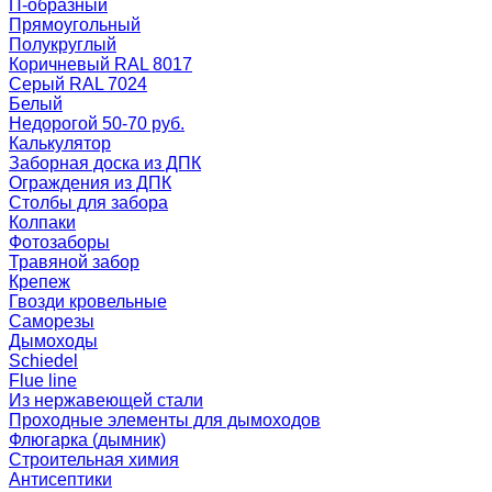
П-образный
Прямоугольный
Полукруглый
Коричневый RAL 8017
Серый RAL 7024
Белый
Недорогой 50-70 руб.
Калькулятор
Заборная доска из ДПК
Ограждения из ДПК
Столбы для забора
Колпаки
Фотозаборы
Травяной забор
Крепеж
Гвозди кровельные
Саморезы
Дымоходы
Schiedel
Flue line
Из нержавеющей стали
Проходные элементы для дымоходов
Флюгарка (дымник)
Строительная химия
Антисептики