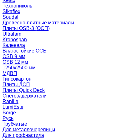
Kesto
Технониколь
Sikaflex
Soudal
Древесно-плитные материалы
Плиты OSB-3 (ОСП)
Ultralam
Kronospan
Калевала
Влагостойкие ОСБ
OSB 9 мм
OSB 12 мм
1250х2500 мм
МДВП
Гипсокартон
Плиты ДСП
Плиты Quick Deck
Снегозадержатели
Ranilla
LumiEste
Borge
Русь
Трубчатые
Для металлочерепицы
Для профнастила