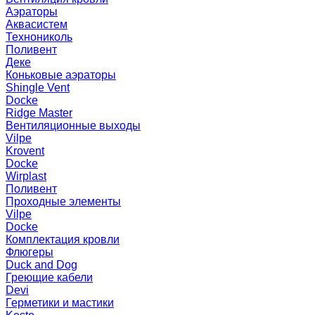
Аэраторы
Аквасистем
Технониколь
Поливент
Деке
Коньковые аэраторы
Shingle Vent
Docke
Ridge Master
Вентиляционные выходы
Vilpe
Krovent
Docke
Wirplast
Поливент
Проходные элементы
Vilpe
Docke
Комплектация кровли
Флюгеры
Duck and Dog
Греющие кабели
Devi
Герметики и мастики