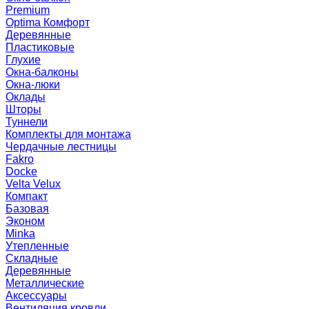
Premium
Optima Комфорт
Деревянные
Пластиковые
Глухие
Окна-балконы
Окна-люки
Оклады
Шторы
Туннели
Комплекты для монтажа
Чердачные лестницы
Fakro
Docke
Velta Velux
Компакт
Базовая
Эконом
Minka
Утепленные
Складные
Деревянные
Металлические
Аксессуары
Вентиляция кровли