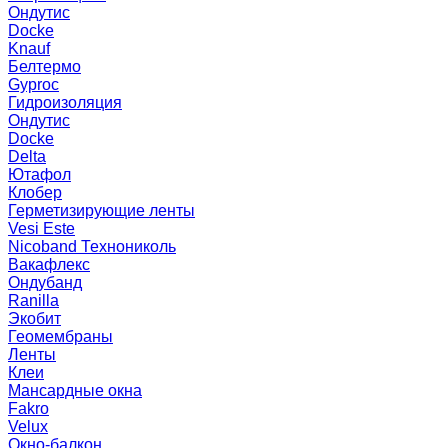
Ондутис
Docke
Knauf
Белтермо
Gyproc
Гидроизоляция
Ондутис
Docke
Delta
Ютафол
Клобер
Герметизирующие ленты
Vesi Este
Nicoband Технониколь
Вакафлекс
Ондубанд
Ranilla
Экобит
Геомембраны
Ленты
Клеи
Мансардные окна
Fakro
Velux
Окно-балкон