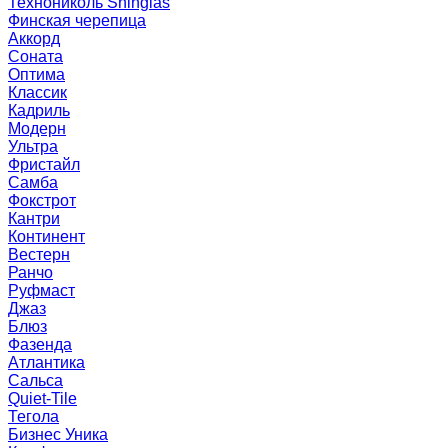
Технониколь Shinglas
Финская черепица
Аккорд
Соната
Оптима
Классик
Кадриль
Модерн
Ультра
Фристайл
Самба
Фокстрот
Кантри
Континент
Вестерн
Ранчо
Руфмаст
Джаз
Блюз
Фазенда
Атлантика
Сальса
Quiet-Tile
Тегола
Бизнес Уника