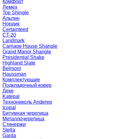
Комфорт
Лемех
Top Shingle
Альпин
Нордик
Certainteed
CT-20
Landmark
Carriage House Shangle
Grand Manor Shangle
Presidential Shake
Highland Slate
Belmont
Haussman
Комплектующие
Подкладочный ковер
Деке
Katepal
Технониколь Anderep
Icopal
Битумная черепица
Металлочерепица
Стинержи
Stella
Garda