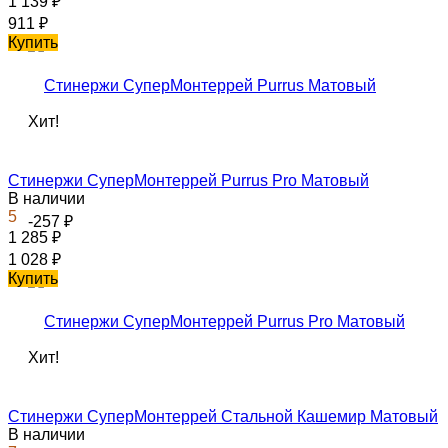
1 139
₽
911
₽
Купить
Хит!
Стинержи СуперМонтеррей Purrus Pro Матовый
В наличии
5
-257
₽
1 285
₽
1 028
₽
Купить
Хит!
Стинержи СуперМонтеррей Стальной Кашемир Матовый
В наличии