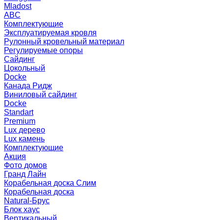
Mladost
ABC
Комплектующие
Эксплуатируемая кровля
Рулонный кровельный материал
Регулируемые опоры
Сайдинг
Цокольный
Docke
Канада Ридж
Виниловый сайдинг
Docke
Standart
Premium
Lux дерево
Lux камень
Комплектующие
Акция
Фото домов
Гранд Лайн
Корабельная доска Слим
Корабельная доска
Natural-Брус
Блок хаус
Вертикальный