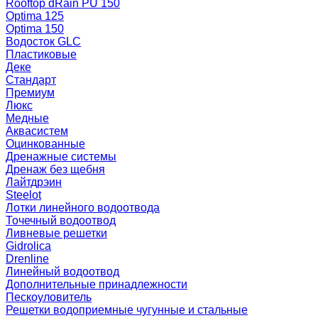
Rooftop dRain PU 150
Optima 125
Optima 150
Водосток GLC
Пластиковые
Деке
Стандарт
Премиум
Люкс
Медные
Аквасистем
Оцинкованные
Дренажные системы
Дренаж без щебня
Лайтдрэин
Steelot
Лотки линейного водоотвода
Точечный водоотвод
Ливневые решетки
Gidrolica
Drenline
Линейный водоотвод
Дополнительные принадлежности
Пескоуловитель
Решетки водоприемные чугунные и стальные