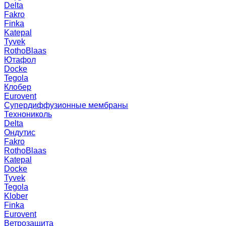
Delta
Fakro
Finka
Katepal
Tyvek
RothoBlaas
Ютафол
Docke
Tegola
Клобер
Eurovent
Супердиффузионные мембраны
Технониколь
Delta
Ондутис
Fakro
RothoBlaas
Katepal
Docke
Tyvek
Tegola
Klober
Finka
Eurovent
Ветрозащита