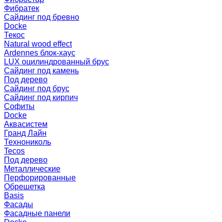
Фибратек
Сайдинг под бревно
Docke
Текос
Natural wood effect
Ardennes блок-хаус
LUX оцилиндрованный брус
Сайдинг под камень
Под дерево
Сайдинг под брус
Сайдинг под кирпич
Софиты
Docke
Аквасистем
Гранд Лайн
Технониколь
Tecos
Под дерево
Металлические
Перфорированные
Обрешетка
Basis
Фасады
Фасадные панели