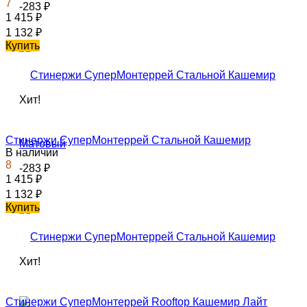
7
-283
₽
1 415
₽
1 132
₽
Купить
Хит!
Стинержи СуперМонтеррей Стальной Кашемир
В наличии
8
-283
₽
1 415
₽
1 132
₽
Купить
Хит!
Стинержи СуперМонтеррей Rooftop Кашемир Лайт