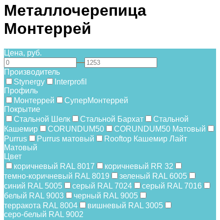
Металлочерепица
Монтеррей
Цена, руб.
—
Производитель
Stynergy
Interprofil
Профиль
Монтеррей
СуперМонтеррей
Покрытие
Стальной Шелк
Стальной Бархат
Стальной
Кашемир
CORUNDUM50
CORUNDUM50 Матовый
Purrus
Purrus матовый
Rooftop Кашемир Лайт
Матовый
Цвет
коричневый RAL 8017
коричневый RR 32
темно-коричневый RAL 8019
зеленый RAL 6005
синий RAL 5005
серый RAL 7024
серый RAL 7016
белый RAL 9003
черный RAL 9005
терракота RAL 8004
вишневый RAL 3005
серо-белый RAL 9002