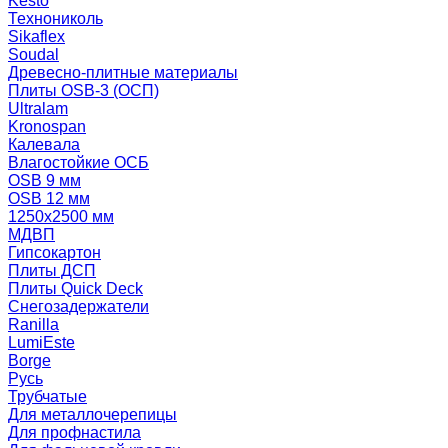
Kesto
Технониколь
Sikaflex
Soudal
Древесно-плитные материалы
Плиты OSB-3 (ОСП)
Ultralam
Kronospan
Калевала
Влагостойкие ОСБ
OSB 9 мм
OSB 12 мм
1250х2500 мм
МДВП
Гипсокартон
Плиты ДСП
Плиты Quick Deck
Снегозадержатели
Ranilla
LumiEste
Borge
Русь
Трубчатые
Для металлочерепицы
Для профнастила