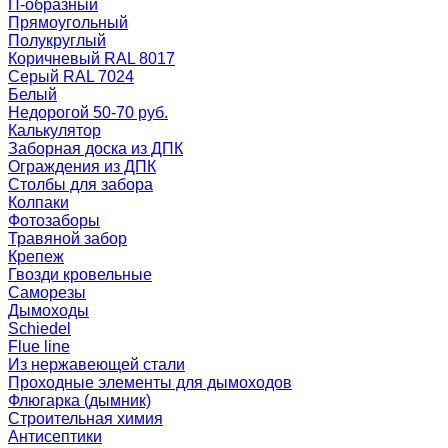
П-образный
Прямоугольный
Полукруглый
Коричневый RAL 8017
Серый RAL 7024
Белый
Недорогой 50-70 руб.
Калькулятор
Заборная доска из ДПК
Ограждения из ДПК
Столбы для забора
Колпаки
Фотозаборы
Травяной забор
Крепеж
Гвозди кровельные
Саморезы
Дымоходы
Schiedel
Flue line
Из нержавеющей стали
Проходные элементы для дымоходов
Флюгарка (дымник)
Строительная химия
Антисептики