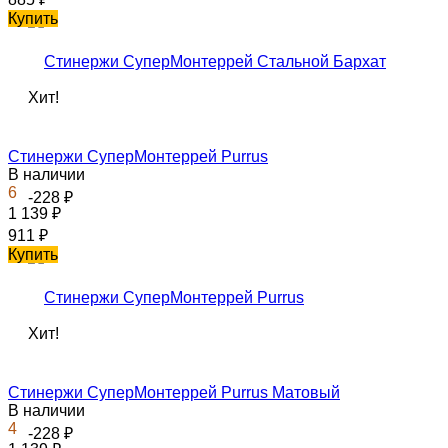
Купить
Хит!
Стинержи СуперМонтеррей Purrus
В наличии
6
-228
₽
1 139
₽
911
₽
Купить
Хит!
Стинержи СуперМонтеррей Purrus Матовый
В наличии
4
-228
₽