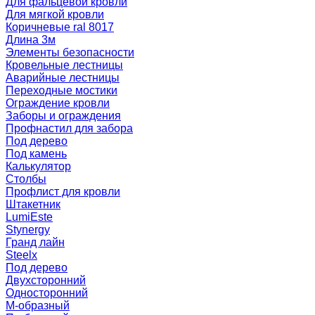
Для фальцевой кровли
Для мягкой кровли
Коричневые ral 8017
Длина 3м
Элементы безопасности
Кровельные лестницы
Аварийные лестницы
Переходные мостики
Ограждение кровли
Заборы и ограждения
Профнастил для забора
Под дерево
Под камень
Калькулятор
Столбы
Профлист для кровли
Штакетник
LumiEste
Stynergy
Гранд лайн
Steelx
Под дерево
Двухсторонний
Односторонний
М-образный