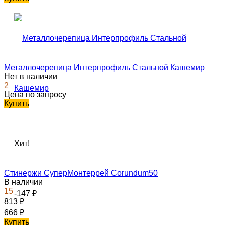
Металлочерепица Интерпрофиль Стальной Кашемир
Нет в наличии
2
Цена по запросу
Купить
Хит!
Стинержи СуперМонтеррей Corundum50
В наличии
15
-147
₽
813
₽
666
₽
Купить