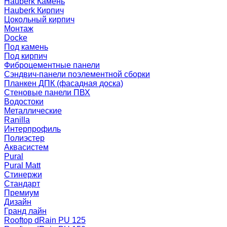
Hauberk Камень
Hauberk Кирпич
Цокольный кирпич
Монтаж
Docke
Под камень
Под кирпич
Фиброцементные панели
Сэндвич-панели поэлементной сборки
Планкен ДПК (фасадная доска)
Стеновые панели ПВХ
Водостоки
Металлические
Ranilla
Интерпрофиль
Полиэстер
Аквасистем
Pural
Pural Matt
Стинержи
Стандарт
Премиум
Дизайн
Гранд лайн
Rooftop dRain PU 125