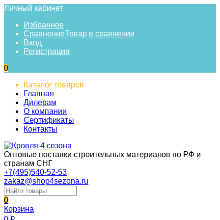
Личный кабинет
Избранное
Сравнение
Товар в сравнении
Вход
Регистрация
0
Каталог товаров
Главная
Дилерам
О компании
Сертификаты
Контакты
Оптовые поставки строительных материалов по РФ и
странам СНГ
+7(495)540-52-53
zakaz@shop4sezona.ru
0
Корзина
0
₽