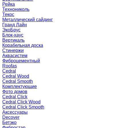
Рейка
Технониколь
Текос
Металлический сайдинг
Гранд Лайн
ЭкоБрус
Блок-хаус
Вертикаль
Корабельная доска
Стинержи
Аквасистем
Фиброцементный
Roofas
Cedral
Cedral Wood
Cedral Smooth
Комплектующие
Фото домов
Cedral Click
Cedral Click Wood
Cedral Click Smooth
Аксессуары
Decover
Бетэко
Фибростар