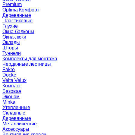
Premium
Optima Комфорт
Деревянные
Пластиковые
Глухие
Окна-балконы
Окна-люки
Оклады
Шторы
Туннели
Комплекты для монтажа
Чердачные лестницы
Fakro
Docke
Velta Velux
Компакт
Базовая
Эконом
Minka
Утепленные
Складные
Деревянные
Металлические
Аксессуары
Вентиляция кровли