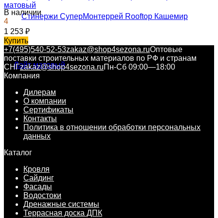
матовый
В наличии
4
1 253
₽
Купить
+7(495)540-52-53
zakaz@shop4sezona.ru
Оптовые
поставки строительных материалов по РФ и странам
СНГ
zakaz@shop4sezona.ru
Пн-Сб 09:00—18:00
Компания
Дилерам
О компании
Сертификаты
Контакты
Политика в отношении обработки персональных
данных
Каталог
Кровля
Сайдинг
Фасады
Водостоки
Дренажные системы
Террасная доска ДПК