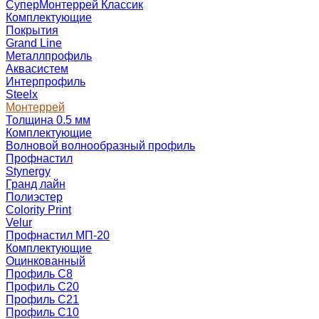
СуперМонтеррей Классик
Комплектующие
Покрытия
Grand Line
Металлпрофиль
Аквасистем
Интерпрофиль
Steelx
Монтеррей
Толщина 0.5 мм
Комплектующие
Волновой волнообразный профиль
Профнастил
Stynergy
Гранд лайн
Полиэстер
Colority Print
Velur
Профнастил МП-20
Комплектующие
Оцинкованный
Профиль С8
Профиль С20
Профиль С21
Профиль С10