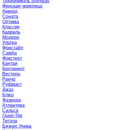
Технониколь Shinglas
Финская черепица
Аккорд
Соната
Оптима
Классик
Кадриль
Модерн
Ультра
Фристайл
Самба
Фокстрот
Кантри
Континент
Вестерн
Ранчо
Руфмаст
Джаз
Блюз
Фазенда
Атлантика
Сальса
Quiet-Tile
Тегола
Бизнес Уника