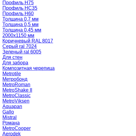
Профиль Н75
Профиль НС35
Профиль Н60
Толщина 0,7 мм
Толщина 0,5 мм
Толщина 0,45 мм
2000х1150 мм
Коричневый RAL 8017
Серый ral 7024
Зеленый ral 6005
Для стен
Для забора
Композитная черепица
Metrotile
Метробонд
MetroRoman
MetroShake II
MetroClassic
MetroViksen
Aquapan
Gallo
Mistral
Романа
MetroCooper
Aerodek