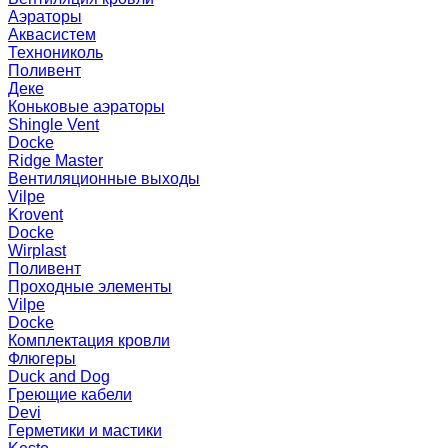
Аэраторы
Аквасистем
Технониколь
Поливент
Деке
Коньковые аэраторы
Shingle Vent
Docke
Ridge Master
Вентиляционные выходы
Vilpe
Krovent
Docke
Wirplast
Поливент
Проходные элементы
Vilpe
Docke
Комплектация кровли
Флюгеры
Duck and Dog
Греющие кабели
Devi
Герметики и мастики