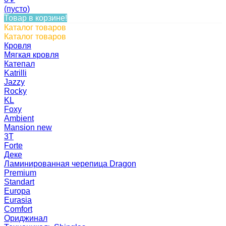
(пусто)
Товар в корзине!
Каталог товаров
Каталог товаров
Кровля
Мягкая кровля
Катепал
Katrilli
Jazzy
Rocky
KL
Foxy
Ambient
Mansion new
3Т
Forte
Деке
Ламинированная черепица Dragon
Premium
Standart
Europa
Eurasia
Comfort
Ориджинал