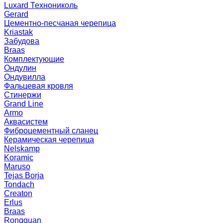
Luxard Технониколь
Gerard
Цементно-песчаная черепица
Kriastak
Забудова
Braas
Комплектующие
Ондулин
Ондувилла
Фальцевая кровля
Стинержи
Grand Line
Armo
Аквасистем
Фиброцементный сланец
Керамическая черепица
Nelskamp
Koramic
Maruso
Tejas Borja
Tondach
Creaton
Erlus
Braas
Rongguan