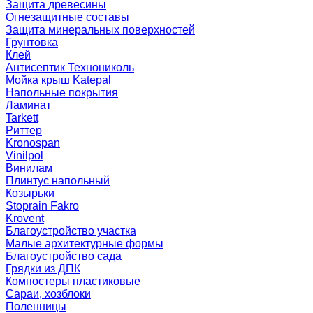
Защита древесины
Огнезащитные составы
Защита минеральных поверхностей
Грунтовка
Клей
Антисептик Технониколь
Мойка крыш Katepal
Напольные покрытия
Ламинат
Tarkett
Риттер
Kronospan
Vinilpol
Винилам
Плинтус напольный
Козырьки
Stoprain Fakro
Krovent
Благоустройство участка
Малые архитектурные формы
Благоустройство сада
Грядки из ДПК
Компостеры пластиковые
Сараи, хозблоки
Поленницы