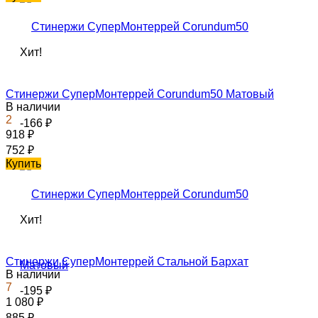
Хит!
Стинержи СуперМонтеррей Corundum50 Матовый
В наличии
2
-166
₽
918
₽
752
₽
Купить
Хит!
Стинержи СуперМонтеррей Стальной Бархат
В наличии
7
-195
₽
1 080
₽
885
₽