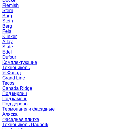
Docke
Flemish
Stern
Burg
Stein
Berg
Fels
Klinker
Altay
Slate
Edel
Dufour
Комплектующие
Технониколь
Я-Фасад
Grand Line
Tecos
Canada Ridge
Под кирпич
Под камень
Под дерево
Термопанели фасадные
Аляска
Фасадная плитка
Технониколь Hauberk