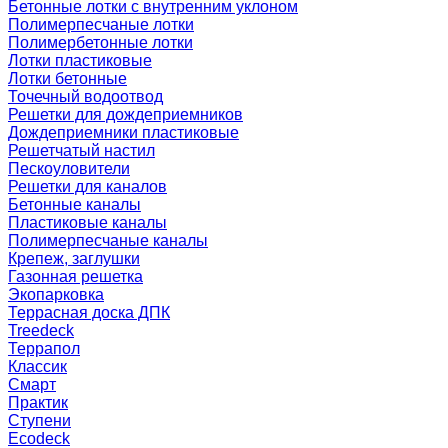
Бетонные лотки с внутренним уклоном
Полимерпесчаные лотки
Полимербетонные лотки
Лотки пластиковые
Лотки бетонные
Точечный водоотвод
Решетки для дождеприемников
Дождеприемники пластиковые
Решетчатый настил
Пескоуловители
Решетки для каналов
Бетонные каналы
Пластиковые каналы
Полимерпесчаные каналы
Крепеж, заглушки
Газонная решетка
Экопарковка
Террасная доска ДПК
Treedeck
Террапол
Классик
Смарт
Практик
Ступени
Ecodeck