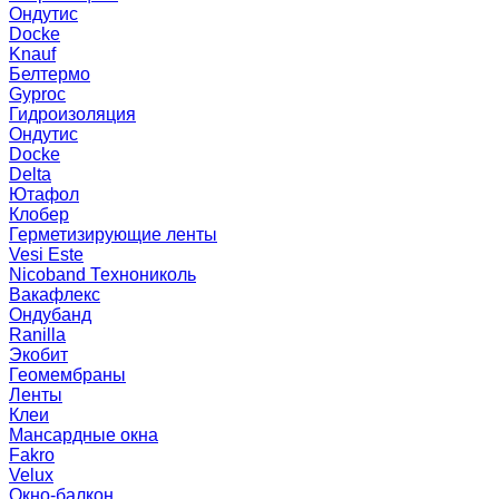
Ондутис
Docke
Knauf
Белтермо
Gyproc
Гидроизоляция
Ондутис
Docke
Delta
Ютафол
Клобер
Герметизирующие ленты
Vesi Este
Nicoband Технониколь
Вакафлекс
Ондубанд
Ranilla
Экобит
Геомембраны
Ленты
Клеи
Мансардные окна
Fakro
Velux
Окно-балкон