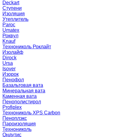
Deckart
Ступени
Изоляция
Утеплитель
Paroc
Umatex
Роквул
Knauf
Технониколь Роклайт
Изолайф
Dirock
Ursa
Isover
Изорок
Пенофол
Базальтовая вата
Минеральная вата
Каменная вата
Пенополистирол
Profiplex
Технониколь XPS Carbon
Пеноплэкс
Пароизоляция
Технониколь
Ондутис