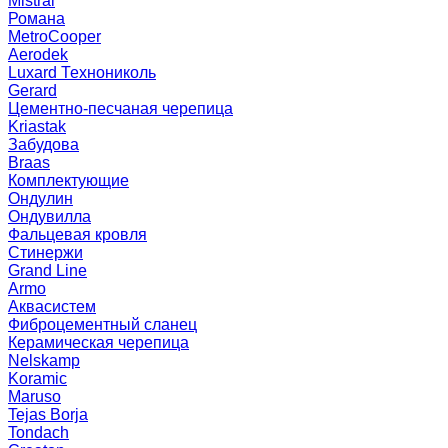
Mistral
Романа
MetroCooper
Aerodek
Luxard Технониколь
Gerard
Цементно-песчаная черепица
Kriastak
Забудова
Braas
Комплектующие
Ондулин
Ондувилла
Фальцевая кровля
Стинержи
Grand Line
Armo
Аквасистем
Фиброцементный сланец
Керамическая черепица
Nelskamp
Koramic
Maruso
Tejas Borja
Tondach