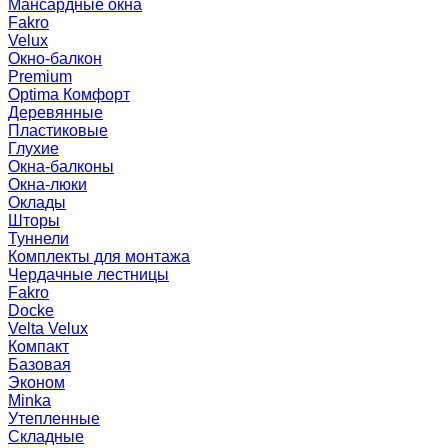
Мансардные окна
Fakro
Velux
Окно-балкон
Premium
Optima Комфорт
Деревянные
Пластиковые
Глухие
Окна-балконы
Окна-люки
Оклады
Шторы
Туннели
Комплекты для монтажа
Чердачные лестницы
Fakro
Docke
Velta Velux
Компакт
Базовая
Эконом
Minka
Утепленные
Складные