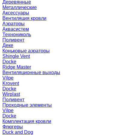
Деревянные
Металлические
Аксессуары
Вентиляция кровли
Аэраторы
Аквасистем
Технониколь
Поливент
Деке
Коньковые аэраторы
Shingle Vent
Docke
Ridge Master
Вентиляционные выходы
Vilpe
Krovent
Docke
Wirplast
Поливент
Проходные элементы
Vilpe
Docke
Комплектация кровли
Флюгеры
Duck and Dog