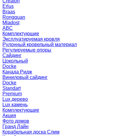
Creaton
Erlus
Braas
Rongguan
Mladost
ABC
Комплектующие
Эксплуатируемая кровля
Рулонный кровельный материал
Регулируемые опоры
Сайдинг
Цокольный
Docke
Канада Ридж
Виниловый сайдинг
Docke
Standart
Premium
Lux дерево
Lux камень
Комплектующие
Акция
Фото домов
Гранд Лайн
Корабельная доска Слим