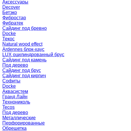
Аксессуары
Decover
Бетэко
Фибростар
Фибратек
Сайдинг под бревно
Docke
Текос
Natural wood effect
Ardennes блок-хаус
LUX оцилиндрованный брус
Сайдинг под камень
Под дерево
Сайдинг под брус
Сайдинг под кирпич
Софиты
Docke
Аквасистем
Гранд Лайн
Технониколь
Tecos
Под дерево
Металлические
Перфорированные
Обрешетка