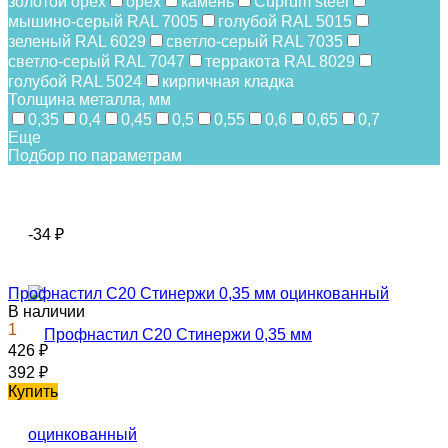
золотой орех
орех
камень
Cuprum steel
мышино-серый RAL 7005
голубой RAL 5015
зеленый RAL 6029
светло-серый RAL 7035
светло-серый RAL 7047
терракота RAL 8029
голубой RAL 5024
кирпичная кладка
Толщина металла, мм
0,35
0,4
0,45
0,5
0,55
0,6
0,65
0,7
Еще
Подбор по параметрам
-34
₽
Профнастил С20 Стинержи 0,35 мм оцинкованный
В наличии
1
426
₽
392
₽
Купить