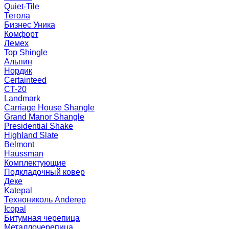
Quiet-Tile
Тегола
Бизнес Уника
Комфорт
Лемех
Top Shingle
Альпин
Нордик
Certainteed
CT-20
Landmark
Carriage House Shangle
Grand Manor Shangle
Presidential Shake
Highland Slate
Belmont
Haussman
Комплектующие
Подкладочный ковер
Деке
Katepal
Технониколь Anderep
Icopal
Битумная черепица
Металлочерепица