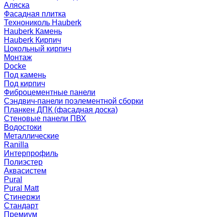
Аляска
Фасадная плитка
Технониколь Hauberk
Hauberk Камень
Hauberk Кирпич
Цокольный кирпич
Монтаж
Docke
Под камень
Под кирпич
Фиброцементные панели
Сэндвич-панели поэлементной сборки
Планкен ДПК (фасадная доска)
Стеновые панели ПВХ
Водостоки
Металлические
Ranilla
Интерпрофиль
Полиэстер
Аквасистем
Pural
Pural Matt
Стинержи
Стандарт
Премиум