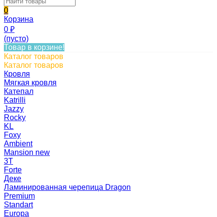
0
Корзина
0
₽
(пусто)
Товар в корзине!
Каталог товаров
Каталог товаров
Кровля
Мягкая кровля
Катепал
Katrilli
Jazzy
Rocky
KL
Foxy
Ambient
Mansion new
3Т
Forte
Деке
Ламинированная черепица Dragon
Premium
Standart
Europa