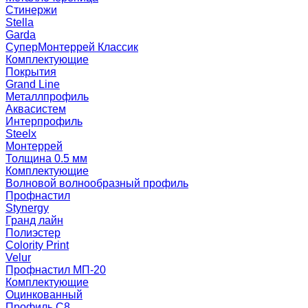
Стинержи
Stella
Garda
СуперМонтеррей Классик
Комплектующие
Покрытия
Grand Line
Металлпрофиль
Аквасистем
Интерпрофиль
Steelx
Монтеррей
Толщина 0.5 мм
Комплектующие
Волновой волнообразный профиль
Профнастил
Stynergy
Гранд лайн
Полиэстер
Colority Print
Velur
Профнастил МП-20
Комплектующие
Оцинкованный
Профиль С8