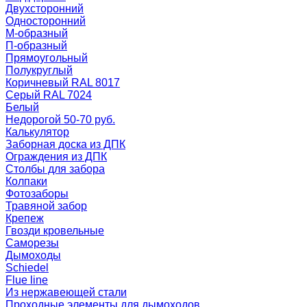
Двухсторонний
Односторонний
М-образный
П-образный
Прямоугольный
Полукруглый
Коричневый RAL 8017
Серый RAL 7024
Белый
Недорогой 50-70 руб.
Калькулятор
Заборная доска из ДПК
Ограждения из ДПК
Столбы для забора
Колпаки
Фотозаборы
Травяной забор
Крепеж
Гвозди кровельные
Саморезы
Дымоходы
Schiedel
Flue line
Из нержавеющей стали
Проходные элементы для дымоходов