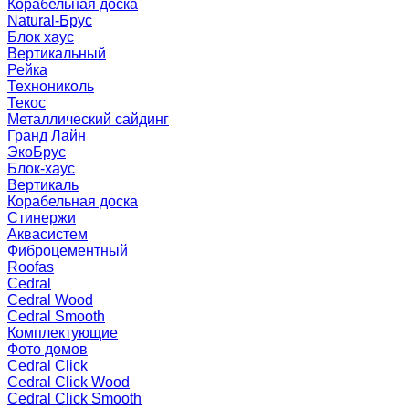
Корабельная доска
Natural-Брус
Блок хаус
Вертикальный
Рейка
Технониколь
Текос
Металлический сайдинг
Гранд Лайн
ЭкоБрус
Блок-хаус
Вертикаль
Корабельная доска
Стинержи
Аквасистем
Фиброцементный
Roofas
Cedral
Cedral Wood
Cedral Smooth
Комплектующие
Фото домов
Cedral Click
Cedral Click Wood
Cedral Click Smooth