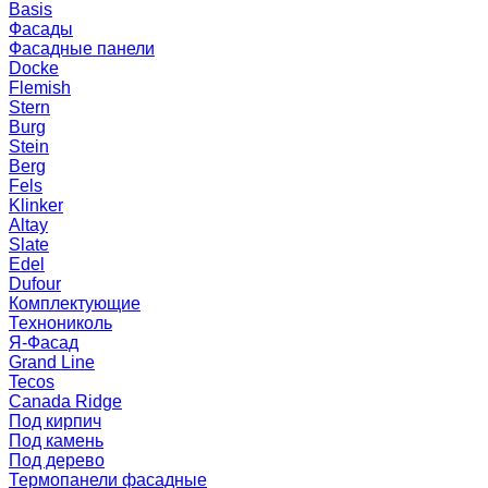
Basis
Фасады
Фасадные панели
Docke
Flemish
Stern
Burg
Stein
Berg
Fels
Klinker
Altay
Slate
Edel
Dufour
Комплектующие
Технониколь
Я-Фасад
Grand Line
Tecos
Canada Ridge
Под кирпич
Под камень
Под дерево
Термопанели фасадные