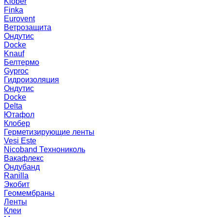
Klober
Finka
Eurovent
Ветрозащита
Ондутис
Docke
Knauf
Белтермо
Gyproc
Гидроизоляция
Ондутис
Docke
Delta
Ютафол
Клобер
Герметизирующие ленты
Vesi Este
Nicoband Технониколь
Вакафлекс
Ондубанд
Ranilla
Экобит
Геомембраны
Ленты
Клеи