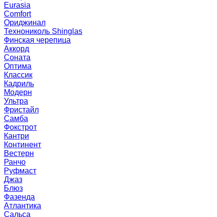
Eurasia
Comfort
Ориджинал
Технониколь Shinglas
Финская черепица
Аккорд
Соната
Оптима
Классик
Кадриль
Модерн
Ультра
Фристайл
Самба
Фокстрот
Кантри
Континент
Вестерн
Ранчо
Руфмаст
Джаз
Блюз
Фазенда
Атлантика
Сальса