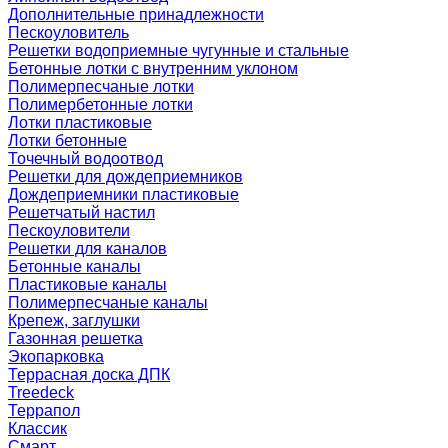
Дополнительные принадлежности
Пескоуловитель
Решетки водоприемные чугунные и стальные
Бетонные лотки с внутренним уклоном
Полимерпесчаные лотки
Полимербетонные лотки
Лотки пластиковые
Лотки бетонные
Точечный водоотвод
Решетки для дождеприемников
Дождеприемники пластиковые
Решетчатый настил
Пескоуловители
Решетки для каналов
Бетонные каналы
Пластиковые каналы
Полимерпесчаные каналы
Крепеж, заглушки
Газонная решетка
Экопарковка
Террасная доска ДПК
Treedeck
Террапол
Классик
Смарт