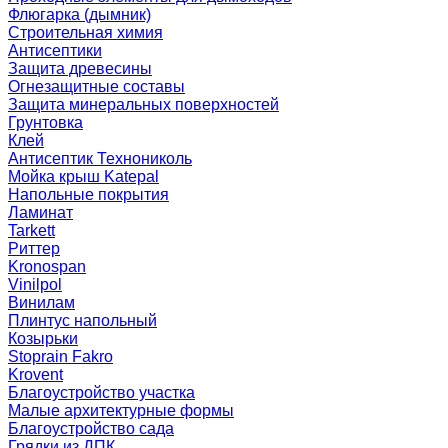
Флюгарка (дымник)
Строительная химия
Антисептики
Защита древесины
Огнезащитные составы
Защита минеральных поверхностей
Грунтовка
Клей
Антисептик Технониколь
Мойка крыш Katepal
Напольные покрытия
Ламинат
Tarkett
Риттер
Kronospan
Vinilpol
Винилам
Плинтус напольный
Козырьки
Stoprain Fakro
Krovent
Благоустройство участка
Малые архитектурные формы
Благоустройство сада
Грядки из ДПК