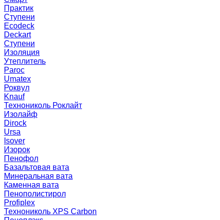
Практик
Ступени
Ecodeck
Deckart
Ступени
Изоляция
Утеплитель
Paroc
Umatex
Роквул
Knauf
Технониколь Роклайт
Изолайф
Dirock
Ursa
Isover
Изорок
Пенофол
Базальтовая вата
Минеральная вата
Каменная вата
Пенополистирол
Profiplex
Технониколь XPS Carbon