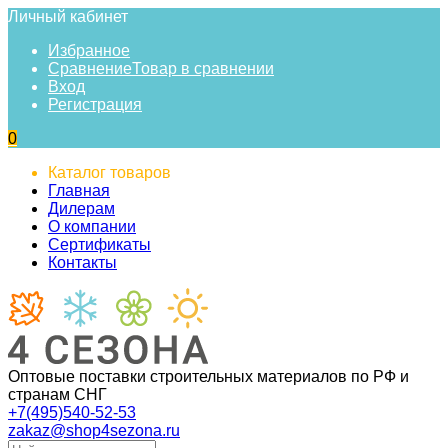
Личный кабинет
Избранное
Сравнение
Товар в сравнении
Вход
Регистрация
0
Каталог товаров
Главная
Дилерам
О компании
Сертификаты
Контакты
Оптовые поставки строительных материалов по РФ и
странам СНГ
+7(495)540-52-53
zakaz@shop4sezona.ru