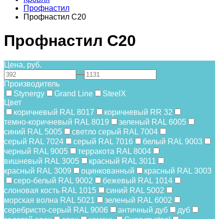
Профнастил
Профнастил С20
Профнастил С20
Цена, руб.
—
Производитель
Stynergy
Grand Line
SteelX
Цвет
коричневый RAL 8017
коричневый RR 32
темно-коричневый RAL 8019
зеленый RAL 6005
синий RAL 5005
светло серый RAL 7004
серый RAL 7024
серый RAL 7016
белый RAL 9003
черный RAL 9005
терракота RAL 8004
вишневый RAL 3005
красный RAL 3011
красный RAL 3009
оцинкованный
красный RAL 3003
серо-белый RAL 9002
бежевый RAL 1014
слоновая кость RAL 1015
синий RAL 5002
морская волна RAL 5021
зеленый RAL 6002
серебристо-серый RAL 9006
античный дуб
дуб