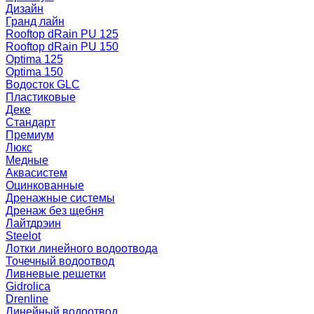
Дизайн
Гранд лайн
Rooftop dRain PU 125
Rooftop dRain PU 150
Optima 125
Optima 150
Водосток GLC
Пластиковые
Деке
Стандарт
Премиум
Люкс
Медные
Аквасистем
Оцинкованные
Дренажные системы
Дренаж без щебня
Лайтдрэин
Steelot
Лотки линейного водоотвода
Точечный водоотвод
Ливневые решетки
Gidrolica
Drenline
Линейный водоотвод