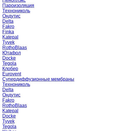
Пеноплэкс
Пароизоляция
Технониколь
Ондутис
Delta
Fakro
Finka
Katepal
Tyvek
RothoBlaas
Ютафол
Docke
Tegola
Клобер
Eurovent
Супердиффузионные мембраны
Технониколь
Delta
Ондутис
Fakro
RothoBlaas
Katepal
Docke
Tyvek
Tegola