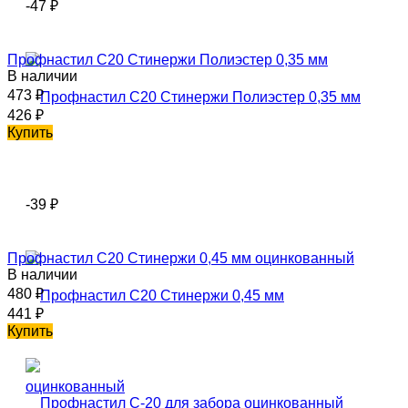
-47
₽
Профнастил С20 Стинержи Полиэстер 0,35 мм
В наличии
473
₽
426
₽
Купить
-39
₽
Профнастил С20 Стинержи 0,45 мм оцинкованный
В наличии
480
₽
441
₽
Купить