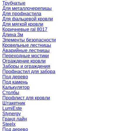
Трубчатые
Для металлочерепицы
Для профнастила
Для фальцевой кровли
Для мягкой кровли
Коричневые ral 8017
Длина 3м
Элементы безопасности
Кровельные лестницы
Аварийные лестницы
Переходные мостики
Ограждение кровли
Заборы и ограждения
Профнастил для забора
Под дерево
Под камень
Калькулятор
Столбы
Профлист для кровли
Штакетник
LumiEste
Stynergy
Гранд лайн
Steelx
Под дерево