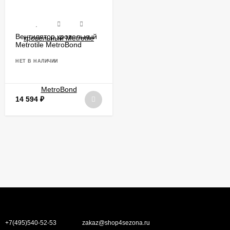
Вентилятор кровельный
Metrotile MetroBond
НЕТ В НАЛИЧИИ
14 594
₽
+7(495)540-52-53
zakaz@shop4sezona.ru