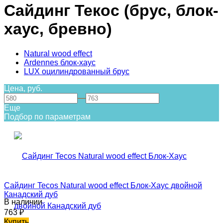
Сайдинг Текос (брус, блок-
хаус, бревно)
Natural wood effect
Ardennes блок-хаус
LUX оцилиндрованный брус
Цена, руб.
—
Еще
Подбор по параметрам
Сайдинг Tecos Natural wood effect Блок-Хаус двойной
Канадский дуб
В наличии
763
₽
Купить