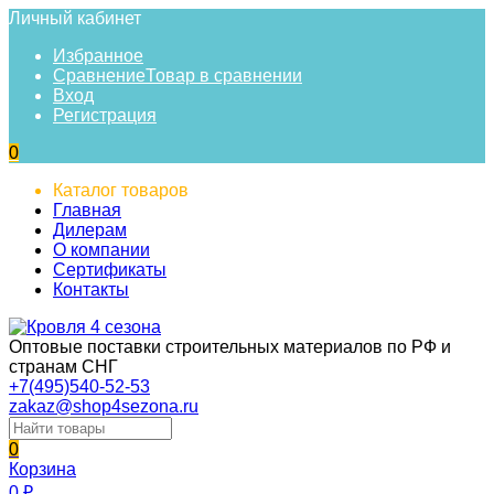
Личный кабинет
Избранное
Сравнение
Товар в сравнении
Вход
Регистрация
0
Каталог товаров
Главная
Дилерам
О компании
Сертификаты
Контакты
Оптовые поставки строительных материалов по РФ и
странам СНГ
+7(495)540-52-53
zakaz@shop4sezona.ru
0
Корзина
0
₽