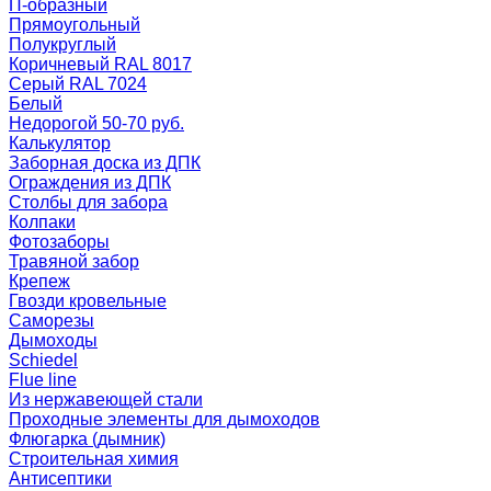
П-образный
Прямоугольный
Полукруглый
Коричневый RAL 8017
Серый RAL 7024
Белый
Недорогой 50-70 руб.
Калькулятор
Заборная доска из ДПК
Ограждения из ДПК
Столбы для забора
Колпаки
Фотозаборы
Травяной забор
Крепеж
Гвозди кровельные
Саморезы
Дымоходы
Schiedel
Flue line
Из нержавеющей стали
Проходные элементы для дымоходов
Флюгарка (дымник)
Строительная химия
Антисептики