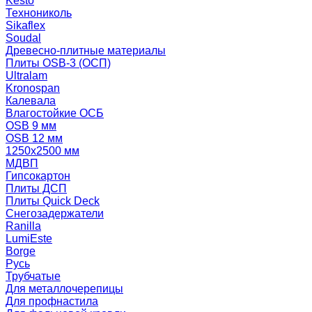
Kesto
Технониколь
Sikaflex
Soudal
Древесно-плитные материалы
Плиты OSB-3 (ОСП)
Ultralam
Kronospan
Калевала
Влагостойкие ОСБ
OSB 9 мм
OSB 12 мм
1250х2500 мм
МДВП
Гипсокартон
Плиты ДСП
Плиты Quick Deck
Снегозадержатели
Ranilla
LumiEste
Borge
Русь
Трубчатые
Для металлочерепицы
Для профнастила