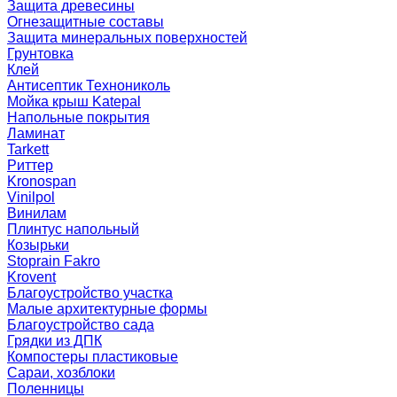
Защита древесины
Огнезащитные составы
Защита минеральных поверхностей
Грунтовка
Клей
Антисептик Технониколь
Мойка крыш Katepal
Напольные покрытия
Ламинат
Tarkett
Риттер
Kronospan
Vinilpol
Винилам
Плинтус напольный
Козырьки
Stoprain Fakro
Krovent
Благоустройство участка
Малые архитектурные формы
Благоустройство сада
Грядки из ДПК
Компостеры пластиковые
Сараи, хозблоки
Поленницы