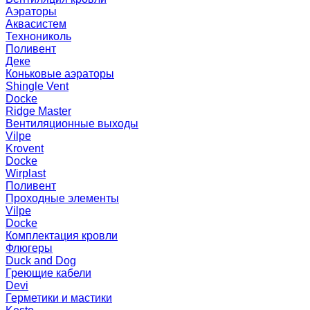
Аэраторы
Аквасистем
Технониколь
Поливент
Деке
Коньковые аэраторы
Shingle Vent
Docke
Ridge Master
Вентиляционные выходы
Vilpe
Krovent
Docke
Wirplast
Поливент
Проходные элементы
Vilpe
Docke
Комплектация кровли
Флюгеры
Duck and Dog
Греющие кабели
Devi
Герметики и мастики