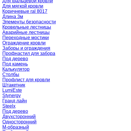
Для фальцевой кровли
Для мягкой кровли
Коричневые ral 8017
Длина 3м
Элементы безопасности
Кровельные лестницы
Аварийные лестницы
Переходные мостики
Ограждение кровли
Заборы и ограждения
Профнастил для забора
Под дерево
Под камень
Калькулятор
Столбы
Профлист для кровли
Штакетник
LumiEste
Stynergy
Гранд лайн
Steelx
Под дерево
Двухсторонний
Односторонний
М-образный