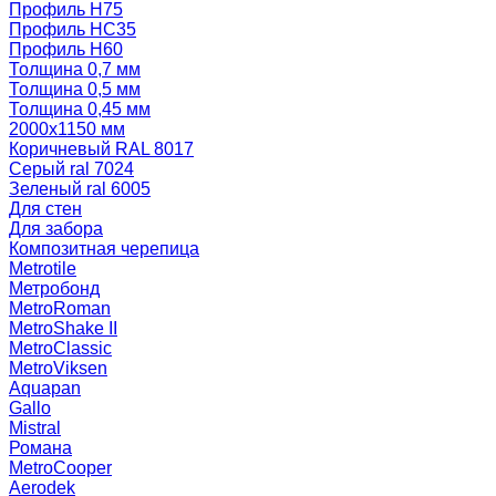
Профиль Н75
Профиль НС35
Профиль Н60
Толщина 0,7 мм
Толщина 0,5 мм
Толщина 0,45 мм
2000х1150 мм
Коричневый RAL 8017
Серый ral 7024
Зеленый ral 6005
Для стен
Для забора
Композитная черепица
Metrotile
Метробонд
MetroRoman
MetroShake II
MetroClassic
MetroViksen
Aquapan
Gallo
Mistral
Романа
MetroCooper
Aerodek