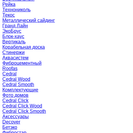
Рейка
Технониколь
Текос
Металлический сайдинг
Гранд Лайн
ЭкоБрус
Блок-хаус
Вертикаль
Корабельная доска
Стинержи
Аквасистем
Фиброцементный
Roofas
Cedral
Cedral Wood
Cedral Smooth
Комплектующие
Фото домов
Cedral Click
Cedral Click Wood
Cedral Click Smooth
Аксессуары
Decover
Бетэко
Фибростар