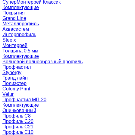
СуперМонтеррей Классик
Комплектующие
Покрытия
Grand Line
Металлпрофиль
Аквасистем
Интерпрофиль
Steelx
Монтеррей
Толщина 0.5 мм
Комплектующие
Волновой волнообразный профиль
Профнастил
Stynergy
Гранд лайн
Полиэстер
Colority Print
Velur
Профнастил МП-20
Комплектующие
Оцинкованный
Профиль С8
Профиль С20
Профиль С21
Профиль С10