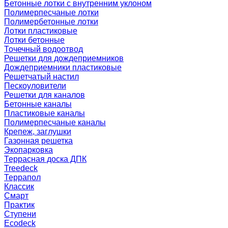
Бетонные лотки с внутренним уклоном
Полимерпесчаные лотки
Полимербетонные лотки
Лотки пластиковые
Лотки бетонные
Точечный водоотвод
Решетки для дождеприемников
Дождеприемники пластиковые
Решетчатый настил
Пескоуловители
Решетки для каналов
Бетонные каналы
Пластиковые каналы
Полимерпесчаные каналы
Крепеж, заглушки
Газонная решетка
Экопарковка
Террасная доска ДПК
Treedeck
Террапол
Классик
Смарт
Практик
Ступени
Ecodeck