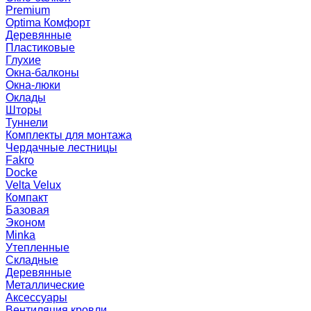
Premium
Optima Комфорт
Деревянные
Пластиковые
Глухие
Окна-балконы
Окна-люки
Оклады
Шторы
Туннели
Комплекты для монтажа
Чердачные лестницы
Fakro
Docke
Velta Velux
Компакт
Базовая
Эконом
Minka
Утепленные
Складные
Деревянные
Металлические
Аксессуары
Вентиляция кровли