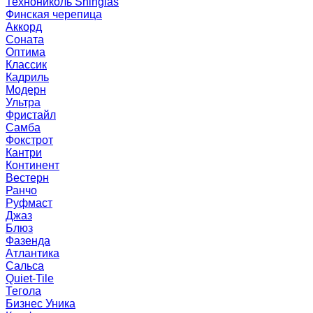
Технониколь Shinglas
Финская черепица
Аккорд
Соната
Оптима
Классик
Кадриль
Модерн
Ультра
Фристайл
Самба
Фокстрот
Кантри
Континент
Вестерн
Ранчо
Руфмаст
Джаз
Блюз
Фазенда
Атлантика
Сальса
Quiet-Tile
Тегола
Бизнес Уника