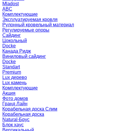
Mladost
ABC
Комплектующие
Эксплуатируемая кровля
Рулонный кровельный материал
Регулируемые опоры
Сайдинг
Цокольный
Docke
Канада Ридж
Виниловый сайдинг
Docke
Standart
Premium
Lux дерево
Lux камень
Комплектующие
Акция
Фото домов
Гранд Лайн
Корабельная доска Слим
Корабельная доска
Natural-Брус
Блок хаус
Вертикальный