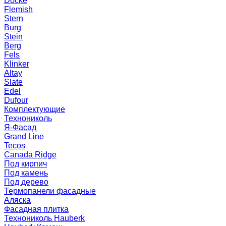
Docke
Flemish
Stern
Burg
Stein
Berg
Fels
Klinker
Altay
Slate
Edel
Dufour
Комплектующие
Технониколь
Я-Фасад
Grand Line
Tecos
Canada Ridge
Под кирпич
Под камень
Под дерево
Термопанели фасадные
Аляска
Фасадная плитка
Технониколь Hauberk