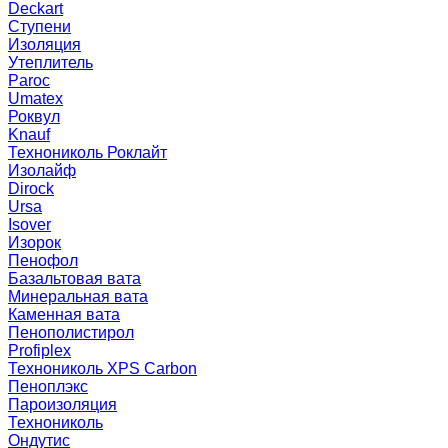
Deckart
Ступени
Изоляция
Утеплитель
Paroc
Umatex
Роквул
Knauf
Технониколь Роклайт
Изолайф
Dirock
Ursa
Isover
Изорок
Пенофол
Базальтовая вата
Минеральная вата
Каменная вата
Пенополистирол
Profiplex
Технониколь XPS Carbon
Пеноплэкс
Пароизоляция
Технониколь
Ондутис