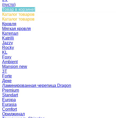
(пусто)
Товар в корзине!
Каталог товаров
Каталог товаров
Кровля
Мягкая кровля
Катепал
Katrilli
Jazzy
Rocky
KL
Foxy
Ambient
Mansion new
3Т
Forte
Деке
Ламинированная черепица Dragon
Premium
Standart
Europa
Eurasia
Comfort
Ориджинал