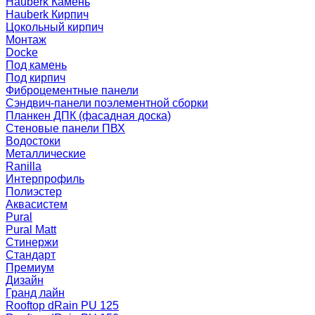
Hauberk Камень
Hauberk Кирпич
Цокольный кирпич
Монтаж
Docke
Под камень
Под кирпич
Фиброцементные панели
Сэндвич-панели поэлементной сборки
Планкен ДПК (фасадная доска)
Стеновые панели ПВХ
Водостоки
Металлические
Ranilla
Интерпрофиль
Полиэстер
Аквасистем
Pural
Pural Matt
Стинержи
Стандарт
Премиум
Дизайн
Гранд лайн
Rooftop dRain PU 125