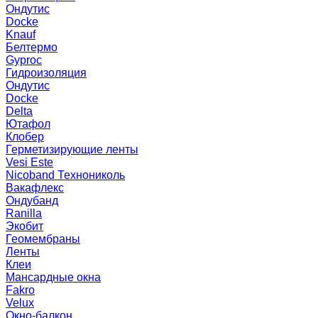
Ондутис
Docke
Knauf
Белтермо
Gyproc
Гидроизоляция
Ондутис
Docke
Delta
Ютафол
Клобер
Герметизирующие ленты
Vesi Este
Nicoband Технониколь
Вакафлекс
Ондубанд
Ranilla
Экобит
Геомембраны
Ленты
Клеи
Мансардные окна
Fakro
Velux
Окно-балкон