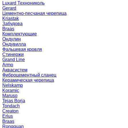
Luxard Технониколь
Gerard
Цементно-песчаная черепица
Kriastak
Забудова
Braas
Комплектующие
Ондулин
Ондувилла
Фальцевая кровля
Стинержи
Grand Line
Armo
Аквасистем
Фиброцементный сланец
Керамическая черепица
Nelskamp
Koramic
Maruso
Tejas Borja
Tondach
Creaton
Erlus
Braas
Rongguan