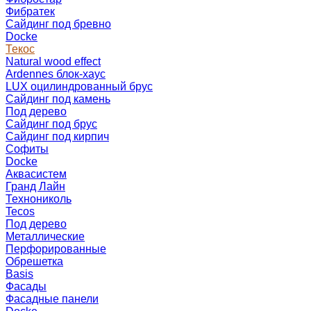
Фибратек
Сайдинг под бревно
Docke
Текос
Natural wood effect
Ardennes блок-хаус
LUX оцилиндрованный брус
Сайдинг под камень
Под дерево
Сайдинг под брус
Сайдинг под кирпич
Софиты
Docke
Аквасистем
Гранд Лайн
Технониколь
Tecos
Под дерево
Металлические
Перфорированные
Обрешетка
Basis
Фасады
Фасадные панели