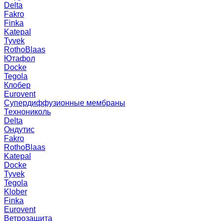
Delta
Fakro
Finka
Katepal
Tyvek
RothoBlaas
Ютафол
Docke
Tegola
Клобер
Eurovent
Супердиффузионные мембраны
Технониколь
Delta
Ондутис
Fakro
RothoBlaas
Katepal
Docke
Tyvek
Tegola
Klober
Finka
Eurovent
Ветрозащита