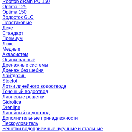
Rooftop dRain PU 150
Optima 125
Optima 150
Водосток GLC
Пластиковые
Деке
Стандарт
Премиум
Люкс
Медные
Аквасистем
Оцинкованные
Дренажные системы
Дренаж без щебня
Лайтдрэин
Steelot
Лотки линейного водоотвода
Точечный водоотвод
Ливневые решетки
Gidrolica
Drenline
Линейный водоотвод
Дополнительные принадлежности
Пескоуловитель
Решетки водоприемные чугунные и стальные