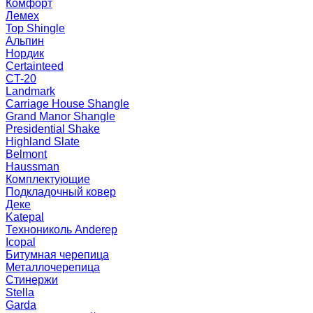
Комфорт
Лемех
Top Shingle
Альпин
Нордик
Certainteed
CT-20
Landmark
Carriage House Shangle
Grand Manor Shangle
Presidential Shake
Highland Slate
Belmont
Haussman
Комплектующие
Подкладочный ковер
Деке
Katepal
Технониколь Anderep
Icopal
Битумная черепица
Металлочерепица
Стинержи
Stella
Garda