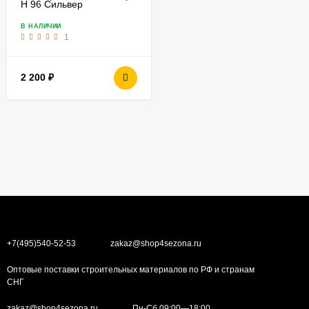
Н 96 Сильвер
В НАЛИЧИИ
1
2 200
₽
+7(495)540-52-53
zakaz@shop4sezona.ru
Оптовые поставки строительных материалов по РФ и странам
СНГ
zakaz@shop4sezona.ru
Пн-Сб 09:00—18:00