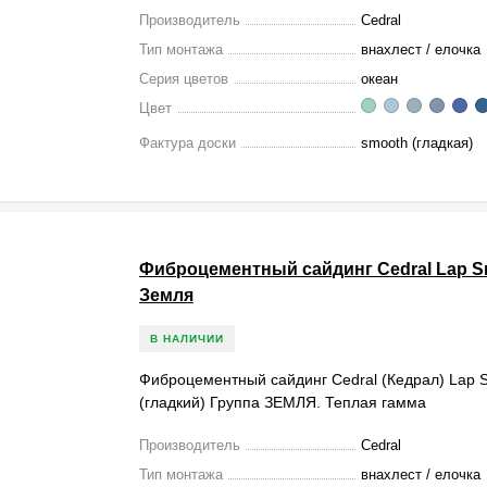
Производитель
Cedral
Тип монтажа
внахлест / елочка
Серия цветов
океан
Цвет
Фактура доски
smooth (гладкая)
Фиброцементный сайдинг Cedral Lap 
Земля
В НАЛИЧИИ
Фиброцементный сайдинг Cedral (Кедрал) Lap 
(гладкий) Группа ЗЕМЛЯ. Теплая гамма
Производитель
Cedral
Тип монтажа
внахлест / елочка