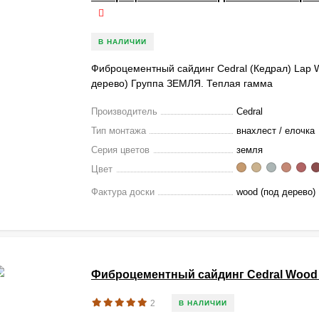
В НАЛИЧИИ
Фиброцементный сайдинг Cedral (Кедрал) Lap
дерево) Группа ЗЕМЛЯ. Теплая гамма
Производитель
Cedral
Тип монтажа
внахлест / елочка
Серия цветов
земля
Цвет
Фактура доски
wood (под дерево)
Фиброцементный сайдинг Cedral Wood
2
В НАЛИЧИИ