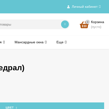
Личный кабинет
Корзина
0
(пусто)
я
Мансардные окна
Еще
едрал)
ЦВЕТ