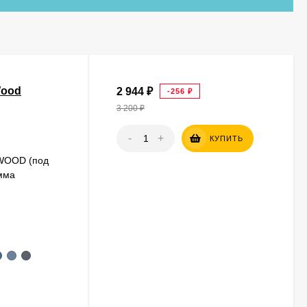
Wood
2 944
₽
-256
₽
3 200
₽
-
+
КУПИТЬ
 WOOD (под
мма