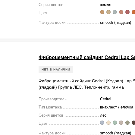
Серия цветов
земля
Цвет
Фактура доски
smooth (гладкая)
Фиброцементный сайдинг Cedral Lap S
НЕТ В НАЛИЧИИ
Фиброцементный сайдинг Cedral (Кедрал) Lap 
(гладкий) Группа ЛЕС. Тепло-нейтр. гамма
Производитель
Cedral
Тип монтажа
внахлест / елочка
Серия цветов
лес
Цвет
Фактура доски
smooth (гладкая)