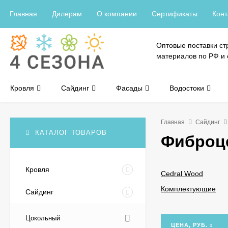
Главная
Дилерам
О компании
Сертификаты
Конт
Оптовые поставки ст
материалов по РФ и
Кровля
Сайдинг
Фасады
Водостоки
Главная
Сайдинг
КАТАЛОГ ТОВАРОВ
Фиброце
Кровля
Cedral Wood
Комплектующие
Сайдинг
Цокольный
ЦЕНА, РУБ.