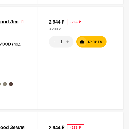
ood Лес
2 944
₽
-256
₽
3 200
₽
-
+
КУПИТЬ
 WOOD (под
Wood Земля
2 944
₽
-256
₽