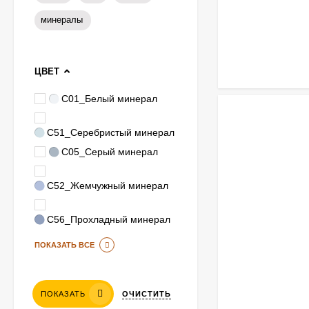
минералы
ЦВЕТ
C01_Белый минерал
C51_Серебристый минерал
Гибкая черепица
C05_Серый минерал
Certainteed СТ 20
evergreen уцененный
1 950
₽
975
₽
C52_Жемчужный минерал
C56_Прохладный минерал
Снегозадержатель
ПОКАЗАТЬ ВСЕ
трубчатый
универсальный
2 435
₽
LumiEste Эконом 3 м
1 874
₽
40х20
ОЧИСТИТЬ
ПОКАЗАТЬ