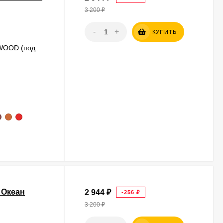
3 200
₽
-
+
КУПИТЬ
 WOOD (под
 Океан
2 944
₽
-256
₽
3 200
₽