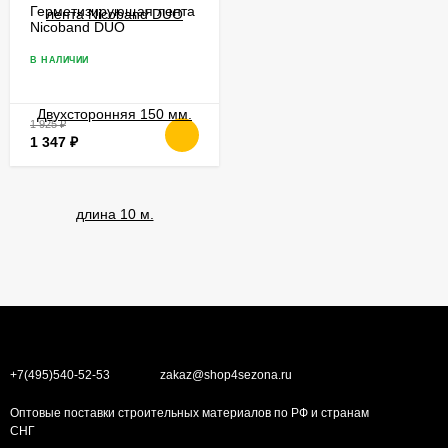
Герметизирующая лента
Nicoband DUO
Двухсторонняя 150 мм.
длина 10 м.
В НАЛИЧИИ
1 925
₽
1 347
₽
+7(495)540-52-53
zakaz@shop4sezona.ru
Оптовые поставки строительных материалов по РФ и странам
СНГ