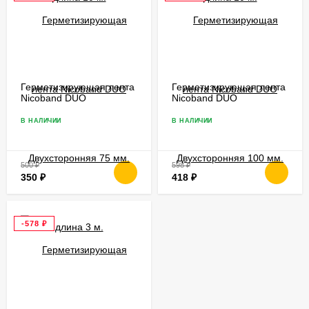
Герметизирующая лента
Герметизирующая лента
Nicoband DUO
Nicoband DUO
Двухсторонняя 75 мм.
Двухсторонняя 100 мм.
длина 3 м.
В НАЛИЧИИ
В НАЛИЧИИ
500
₽
598
₽
350
₽
418
₽
-578
₽