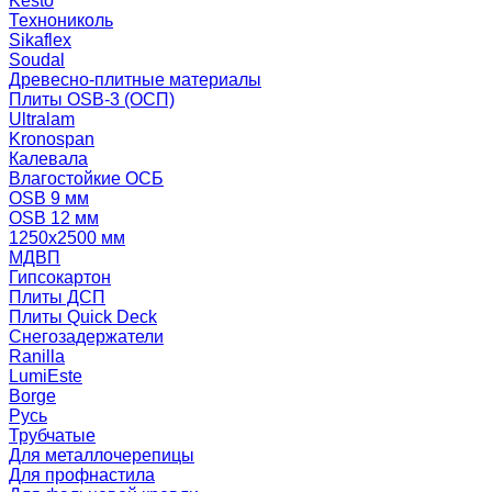
Kesto
Технониколь
Sikaflex
Soudal
Древесно-плитные материалы
Плиты OSB-3 (ОСП)
Ultralam
Kronospan
Калевала
Влагостойкие ОСБ
OSB 9 мм
OSB 12 мм
1250х2500 мм
МДВП
Гипсокартон
Плиты ДСП
Плиты Quick Deck
Снегозадержатели
Ranilla
LumiEste
Borge
Русь
Трубчатые
Для металлочерепицы
Для профнастила