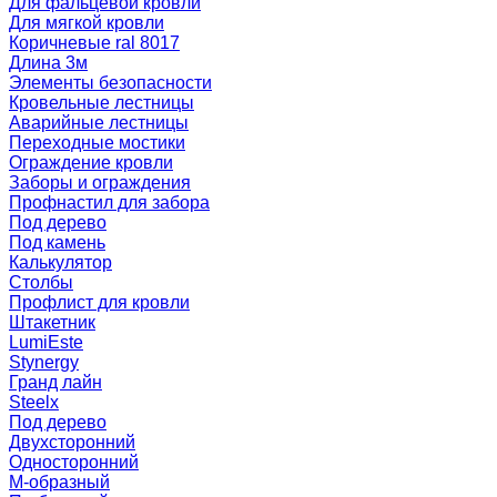
Для фальцевой кровли
Для мягкой кровли
Коричневые ral 8017
Длина 3м
Элементы безопасности
Кровельные лестницы
Аварийные лестницы
Переходные мостики
Ограждение кровли
Заборы и ограждения
Профнастил для забора
Под дерево
Под камень
Калькулятор
Столбы
Профлист для кровли
Штакетник
LumiEste
Stynergy
Гранд лайн
Steelx
Под дерево
Двухсторонний
Односторонний
М-образный