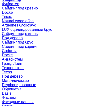
Фибратек
Сайдинг под бревно
Docke
Текос
Natural wood effect
Ardennes блок-хаус
LUX оцилиндрованный брус
Сайдинг под камень
Под дерево
Сайдинг под брус
Сайдинг под кирпич
Софиты
Docke
Аквасистем
Гранд Лайн
Технониколь
Tecos
Под дерево
Металлические
Перфорированные
Обрешетка
Basis
Фасады
Фасадные панели