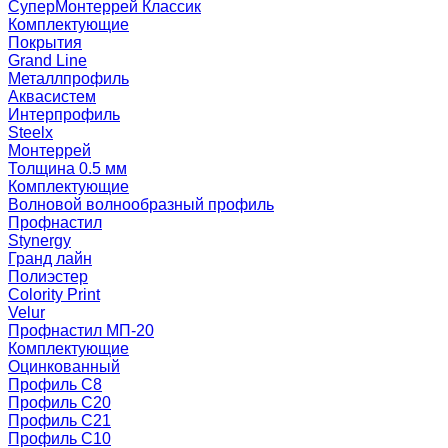
СуперМонтеррей Классик
Комплектующие
Покрытия
Grand Line
Металлпрофиль
Аквасистем
Интерпрофиль
Steelx
Монтеррей
Толщина 0.5 мм
Комплектующие
Волновой волнообразный профиль
Профнастил
Stynergy
Гранд лайн
Полиэстер
Colority Print
Velur
Профнастил МП-20
Комплектующие
Оцинкованный
Профиль С8
Профиль С20
Профиль С21
Профиль С10