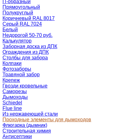
П-образный
Прямоугольный
Полукруглый
Коричневый RAL 8017
Серый RAL 7024
Белый
Недорогой 50-70 руб.
Калькулятор
Заборная доска из ДПК
Ограждения из ДПК
Столбы для забора
Колпаки
Фотозаборы
Травяной забор
Крепеж
Гвозди кровельные
Саморезы
Дымоходы
Schiedel
Flue line
Из нержавеющей стали
Проходные элементы для дымоходов
Флюгарка (дымник)
Строительная химия
Антисептики