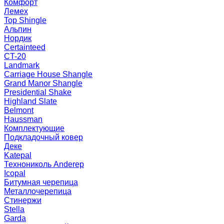
Комфорт
Лемех
Top Shingle
Альпин
Нордик
Certainteed
CT-20
Landmark
Carriage House Shangle
Grand Manor Shangle
Presidential Shake
Highland Slate
Belmont
Haussman
Комплектующие
Подкладочный ковер
Деке
Katepal
Технониколь Anderep
Icopal
Битумная черепица
Металлочерепица
Стинержи
Stella
Garda