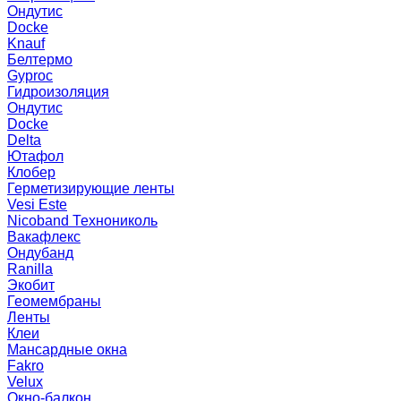
Ондутис
Docke
Knauf
Белтермо
Gyproc
Гидроизоляция
Ондутис
Docke
Delta
Ютафол
Клобер
Герметизирующие ленты
Vesi Este
Nicoband Технониколь
Вакафлекс
Ондубанд
Ranilla
Экобит
Геомембраны
Ленты
Клеи
Мансардные окна
Fakro
Velux
Окно-балкон