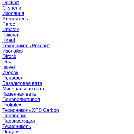
Deckart
Ступени
Изоляция
Утеплитель
Paroc
Umatex
Роквул
Knauf
Технониколь Роклайт
Изолайф
Dirock
Ursa
Isover
Изорок
Пенофол
Базальтовая вата
Минеральная вата
Каменная вата
Пенополистирол
Profiplex
Технониколь XPS Carbon
Пеноплэкс
Пароизоляция
Технониколь
Ондутис