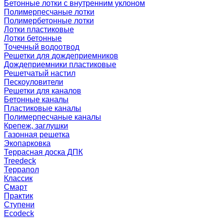
Бетонные лотки с внутренним уклоном
Полимерпесчаные лотки
Полимербетонные лотки
Лотки пластиковые
Лотки бетонные
Точечный водоотвод
Решетки для дождеприемников
Дождеприемники пластиковые
Решетчатый настил
Пескоуловители
Решетки для каналов
Бетонные каналы
Пластиковые каналы
Полимерпесчаные каналы
Крепеж, заглушки
Газонная решетка
Экопарковка
Террасная доска ДПК
Treedeck
Террапол
Классик
Смарт
Практик
Ступени
Ecodeck