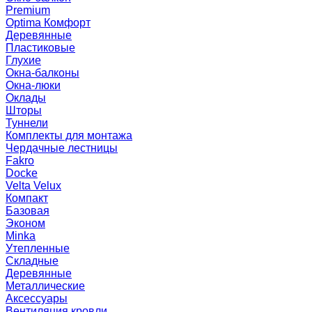
Premium
Optima Комфорт
Деревянные
Пластиковые
Глухие
Окна-балконы
Окна-люки
Оклады
Шторы
Туннели
Комплекты для монтажа
Чердачные лестницы
Fakro
Docke
Velta Velux
Компакт
Базовая
Эконом
Minka
Утепленные
Складные
Деревянные
Металлические
Аксессуары
Вентиляция кровли