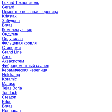
Luxard Технониколь
Gerard
Цементно-песчаная черепица
Kriastak
Забудова
Braas
Комплектующие
Ондулин
Ондувилла
Фальцевая кровля
Стинержи
Grand Line
Armo
Аквасистем
Фиброцементный сланец
Керамическая черепица
Nelskamp
Koramic
Maruso
Tejas Borja
Tondach
Creaton
Erlus
Braas
Rongguan