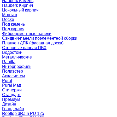
Hauberk Камень
Hauberk Кирпич
Цокольный кирпич
Монтаж
Docke
Под камень
Под кирпич
Фиброцементные панели
Сэндвич-панели поэлементной сборки
Планкен ДПК (фасадная доска)
Стеновые панели ПВХ
Водостоки
Металлические
Ranilla
Интерпрофиль
Полиэстер
Аквасистем
Pural
Pural Matt
Стинержи
Стандарт
Премиум
Дизайн
Гранд лайн
Rooftop dRain PU 125