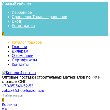
Личный кабинет
Избранное
Сравнение
Товар в сравнении
Вход
Регистрация
0
Каталог товаров
Главная
Дилерам
О компании
Сертификаты
Контакты
Оптовые поставки строительных материалов по РФ и
странам СНГ
+7(495)540-52-53
zakaz@shop4sezona.ru
0
Корзина
0
₽