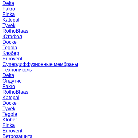
Delta
Fakro
Finka
Katepal
Tyvek
RothoBlaas
Ютафол
Docke
Tegola
Клобер
Eurovent
Супердиффузионные мембраны
Технониколь
Delta
Ондутис
Fakro
RothoBlaas
Katepal
Docke
Tyvek
Tegola
Klober
Finka
Eurovent
Ветрозащита