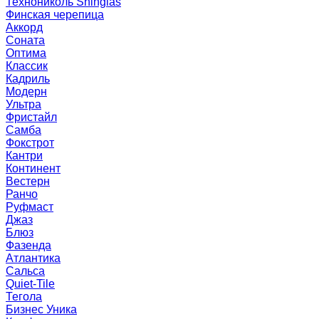
Технониколь Shinglas
Финская черепица
Аккорд
Соната
Оптима
Классик
Кадриль
Модерн
Ультра
Фристайл
Самба
Фокстрот
Кантри
Континент
Вестерн
Ранчо
Руфмаст
Джаз
Блюз
Фазенда
Атлантика
Сальса
Quiet-Tile
Тегола
Бизнес Уника