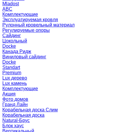
Mladost
ABC
Комплектующие
Эксплуатируемая кровля
Рулонный кровельный материал
Регулируемые опоры
Сайдинг
Цокольный
Docke
Канада Ридж
Виниловый сайдинг
Docke
Standart
Premium
Lux дерево
Lux камень
Комплектующие
Акция
Фото домов
Гранд Лайн
Корабельная доска Слим
Корабельная доска
Natural-Брус
Блок хаус
Вертикальный