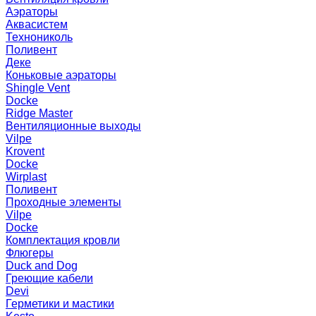
Аэраторы
Аквасистем
Технониколь
Поливент
Деке
Коньковые аэраторы
Shingle Vent
Docke
Ridge Master
Вентиляционные выходы
Vilpe
Krovent
Docke
Wirplast
Поливент
Проходные элементы
Vilpe
Docke
Комплектация кровли
Флюгеры
Duck and Dog
Греющие кабели
Devi
Герметики и мастики