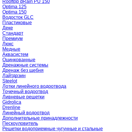
Rooftop dRain PU 150
Optima 125
Optima 150
Водосток GLC
Пластиковые
Деке
Стандарт
Премиум
Люкс
Медные
Аквасистем
Оцинкованные
Дренажные системы
Дренаж без щебня
Лайтдрэин
Steelot
Лотки линейного водоотвода
Точечный водоотвод
Ливневые решетки
Gidrolica
Drenline
Линейный водоотвод
Дополнительные принадлежности
Пескоуловитель
Решетки водоприемные чугунные и стальные