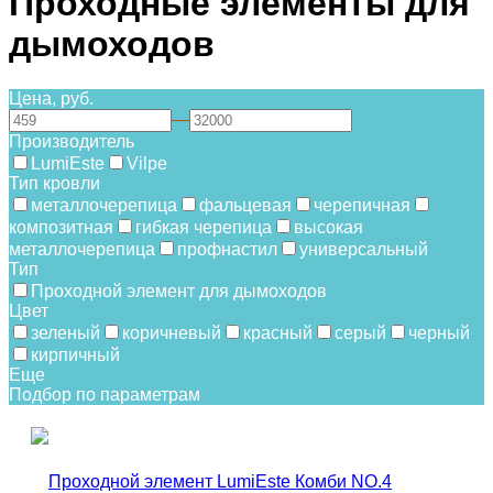
Проходные элементы для
дымоходов
Цена, руб.
—
Производитель
LumiEste
Vilpe
Тип кровли
металлочерепица
фальцевая
черепичная
композитная
гибкая черепица
высокая
металлочерепица
профнастил
универсальный
Тип
Проходной элемент для дымоходов
Цвет
зеленый
коричневый
красный
серый
черный
кирпичный
Еще
Подбор по параметрам