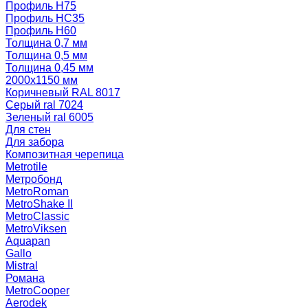
Профиль Н75
Профиль НС35
Профиль Н60
Толщина 0,7 мм
Толщина 0,5 мм
Толщина 0,45 мм
2000х1150 мм
Коричневый RAL 8017
Серый ral 7024
Зеленый ral 6005
Для стен
Для забора
Композитная черепица
Metrotile
Метробонд
MetroRoman
MetroShake II
MetroClassic
MetroViksen
Aquapan
Gallo
Mistral
Романа
MetroCooper
Aerodek