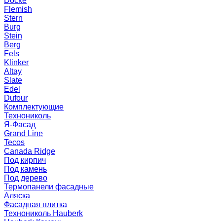
Docke
Flemish
Stern
Burg
Stein
Berg
Fels
Klinker
Altay
Slate
Edel
Dufour
Комплектующие
Технониколь
Я-Фасад
Grand Line
Tecos
Canada Ridge
Под кирпич
Под камень
Под дерево
Термопанели фасадные
Аляска
Фасадная плитка
Технониколь Hauberk