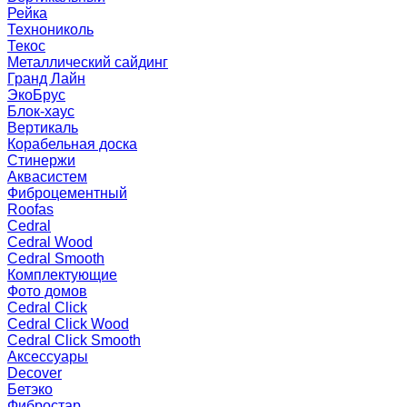
Рейка
Технониколь
Текос
Металлический сайдинг
Гранд Лайн
ЭкоБрус
Блок-хаус
Вертикаль
Корабельная доска
Стинержи
Аквасистем
Фиброцементный
Roofas
Cedral
Cedral Wood
Cedral Smooth
Комплектующие
Фото домов
Cedral Click
Cedral Click Wood
Cedral Click Smooth
Аксессуары
Decover
Бетэко
Фибростар