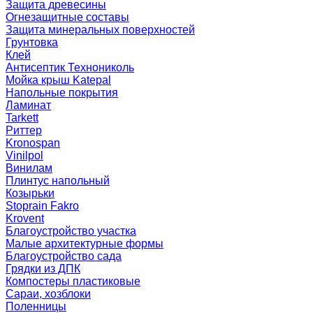
Защита древесины
Огнезащитные составы
Защита минеральных поверхностей
Грунтовка
Клей
Антисептик Технониколь
Мойка крыш Katepal
Напольные покрытия
Ламинат
Tarkett
Риттер
Kronospan
Vinilpol
Винилам
Плинтус напольный
Козырьки
Stoprain Fakro
Krovent
Благоустройство участка
Малые архитектурные формы
Благоустройство сада
Грядки из ДПК
Компостеры пластиковые
Сараи, хозблоки
Поленницы