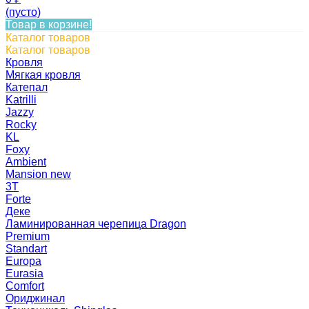
(пусто)
Товар в корзине!
Каталог товаров
Каталог товаров
Кровля
Мягкая кровля
Катепал
Katrilli
Jazzy
Rocky
KL
Foxy
Ambient
Mansion new
3Т
Forte
Деке
Ламинированная черепица Dragon
Premium
Standart
Europa
Eurasia
Comfort
Ориджинал