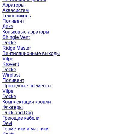
Аэраторы
Аквасистем
Технониколь
Поливент
Деке
Коньковые аэраторы
Shingle Vent
Docke
Ridge Master
Вентиляционные выходы
Vilpe
Krovent
Docke
Wirplast
Поливент
Проходные элементы
Vilpe
Docke
Комплектация кровли
Флюгеры
Duck and Dog
Греющие кабели
Devi
Герметики и мастики