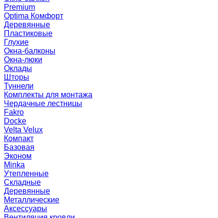
Premium
Optima Комфорт
Деревянные
Пластиковые
Глухие
Окна-балконы
Окна-люки
Оклады
Шторы
Туннели
Комплекты для монтажа
Чердачные лестницы
Fakro
Docke
Velta Velux
Компакт
Базовая
Эконом
Minka
Утепленные
Складные
Деревянные
Металлические
Аксессуары
Вентиляция кровли