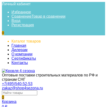
Личный кабинет
Избранное
Сравнение
Товар в сравнении
Вход
Регистрация
0
Каталог товаров
Главная
Дилерам
О компании
Сертификаты
Контакты
Оптовые поставки строительных материалов по РФ и
странам СНГ
+7(495)540-52-53
zakaz@shop4sezona.ru
0
Корзина
0
₽