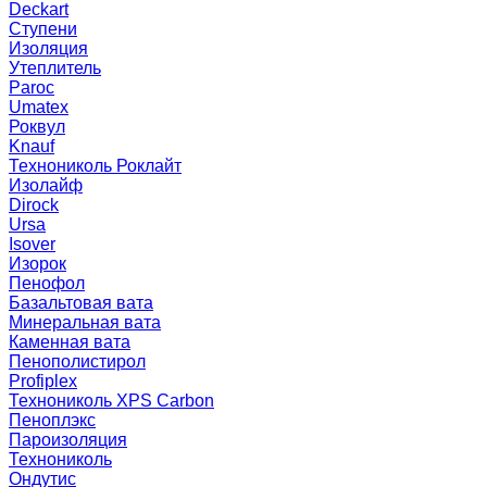
Deckart
Ступени
Изоляция
Утеплитель
Paroc
Umatex
Роквул
Knauf
Технониколь Роклайт
Изолайф
Dirock
Ursa
Isover
Изорок
Пенофол
Базальтовая вата
Минеральная вата
Каменная вата
Пенополистирол
Profiplex
Технониколь XPS Carbon
Пеноплэкс
Пароизоляция
Технониколь
Ондутис