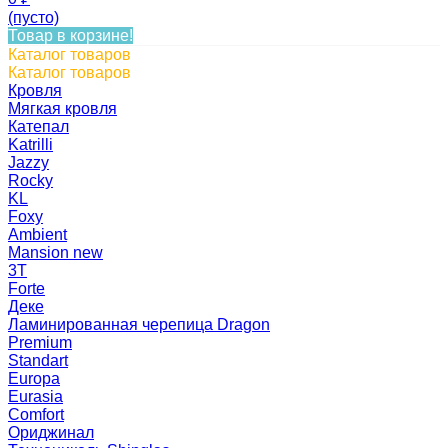
(пусто)
Товар в корзине!
Каталог товаров
Каталог товаров
Кровля
Мягкая кровля
Катепал
Katrilli
Jazzy
Rocky
KL
Foxy
Ambient
Mansion new
3Т
Forte
Деке
Ламинированная черепица Dragon
Premium
Standart
Europa
Eurasia
Comfort
Ориджинал