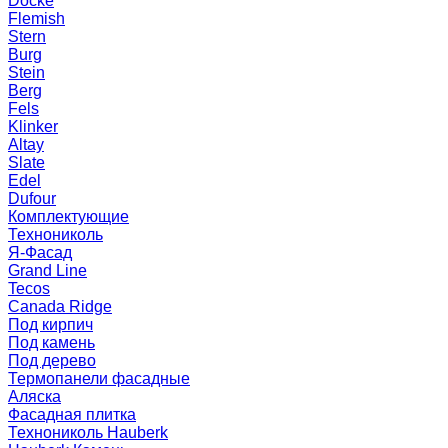
Docke
Flemish
Stern
Burg
Stein
Berg
Fels
Klinker
Altay
Slate
Edel
Dufour
Комплектующие
Технониколь
Я-Фасад
Grand Line
Tecos
Canada Ridge
Под кирпич
Под камень
Под дерево
Термопанели фасадные
Аляска
Фасадная плитка
Технониколь Hauberk