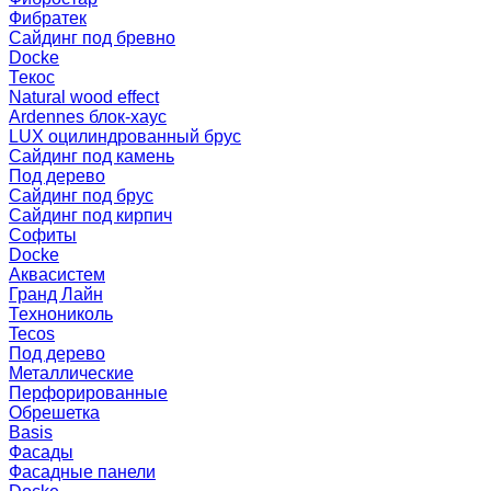
Фибратек
Сайдинг под бревно
Docke
Текос
Natural wood effect
Ardennes блок-хаус
LUX оцилиндрованный брус
Сайдинг под камень
Под дерево
Сайдинг под брус
Сайдинг под кирпич
Софиты
Docke
Аквасистем
Гранд Лайн
Технониколь
Tecos
Под дерево
Металлические
Перфорированные
Обрешетка
Basis
Фасады
Фасадные панели