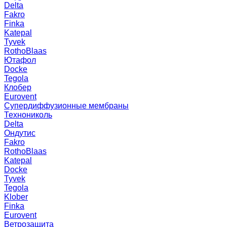
Delta
Fakro
Finka
Katepal
Tyvek
RothoBlaas
Ютафол
Docke
Tegola
Клобер
Eurovent
Супердиффузионные мембраны
Технониколь
Delta
Ондутис
Fakro
RothoBlaas
Katepal
Docke
Tyvek
Tegola
Klober
Finka
Eurovent
Ветрозащита