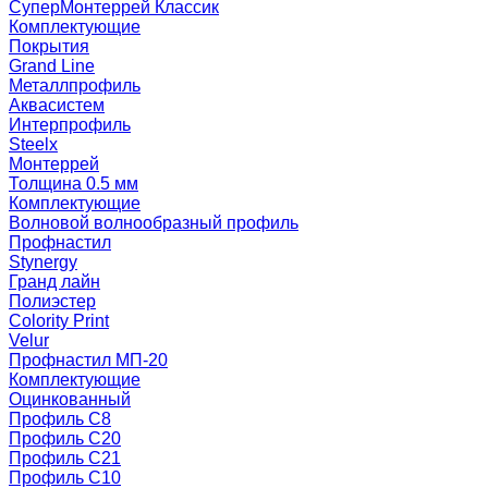
СуперМонтеррей Классик
Комплектующие
Покрытия
Grand Line
Металлпрофиль
Аквасистем
Интерпрофиль
Steelx
Монтеррей
Толщина 0.5 мм
Комплектующие
Волновой волнообразный профиль
Профнастил
Stynergy
Гранд лайн
Полиэстер
Colority Print
Velur
Профнастил МП-20
Комплектующие
Оцинкованный
Профиль С8
Профиль С20
Профиль С21
Профиль С10