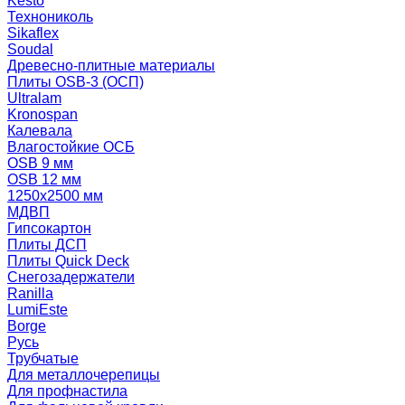
Kesto
Технониколь
Sikaflex
Soudal
Древесно-плитные материалы
Плиты OSB-3 (ОСП)
Ultralam
Kronospan
Калевала
Влагостойкие ОСБ
OSB 9 мм
OSB 12 мм
1250х2500 мм
МДВП
Гипсокартон
Плиты ДСП
Плиты Quick Deck
Снегозадержатели
Ranilla
LumiEste
Borge
Русь
Трубчатые
Для металлочерепицы
Для профнастила