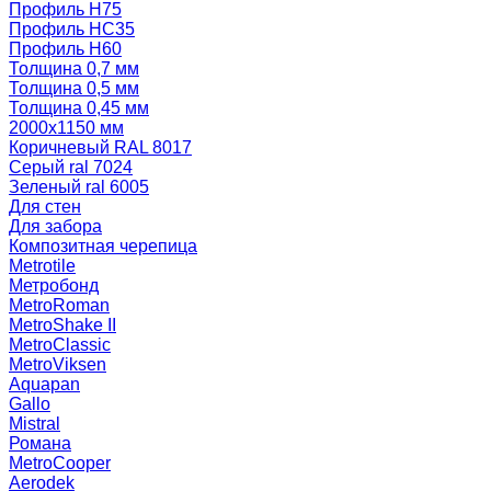
Профиль Н75
Профиль НС35
Профиль Н60
Толщина 0,7 мм
Толщина 0,5 мм
Толщина 0,45 мм
2000х1150 мм
Коричневый RAL 8017
Серый ral 7024
Зеленый ral 6005
Для стен
Для забора
Композитная черепица
Metrotile
Метробонд
MetroRoman
MetroShake II
MetroClassic
MetroViksen
Aquapan
Gallo
Mistral
Романа
MetroCooper
Aerodek