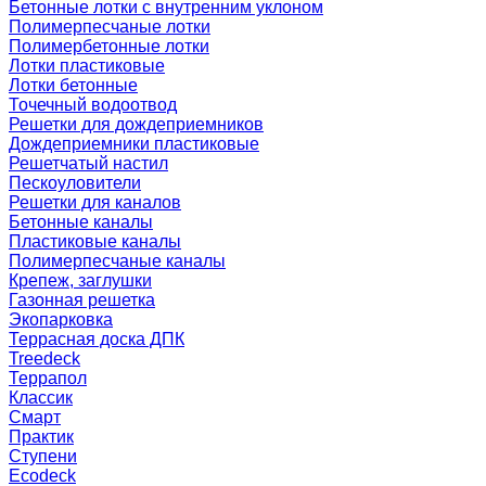
Бетонные лотки с внутренним уклоном
Полимерпесчаные лотки
Полимербетонные лотки
Лотки пластиковые
Лотки бетонные
Точечный водоотвод
Решетки для дождеприемников
Дождеприемники пластиковые
Решетчатый настил
Пескоуловители
Решетки для каналов
Бетонные каналы
Пластиковые каналы
Полимерпесчаные каналы
Крепеж, заглушки
Газонная решетка
Экопарковка
Террасная доска ДПК
Treedeck
Террапол
Классик
Смарт
Практик
Ступени
Ecodeck