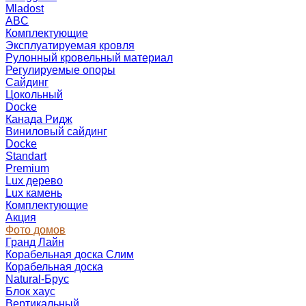
Mladost
ABC
Комплектующие
Эксплуатируемая кровля
Рулонный кровельный материал
Регулируемые опоры
Сайдинг
Цокольный
Docke
Канада Ридж
Виниловый сайдинг
Docke
Standart
Premium
Lux дерево
Lux камень
Комплектующие
Акция
Фото домов
Гранд Лайн
Корабельная доска Слим
Корабельная доска
Natural-Брус
Блок хаус
Вертикальный