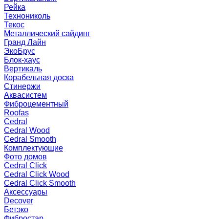
Рейка
Технониколь
Текос
Металлический сайдинг
Гранд Лайн
ЭкоБрус
Блок-хаус
Вертикаль
Корабельная доска
Стинержи
Аквасистем
Фиброцементный
Roofas
Cedral
Cedral Wood
Cedral Smooth
Комплектующие
Фото домов
Cedral Click
Cedral Click Wood
Cedral Click Smooth
Аксессуары
Decover
Бетэко
Фибростар