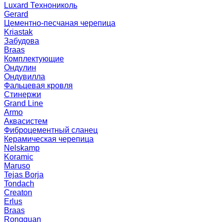
Luxard Технониколь
Gerard
Цементно-песчаная черепица
Kriastak
Забудова
Braas
Комплектующие
Ондулин
Ондувилла
Фальцевая кровля
Стинержи
Grand Line
Armo
Аквасистем
Фиброцементный сланец
Керамическая черепица
Nelskamp
Koramic
Maruso
Tejas Borja
Tondach
Creaton
Erlus
Braas
Rongguan