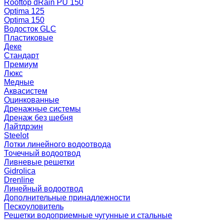
Rooftop dRain PU 150
Optima 125
Optima 150
Водосток GLC
Пластиковые
Деке
Стандарт
Премиум
Люкс
Медные
Аквасистем
Оцинкованные
Дренажные системы
Дренаж без щебня
Лайтдрэин
Steelot
Лотки линейного водоотвода
Точечный водоотвод
Ливневые решетки
Gidrolica
Drenline
Линейный водоотвод
Дополнительные принадлежности
Пескоуловитель
Решетки водоприемные чугунные и стальные