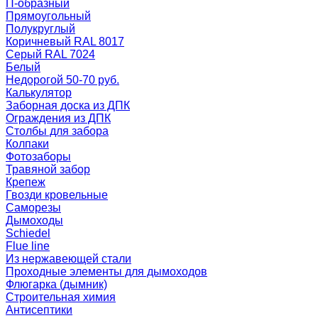
П-образный
Прямоугольный
Полукруглый
Коричневый RAL 8017
Серый RAL 7024
Белый
Недорогой 50-70 руб.
Калькулятор
Заборная доска из ДПК
Ограждения из ДПК
Столбы для забора
Колпаки
Фотозаборы
Травяной забор
Крепеж
Гвозди кровельные
Саморезы
Дымоходы
Schiedel
Flue line
Из нержавеющей стали
Проходные элементы для дымоходов
Флюгарка (дымник)
Строительная химия
Антисептики