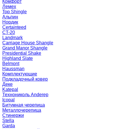
Комфорт
Лемех
Top Shingle
Альпин
Нордик
Certainteed
CT-20
Landmark
Carriage House Shangle
Grand Manor Shangle
Presidential Shake
Highland Slate
Belmont
Haussman
Комплектующие
Подкладочный ковер
Деке
Katepal
Технониколь Anderep
Icopal
Битумная черепица
Металлочерепица
Стинержи
Stella
Garda