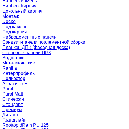
Hauberk Камень
Hauberk Кирпич
Цокольный кирпич
Монтаж
Docke
Под камень
Под кирпич
Фиброцементные панели
Сэндвич-панели поэлементной сборки
Планкен ДПК (фасадная доска)
Стеновые панели ПВХ
Водостоки
Металлические
Ranilla
Интерпрофиль
Полиэстер
Аквасистем
Pural
Pural Matt
Стинержи
Стандарт
Премиум
Дизайн
Гранд лайн
Rooftop dRain PU 125