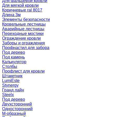
Для фальцевой кровли
Для мягкой кровли
Коричневые ral 8017
Длина 3м
Элементы безопасности
Кровельные лестницы
Аварийные лестницы
Переходные мостики
Ограждение кровли
Заборы и ограждения
Профнастил для забора
Под дерево
Под камень
Калькулятор
Столбы
Профлист для кровли
Штакетник
LumiEste
Stynergy
Гранд лайн
Steelx
Под дерево
Двухсторонний
Односторонний
М-образный