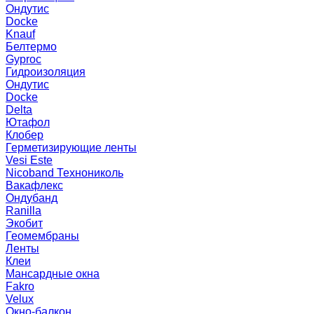
Ондутис
Docke
Knauf
Белтермо
Gyproc
Гидроизоляция
Ондутис
Docke
Delta
Ютафол
Клобер
Герметизирующие ленты
Vesi Este
Nicoband Технониколь
Вакафлекс
Ондубанд
Ranilla
Экобит
Геомембраны
Ленты
Клеи
Мансардные окна
Fakro
Velux
Окно-балкон