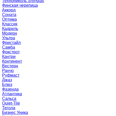
Технониколь Shinglas
Финская черепица
Аккорд
Соната
Оптима
Классик
Кадриль
Модерн
Ультра
Фристайл
Самба
Фокстрот
Кантри
Континент
Вестерн
Ранчо
Руфмаст
Джаз
Блюз
Фазенда
Атлантика
Сальса
Quiet-Tile
Тегола
Бизнес Уника