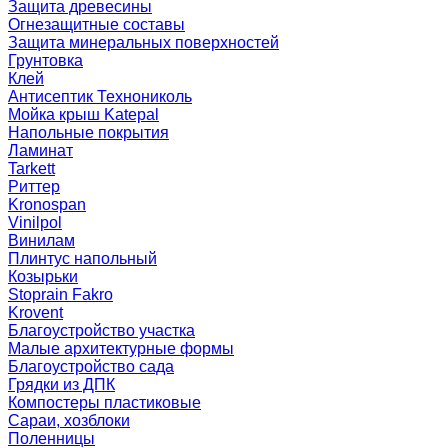
Защита древесины
Огнезащитные составы
Защита минеральных поверхностей
Грунтовка
Клей
Антисептик Технониколь
Мойка крыш Katepal
Напольные покрытия
Ламинат
Tarkett
Риттер
Kronospan
Vinilpol
Винилам
Плинтус напольный
Козырьки
Stoprain Fakro
Krovent
Благоустройство участка
Малые архитектурные формы
Благоустройство сада
Грядки из ДПК
Компостеры пластиковые
Сараи, хозблоки
Поленницы