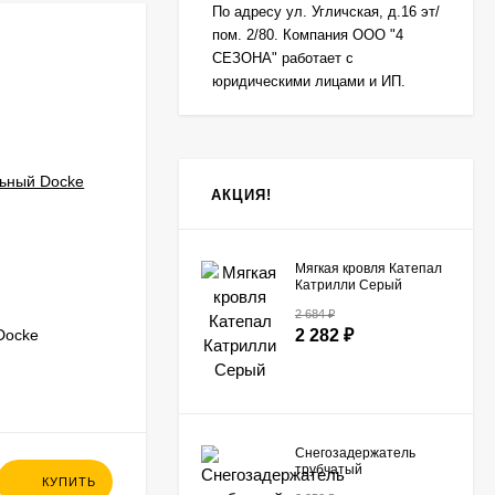
По адресу ул. Угличская, д.16 эт/
пом. 2/80. Компания ООО "4
-105
₽
СЕЗОНА" работает с
юридическими лицами и ИП.
АКЦИЯ!
Мягкая кровля Катепал
Катрилли Серый
2 684
₽
Docke
Универсальный профиль J26 для
2 282
₽
фасадных панелей Docke
В НАЛИЧИИ
Снегозадержатель
578
₽
трубчатый
КУПИТЬ
КУПИТЬ
универсальный
473
₽