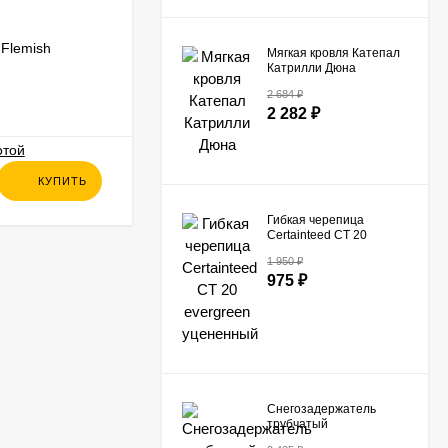
Flemish
Фасадные панели Docke Flemish
Мягкая кровля Катепал
Premium Янтарный
Катрилли Дюна
2 684
₽
В НАЛИЧИИ
2 282
₽
761
₽
КУПИТЬ
КУПИТЬ
662
₽
Гибкая черепица
Certainteed СТ 20
evergreen уцененный
1 950
₽
975
₽
Снегозадержатель
трубчатый
универсальный