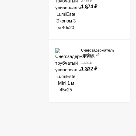
2 435
₽
LumiEste Эконом 3 м
1 874
₽
40х20
Снегозадержатель
трубчатый
универсальный
1 600
₽
LumiEste Mini 1 м 45х25
1 232
₽