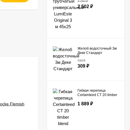
3 250
₽
LumiEste Original 3 м
2 502
₽
45х25
Желоб водосточный 3м
Деке Стандарт
433
₽
309
₽
-99
₽
Гибкая черепица
Certainteed СТ 20 timber
blend
1 889
₽