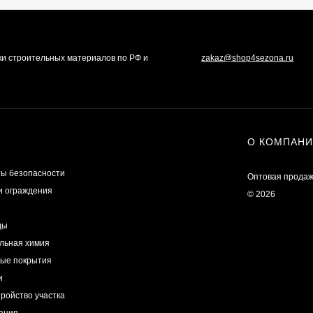
ки строительных материалов по РФ и
zakaz@shop4sezona.ru
О КОМПАН
ы безопасности
Оптовая продаж
и ограждения
© 2026
ды
льная химия
ые покрытия
и
ройство участка