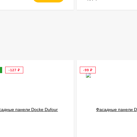
-127
₽
-99
₽