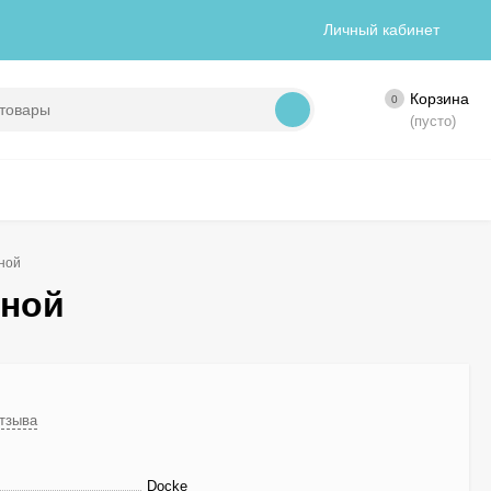
Личный кабинет
Корзина
0
(пусто)
ной
яной
отзыва
Docke