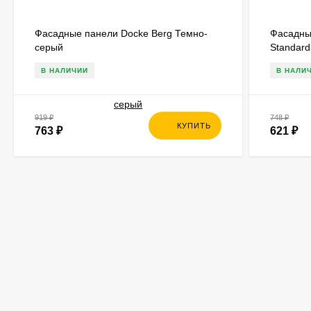
Фасадные панели Docke Berg Темно-
Фасадны
серый
Standar
В НАЛИЧИИ
В НАЛИ
919
₽
748
₽
КУПИТЬ
763
₽
621
₽