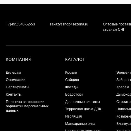
+7(495)540-52-53
zakaz@shop4sezona.ru
Оптовые постав
странам СНГ
КОМПАНИЯ
КАТАЛОГ
Дилерам
Кровля
Элемент
О компании
Сайдинг
Заборы 
Сертификаты
Фасады
Крепеж
Контакты
Водостоки
Дымохо
Политика в отношении
Дренажные системы
Строите
обработки персональных
Террасная доска ДПК
Напольн
данных
Изоляция
Козырьк
Мансардные окна
Благоуст