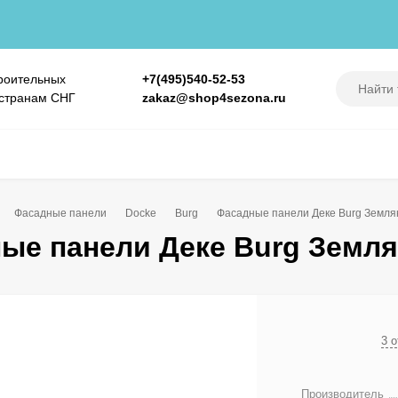
роительных
+7(495)540-52-53
 странам СНГ
zakaz@shop4sezona.ru
Фасадные панели
Docke
Burg
Фасадные панели Деке Burg Земля
ые панели Деке Burg Земл
3 
Производитель