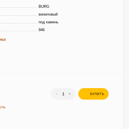
BURG
виниловый
под камень
946
ИКИ
-
+
КУПИТЬ
ель