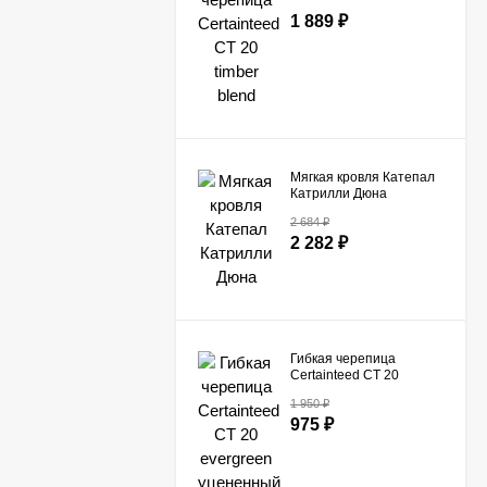
blend
1 889
₽
Мягкая кровля Катепал
Катрилли Дюна
2 684
₽
2 282
₽
Гибкая черепица
Certainteed СТ 20
evergreen уцененный
1 950
₽
975
₽