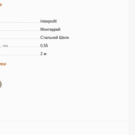
Е
Interprofil
Монтеррей
Стальной Шелк
, мм
0,55
2 м
ИКИ