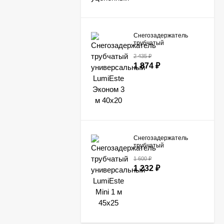
Снегозадержатель
трубчатый
универсальный
2 435
₽
LumiEste Эконом 3 м
1 874
₽
40х20
Снегозадержатель
трубчатый
универсальный
1 600
₽
LumiEste Mini 1 м 45х25
1 232
₽