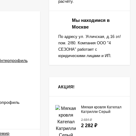
расчёту.
Мы находимся в
Москве
По адресу ул. Угличская, д.16 эт/
пом. 2/80. Компания ООО "4
СЕЗОНА" работает с
юридическими лицами и ИП.
АКЦИЯ!
ерпрофиль
Ветровой профиль Интерпрофиль
Мягкая кровля Катепал
Стальной Кашемир
Катрилли Серый
НЕТ В НАЛИЧИИ
2 684
₽
2 282
₽