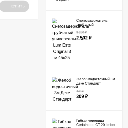
Цена по
КУПИТЬ
КУПИТЬ
запросу
Снегозадержатель
трубчатый
универсальный
3 250
₽
LumiEste Original 3 м
2 502
₽
45х25
Желоб водосточный 3м
Деке Стандарт
433
₽
309
₽
Гибкая черепица
Certainteed СТ 20 timber