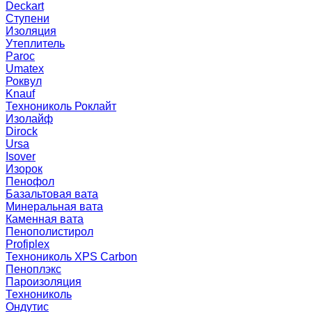
Deckart
Ступени
Изоляция
Утеплитель
Paroc
Umatex
Роквул
Knauf
Технониколь Роклайт
Изолайф
Dirock
Ursa
Isover
Изорок
Пенофол
Базальтовая вата
Минеральная вата
Каменная вата
Пенополистирол
Profiplex
Технониколь XPS Carbon
Пеноплэкс
Пароизоляция
Технониколь
Ондутис