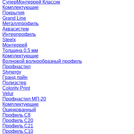
СуперМонтеррей Классик
Комплектующие
Покрытия
Grand Line
Металлпрофиль
Аквасистем
Интерпрофиль
Steelx
Монтеррей
Толщина 0.5 мм
Комплектующие
Волновой волнообразный профиль
Профнастил
Stynergy
Гранд лайн
Полиэстер
Colority Print
Velur
Профнастил МП-20
Комплектующие
Оцинкованный
Профиль С8
Профиль С20
Профиль С21
Профиль С10