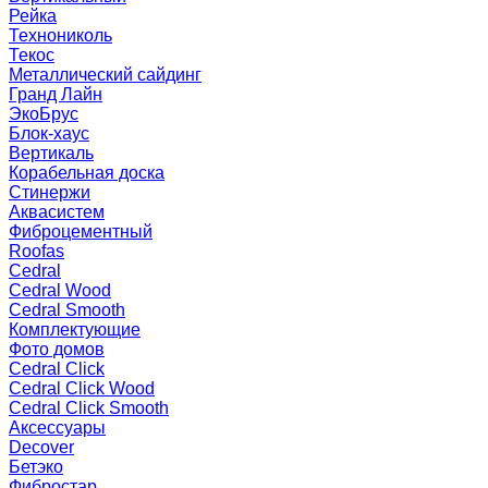
Рейка
Технониколь
Текос
Металлический сайдинг
Гранд Лайн
ЭкоБрус
Блок-хаус
Вертикаль
Корабельная доска
Стинержи
Аквасистем
Фиброцементный
Roofas
Cedral
Cedral Wood
Cedral Smooth
Комплектующие
Фото домов
Cedral Click
Cedral Click Wood
Cedral Click Smooth
Аксессуары
Decover
Бетэко
Фибростар