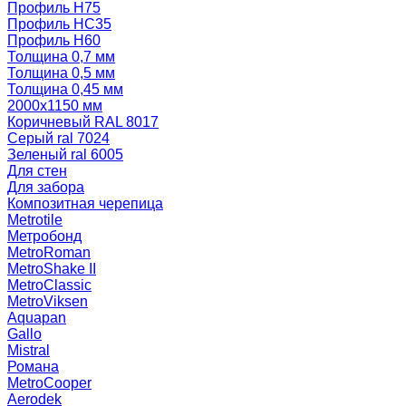
Профиль Н75
Профиль НС35
Профиль Н60
Толщина 0,7 мм
Толщина 0,5 мм
Толщина 0,45 мм
2000х1150 мм
Коричневый RAL 8017
Серый ral 7024
Зеленый ral 6005
Для стен
Для забора
Композитная черепица
Metrotile
Метробонд
MetroRoman
MetroShake II
MetroClassic
MetroViksen
Aquapan
Gallo
Mistral
Романа
MetroCooper
Aerodek