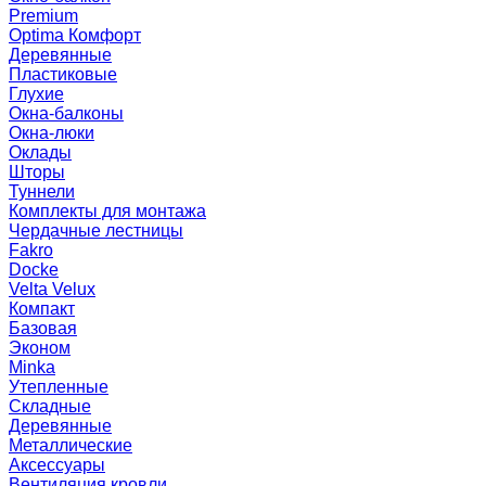
Premium
Optima Комфорт
Деревянные
Пластиковые
Глухие
Окна-балконы
Окна-люки
Оклады
Шторы
Туннели
Комплекты для монтажа
Чердачные лестницы
Fakro
Docke
Velta Velux
Компакт
Базовая
Эконом
Minka
Утепленные
Складные
Деревянные
Металлические
Аксессуары
Вентиляция кровли