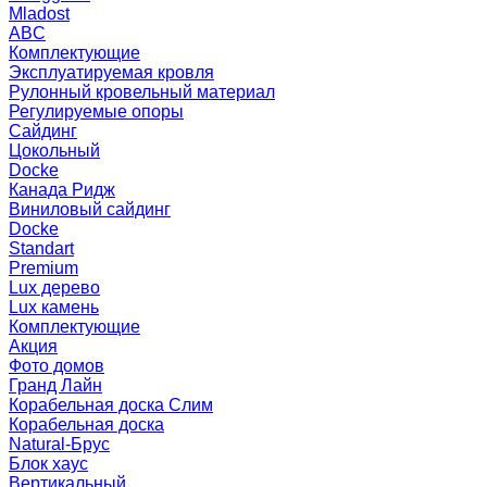
Mladost
ABC
Комплектующие
Эксплуатируемая кровля
Рулонный кровельный материал
Регулируемые опоры
Сайдинг
Цокольный
Docke
Канада Ридж
Виниловый сайдинг
Docke
Standart
Premium
Lux дерево
Lux камень
Комплектующие
Акция
Фото домов
Гранд Лайн
Корабельная доска Слим
Корабельная доска
Natural-Брус
Блок хаус
Вертикальный