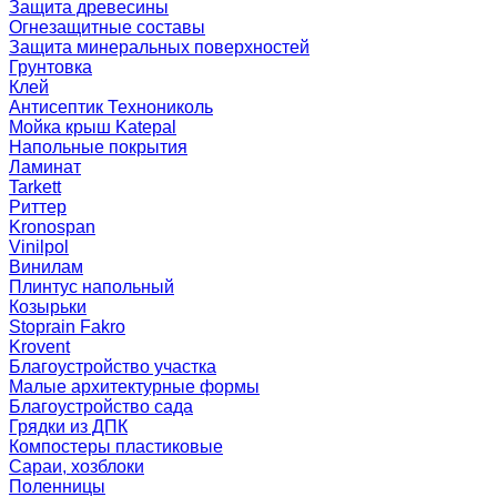
Защита древесины
Огнезащитные составы
Защита минеральных поверхностей
Грунтовка
Клей
Антисептик Технониколь
Мойка крыш Katepal
Напольные покрытия
Ламинат
Tarkett
Риттер
Kronospan
Vinilpol
Винилам
Плинтус напольный
Козырьки
Stoprain Fakro
Krovent
Благоустройство участка
Малые архитектурные формы
Благоустройство сада
Грядки из ДПК
Компостеры пластиковые
Сараи, хозблоки
Поленницы