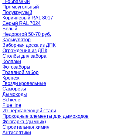
П-образный
Прямоугольный
Полукруглый
Коричневый RAL 8017
Серый RAL 7024
Белый
Недорогой 50-70 руб.
Калькулятор
Заборная доска из ДПК
Ограждения из ДПК
Столбы для забора
Колпаки
Фотозаборы
Травяной забор
Крепеж
Гвозди кровельные
Саморезы
Дымоходы
Schiedel
Flue line
Из нержавеющей стали
Проходные элементы для дымоходов
Флюгарка (дымник)
Строительная химия
Антисептики