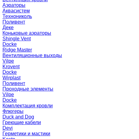
Аэраторы
Аквасистем
Технониколь
Поливент
Деке
Коньковые аэраторы
Shingle Vent
Docke
Ridge Master
Вентиляционные выходы
Vilpe
Krovent
Docke
Wirplast
Поливент
Проходные элементы
Vilpe
Docke
Комплектация кровли
Флюгеры
Duck and Dog
Греющие кабели
Devi
Герметики и мастики