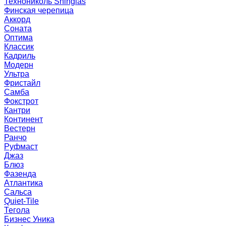
Технониколь Shinglas
Финская черепица
Аккорд
Соната
Оптима
Классик
Кадриль
Модерн
Ультра
Фристайл
Самба
Фокстрот
Кантри
Континент
Вестерн
Ранчо
Руфмаст
Джаз
Блюз
Фазенда
Атлантика
Сальса
Quiet-Tile
Тегола
Бизнес Уника