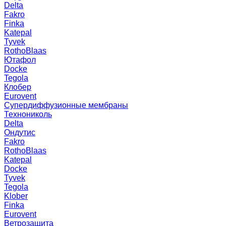
Delta
Fakro
Finka
Katepal
Tyvek
RothoBlaas
Ютафол
Docke
Tegola
Клобер
Eurovent
Супердиффузионные мембраны
Технониколь
Delta
Ондутис
Fakro
RothoBlaas
Katepal
Docke
Tyvek
Tegola
Klober
Finka
Eurovent
Ветрозащита