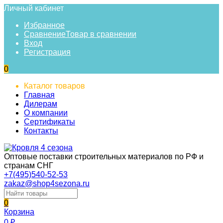
Личный кабинет
Избранное
Сравнение
Товар в сравнении
Вход
Регистрация
0
Каталог товаров
Главная
Дилерам
О компании
Сертификаты
Контакты
Оптовые поставки строительных материалов по РФ и
странам СНГ
+7(495)540-52-53
zakaz@shop4sezona.ru
0
Корзина
0
₽