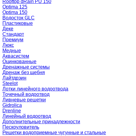
Rooftop dRain PU 150
Optima 125
Optima 150
Водосток GLC
Пластиковые
Деке
Стандарт
Премиум
Люкс
Медные
Аквасистем
Оцинкованные
Дренажные системы
Дренаж без щебня
Лайтдрэин
Steelot
Лотки линейного водоотвода
Точечный водоотвод
Ливневые решетки
Gidrolica
Drenline
Линейный водоотвод
Дополнительные принадлежности
Пескоуловитель
Решетки водоприемные чугунные и стальные