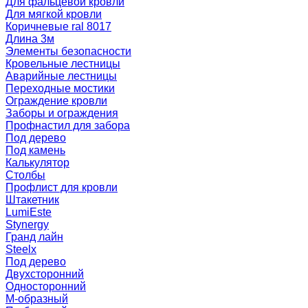
Для фальцевой кровли
Для мягкой кровли
Коричневые ral 8017
Длина 3м
Элементы безопасности
Кровельные лестницы
Аварийные лестницы
Переходные мостики
Ограждение кровли
Заборы и ограждения
Профнастил для забора
Под дерево
Под камень
Калькулятор
Столбы
Профлист для кровли
Штакетник
LumiEste
Stynergy
Гранд лайн
Steelx
Под дерево
Двухсторонний
Односторонний
М-образный