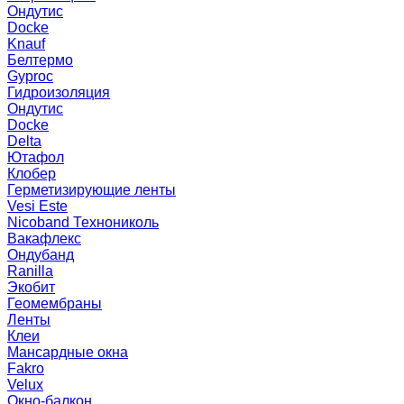
Ондутис
Docke
Knauf
Белтермо
Gyproc
Гидроизоляция
Ондутис
Docke
Delta
Ютафол
Клобер
Герметизирующие ленты
Vesi Este
Nicoband Технониколь
Вакафлекс
Ондубанд
Ranilla
Экобит
Геомембраны
Ленты
Клеи
Мансардные окна
Fakro
Velux
Окно-балкон