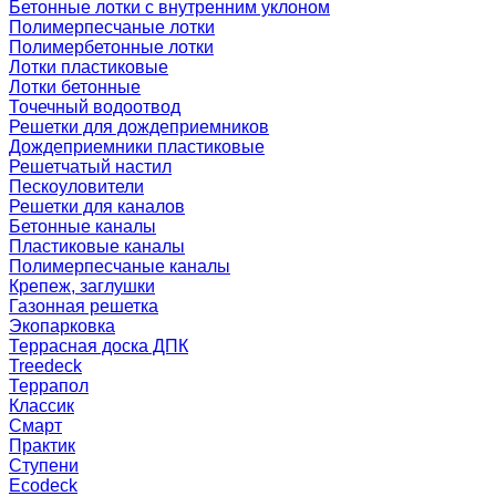
Бетонные лотки с внутренним уклоном
Полимерпесчаные лотки
Полимербетонные лотки
Лотки пластиковые
Лотки бетонные
Точечный водоотвод
Решетки для дождеприемников
Дождеприемники пластиковые
Решетчатый настил
Пескоуловители
Решетки для каналов
Бетонные каналы
Пластиковые каналы
Полимерпесчаные каналы
Крепеж, заглушки
Газонная решетка
Экопарковка
Террасная доска ДПК
Treedeck
Террапол
Классик
Смарт
Практик
Ступени
Ecodeck