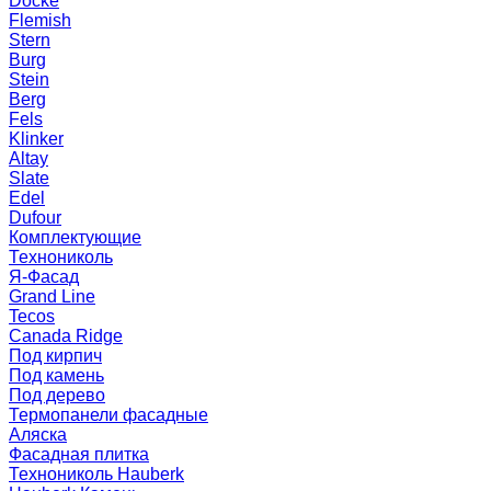
Docke
Flemish
Stern
Burg
Stein
Berg
Fels
Klinker
Altay
Slate
Edel
Dufour
Комплектующие
Технониколь
Я-Фасад
Grand Line
Tecos
Canada Ridge
Под кирпич
Под камень
Под дерево
Термопанели фасадные
Аляска
Фасадная плитка
Технониколь Hauberk