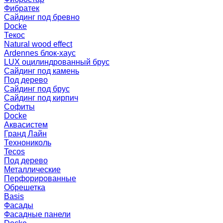
Фибратек
Сайдинг под бревно
Docke
Текос
Natural wood effect
Ardennes блок-хаус
LUX оцилиндрованный брус
Сайдинг под камень
Под дерево
Сайдинг под брус
Сайдинг под кирпич
Софиты
Docke
Аквасистем
Гранд Лайн
Технониколь
Tecos
Под дерево
Металлические
Перфорированные
Обрешетка
Basis
Фасады
Фасадные панели