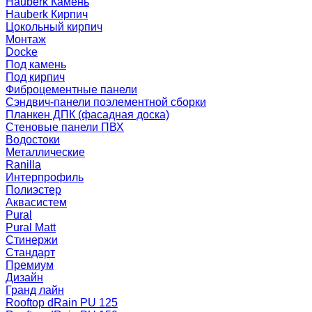
Hauberk Камень
Hauberk Кирпич
Цокольный кирпич
Монтаж
Docke
Под камень
Под кирпич
Фиброцементные панели
Сэндвич-панели поэлементной сборки
Планкен ДПК (фасадная доска)
Стеновые панели ПВХ
Водостоки
Металлические
Ranilla
Интерпрофиль
Полиэстер
Аквасистем
Pural
Pural Matt
Стинержи
Стандарт
Премиум
Дизайн
Гранд лайн
Rooftop dRain PU 125