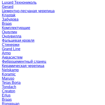
Luxard Технониколь
Gerard
Цементно-песчаная черепица
Kriastak
Забудова
Braas
Комплектующие
Ондулин
Ондувилла
Фальцевая кровля
Стинержи
Grand Line
Armo
Аквасистем
Фиброцементный сланец
Керамическая черепица
Nelskamp
Koramic
Maruso
Tejas Borja
Tondach
Creaton
Erlus
Braas
Rongguan