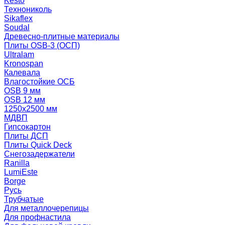
Kesto
Технониколь
Sikaflex
Soudal
Древесно-плитные материалы
Плиты OSB-3 (ОСП)
Ultralam
Kronospan
Калевала
Влагостойкие ОСБ
OSB 9 мм
OSB 12 мм
1250х2500 мм
МДВП
Гипсокартон
Плиты ДСП
Плиты Quick Deck
Снегозадержатели
Ranilla
LumiEste
Borge
Русь
Трубчатые
Для металлочерепицы
Для профнастила