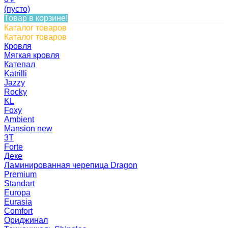
(пусто)
Товар в корзине!
Каталог товаров
Каталог товаров
Кровля
Мягкая кровля
Катепал
Katrilli
Jazzy
Rocky
KL
Foxy
Ambient
Mansion new
3Т
Forte
Деке
Ламинированная черепица Dragon
Premium
Standart
Europa
Eurasia
Comfort
Ориджинал