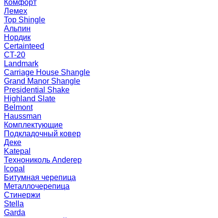
Комфорт
Лемех
Top Shingle
Альпин
Нордик
Certainteed
CT-20
Landmark
Carriage House Shangle
Grand Manor Shangle
Presidential Shake
Highland Slate
Belmont
Haussman
Комплектующие
Подкладочный ковер
Деке
Katepal
Технониколь Anderep
Icopal
Битумная черепица
Металлочерепица
Стинержи
Stella
Garda