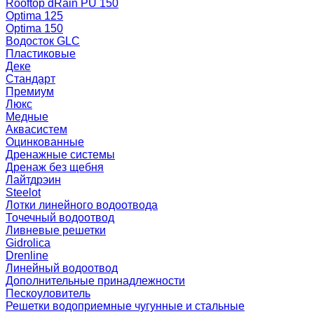
Rooftop dRain PU 150
Optima 125
Optima 150
Водосток GLC
Пластиковые
Деке
Стандарт
Премиум
Люкс
Медные
Аквасистем
Оцинкованные
Дренажные системы
Дренаж без щебня
Лайтдрэин
Steelot
Лотки линейного водоотвода
Точечный водоотвод
Ливневые решетки
Gidrolica
Drenline
Линейный водоотвод
Дополнительные принадлежности
Пескоуловитель
Решетки водоприемные чугунные и стальные