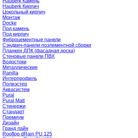
Hauberk Камень
Hauberk Кирпич
Цокольный кирпич
Монтаж
Docke
Под камень
Под кирпич
Фиброцементные панели
Сэндвич-панели поэлементной сборки
Планкен ДПК (фасадная доска)
Стеновые панели ПВХ
Водостоки
Металлические
Ranilla
Интерпрофиль
Полиэстер
Аквасистем
Pural
Pural Matt
Стинержи
Стандарт
Премиум
Дизайн
Гранд лайн
Rooftop dRain PU 125