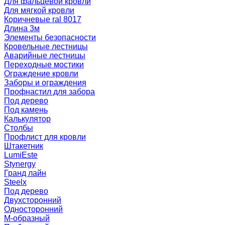
Для фальцевой кровли
Для мягкой кровли
Коричневые ral 8017
Длина 3м
Элементы безопасности
Кровельные лестницы
Аварийные лестницы
Переходные мостики
Ограждение кровли
Заборы и ограждения
Профнастил для забора
Под дерево
Под камень
Калькулятор
Столбы
Профлист для кровли
Штакетник
LumiEste
Stynergy
Гранд лайн
Steelx
Под дерево
Двухсторонний
Односторонний
М-образный