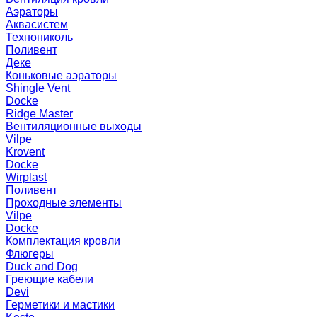
Аэраторы
Аквасистем
Технониколь
Поливент
Деке
Коньковые аэраторы
Shingle Vent
Docke
Ridge Master
Вентиляционные выходы
Vilpe
Krovent
Docke
Wirplast
Поливент
Проходные элементы
Vilpe
Docke
Комплектация кровли
Флюгеры
Duck and Dog
Греющие кабели
Devi
Герметики и мастики