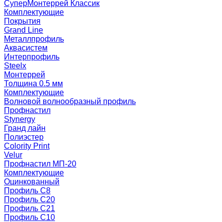
СуперМонтеррей Классик
Комплектующие
Покрытия
Grand Line
Металлпрофиль
Аквасистем
Интерпрофиль
Steelx
Монтеррей
Толщина 0.5 мм
Комплектующие
Волновой волнообразный профиль
Профнастил
Stynergy
Гранд лайн
Полиэстер
Colority Print
Velur
Профнастил МП-20
Комплектующие
Оцинкованный
Профиль С8
Профиль С20
Профиль С21
Профиль С10