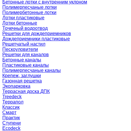
Бетонные лотки с внутренним уклоном
Полимерпесчаные лотки
Полимербетонные лотки
Лотки пластиковые
Лотки бетонные
Точечный водоотвод
Решетки для дождеприемников
Дождеприемники пластиковые
Решетчатый настил
Пескоуловители
Решетки для каналов
Бетонные каналы
Пластиковые каналы
Полимерпесчаные каналы
Крепеж, заглушки
Газонная решетка
Экопарковка
Террасная доска ДПК
Treedeck
Террапол
Классик
Смарт
Практик
Ступени
Ecodeck