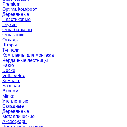
Premium
Optima Комфорт
Деревянные
Пластиковые
Глухие
Окна-балконы
Окна-люки
Оклады
Шторы
Туннели
Комплекты для монтажа
Чердачные лестницы
Fakro
Docke
Velta Velux
Компакт
Базовая
Эконом
Minka
Утепленные
Складные
Деревянные
Металлические
Аксессуары
Вентиляция кровли