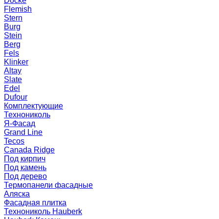
Docke
Flemish
Stern
Burg
Stein
Berg
Fels
Klinker
Altay
Slate
Edel
Dufour
Комплектующие
Технониколь
Я-Фасад
Grand Line
Tecos
Canada Ridge
Под кирпич
Под камень
Под дерево
Термопанели фасадные
Аляска
Фасадная плитка
Технониколь Hauberk