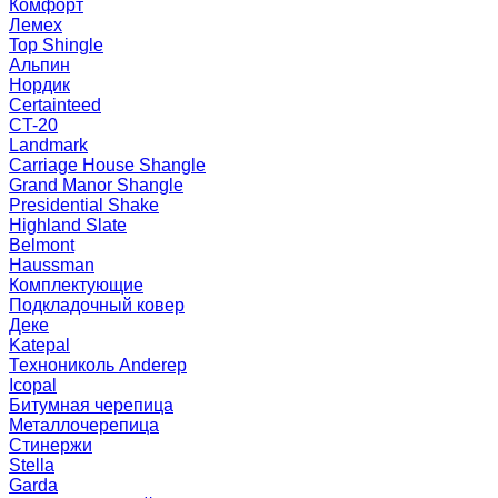
Комфорт
Лемех
Top Shingle
Альпин
Нордик
Certainteed
CT-20
Landmark
Carriage House Shangle
Grand Manor Shangle
Presidential Shake
Highland Slate
Belmont
Haussman
Комплектующие
Подкладочный ковер
Деке
Katepal
Технониколь Anderep
Icopal
Битумная черепица
Металлочерепица
Стинержи
Stella
Garda