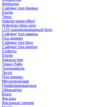
Фибратек
Сайдинг под бревно
Docke
Текос
Natural wood effect
Ardennes блок-хаус
LUX оцилиндрованный брус
Сайдинг под камень
Под дерево
Сайдинг под брус
Сайдинг под кирпич
Софиты
Docke
Аквасистем
Гранд Лайн
Технониколь
Tecos
Под дерево
Металлические
Перфорированные
Обрешетка
Basis
Фасады
Фасадные панели