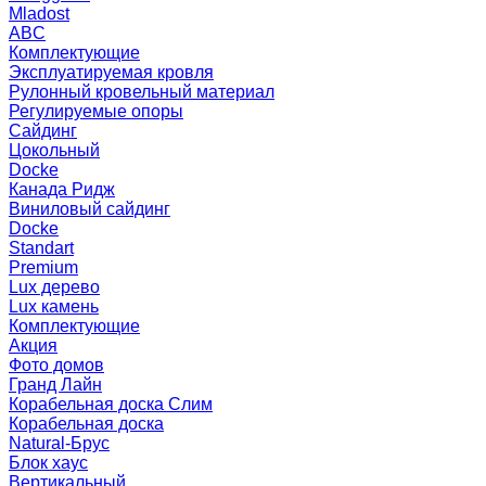
Mladost
ABC
Комплектующие
Эксплуатируемая кровля
Рулонный кровельный материал
Регулируемые опоры
Сайдинг
Цокольный
Docke
Канада Ридж
Виниловый сайдинг
Docke
Standart
Premium
Lux дерево
Lux камень
Комплектующие
Акция
Фото домов
Гранд Лайн
Корабельная доска Слим
Корабельная доска
Natural-Брус
Блок хаус
Вертикальный