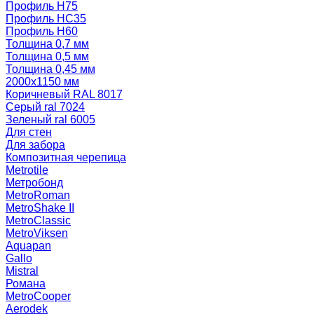
Профиль Н75
Профиль НС35
Профиль Н60
Толщина 0,7 мм
Толщина 0,5 мм
Толщина 0,45 мм
2000х1150 мм
Коричневый RAL 8017
Серый ral 7024
Зеленый ral 6005
Для стен
Для забора
Композитная черепица
Metrotile
Метробонд
MetroRoman
MetroShake II
MetroClassic
MetroViksen
Aquapan
Gallo
Mistral
Романа
MetroCooper
Aerodek