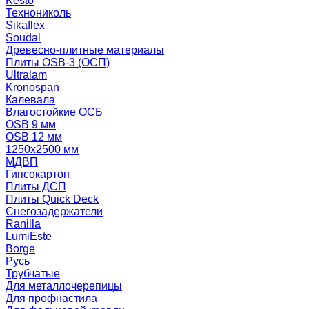
Kesto
Технониколь
Sikaflex
Soudal
Древесно-плитные материалы
Плиты OSB-3 (ОСП)
Ultralam
Kronospan
Калевала
Влагостойкие ОСБ
OSB 9 мм
OSB 12 мм
1250х2500 мм
МДВП
Гипсокартон
Плиты ДСП
Плиты Quick Deck
Снегозадержатели
Ranilla
LumiEste
Borge
Русь
Трубчатые
Для металлочерепицы
Для профнастила