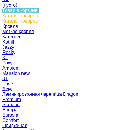
(пусто)
Товар в корзине!
Каталог товаров
Каталог товаров
Кровля
Мягкая кровля
Катепал
Katrilli
Jazzy
Rocky
KL
Foxy
Ambient
Mansion new
3Т
Forte
Деке
Ламинированная черепица Dragon
Premium
Standart
Europa
Eurasia
Comfort
Ориджинал