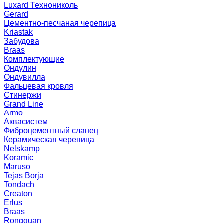
Luxard Технониколь
Gerard
Цементно-песчаная черепица
Kriastak
Забудова
Braas
Комплектующие
Ондулин
Ондувилла
Фальцевая кровля
Стинержи
Grand Line
Armo
Аквасистем
Фиброцементный сланец
Керамическая черепица
Nelskamp
Koramic
Maruso
Tejas Borja
Tondach
Creaton
Erlus
Braas
Rongguan