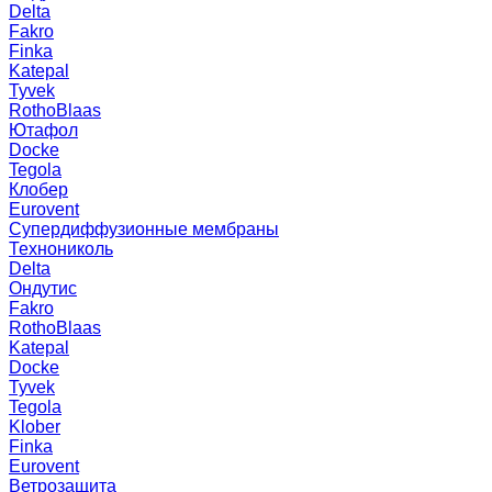
Delta
Fakro
Finka
Katepal
Tyvek
RothoBlaas
Ютафол
Docke
Tegola
Клобер
Eurovent
Супердиффузионные мембраны
Технониколь
Delta
Ондутис
Fakro
RothoBlaas
Katepal
Docke
Tyvek
Tegola
Klober
Finka
Eurovent
Ветрозащита