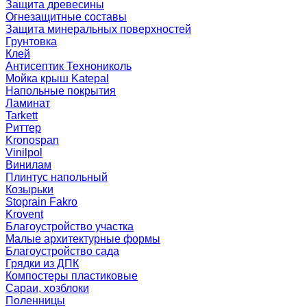
Защита древесины
Огнезащитные составы
Защита минеральных поверхностей
Грунтовка
Клей
Антисептик Технониколь
Мойка крыш Katepal
Напольные покрытия
Ламинат
Tarkett
Риттер
Kronospan
Vinilpol
Винилам
Плинтус напольный
Козырьки
Stoprain Fakro
Krovent
Благоустройство участка
Малые архитектурные формы
Благоустройство сада
Грядки из ДПК
Компостеры пластиковые
Сараи, хозблоки
Поленницы