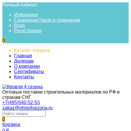
Личный кабинет
Избранное
Сравнение
Товар в сравнении
Вход
Регистрация
0
Каталог товаров
Главная
Дилерам
О компании
Сертификаты
Контакты
Оптовые поставки строительных материалов по РФ и
странам СНГ
+7(495)540-52-53
zakaz@shop4sezona.ru
0
Корзина
0
₽