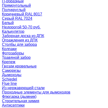
П-образный
Прямоугольный
Полукруглый
Коричневый RAL 8017
Серый RAL 7024
Белый
Недорогой 50-70 руб.
Калькулятор
Заборная доска из ДПК
Ограждения из ДПК
Столбы для забора
Колпаки
Фотозаборы
Травяной забор
Крепеж
Гвозди кровельные
Саморезы
Дымоходы
Schiedel
Flue line
Из нержавеющей стали
Проходные элементы для дымоходов
Флюгарка (дымник)
Строительная химия
Антисептики