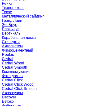
Рейка
Технониколь
Текос
Металлический сайдинг
Гранд Лайн
ЭкоБрус
Блок-хаус
Вертикаль
Корабельная доска
Стинержи
Аквасистем
Фиброцементный
Roofas
Cedral
Cedral Wood
Cedral Smooth
Комплектующие
Фото домов
Cedral Click
Cedral Click Wood
Cedral Click Smooth
Аксессуары
Decover
Бетэко
Фибростар