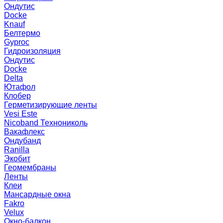
Ондутис
Docke
Knauf
Белтермо
Gyproc
Гидроизоляция
Ондутис
Docke
Delta
Ютафол
Клобер
Герметизирующие ленты
Vesi Este
Nicoband Технониколь
Вакафлекс
Ондубанд
Ranilla
Экобит
Геомембраны
Ленты
Клеи
Мансардные окна
Fakro
Velux
Окно-балкон