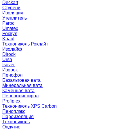
Deckart
Ступени
Изоляция
Утеплитель
Paroc
Umatex
Роквул
Knauf
Технониколь Роклайт
Изолайф
Dirock
Ursa
Isover
Изорок
Пенофол
Базальтовая вата
Минеральная вата
Каменная вата
Пенополистирол
Profiplex
Технониколь XPS Carbon
Пеноплэкс
Пароизоляция
Технониколь
Ондутис