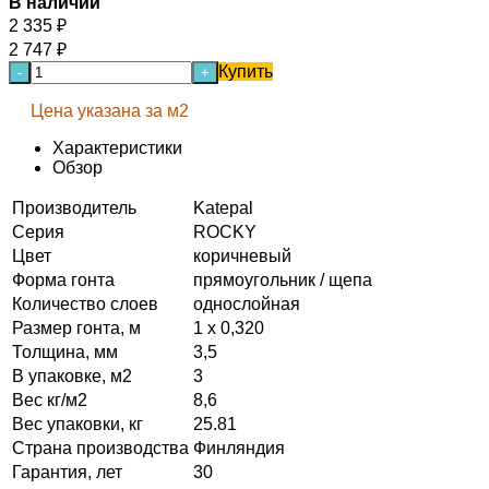
В наличии
2 335
₽
2 747
₽
Купить
-
+
Цена указана за м2
Характеристики
Обзор
Производитель
Katepal
Серия
ROCKY
Цвет
коричневый
Форма гонта
прямоугольник / щепа
Количество слоев
однослойная
Размер гонта, м
1 x 0,320
Толщина, мм
3,5
В упаковке, м2
3
Вес кг/м2
8,6
Вес упаковки, кг
25.81
Страна производства
Финляндия
Гарантия, лет
30