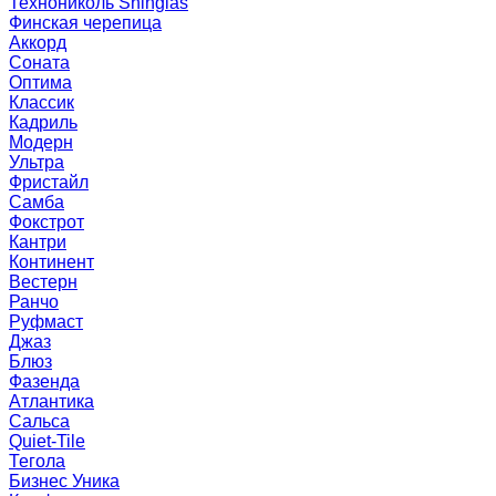
Технониколь Shinglas
Финская черепица
Аккорд
Соната
Оптима
Классик
Кадриль
Модерн
Ультра
Фристайл
Самба
Фокстрот
Кантри
Континент
Вестерн
Ранчо
Руфмаст
Джаз
Блюз
Фазенда
Атлантика
Сальса
Quiet-Tile
Тегола
Бизнес Уника