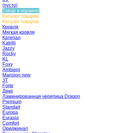
(пусто)
Товар в корзине!
Каталог товаров
Каталог товаров
Кровля
Мягкая кровля
Катепал
Katrilli
Jazzy
Rocky
KL
Foxy
Ambient
Mansion new
3Т
Forte
Деке
Ламинированная черепица Dragon
Premium
Standart
Europa
Eurasia
Comfort
Ориджинал