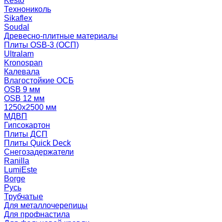
Kesto
Технониколь
Sikaflex
Soudal
Древесно-плитные материалы
Плиты OSB-3 (ОСП)
Ultralam
Kronospan
Калевала
Влагостойкие ОСБ
OSB 9 мм
OSB 12 мм
1250х2500 мм
МДВП
Гипсокартон
Плиты ДСП
Плиты Quick Deck
Снегозадержатели
Ranilla
LumiEste
Borge
Русь
Трубчатые
Для металлочерепицы
Для профнастила