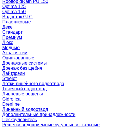
Rooftop dRain PU 150
Optima 125
Optima 150
Водосток GLC
Пластиковые
Деке
Стандарт
Премиум
Люкс
Медные
Аквасистем
Оцинкованные
Дренажные системы
Дренаж без щебня
Лайтдрэин
Steelot
Лотки линейного водоотвода
Точечный водоотвод
Ливневые решетки
Gidrolica
Drenline
Линейный водоотвод
Дополнительные принадлежности
Пескоуловитель
Решетки водоприемные чугунные и стальные