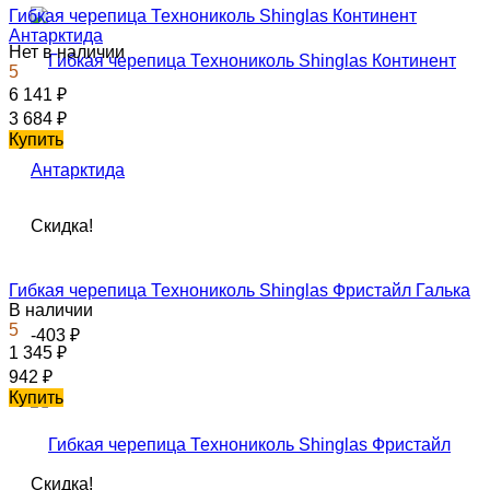
Гибкая черепица Технониколь Shinglas Континент
Антарктида
Нет в наличии
5
6 141
₽
3 684
₽
Купить
Скидка!
Гибкая черепица Технониколь Shinglas Фристайл Галька
В наличии
5
-403
₽
1 345
₽
942
₽
Купить
Скидка!