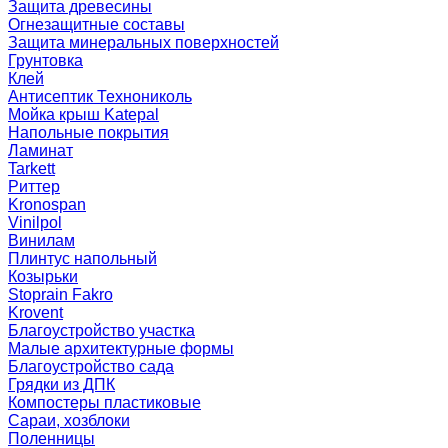
Защита древесины
Огнезащитные составы
Защита минеральных поверхностей
Грунтовка
Клей
Антисептик Технониколь
Мойка крыш Katepal
Напольные покрытия
Ламинат
Tarkett
Риттер
Kronospan
Vinilpol
Винилам
Плинтус напольный
Козырьки
Stoprain Fakro
Krovent
Благоустройство участка
Малые архитектурные формы
Благоустройство сада
Грядки из ДПК
Компостеры пластиковые
Сараи, хозблоки
Поленницы