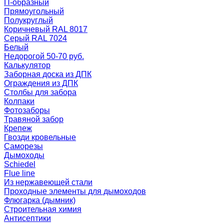
П-образный
Прямоугольный
Полукруглый
Коричневый RAL 8017
Серый RAL 7024
Белый
Недорогой 50-70 руб.
Калькулятор
Заборная доска из ДПК
Ограждения из ДПК
Столбы для забора
Колпаки
Фотозаборы
Травяной забор
Крепеж
Гвозди кровельные
Саморезы
Дымоходы
Schiedel
Flue line
Из нержавеющей стали
Проходные элементы для дымоходов
Флюгарка (дымник)
Строительная химия
Антисептики