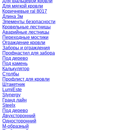
Для фальцевой кровли
Для мягкой кровли
Коричневые ral 8017
Длина 3м
Элементы безопасности
Кровельные лестницы
Аварийные лестницы
Переходные мостики
Ограждение кровли
Заборы и ограждения
Профнастил для забора
Под дерево
Под камень
Калькулятор
Столбы
Профлист для кровли
Штакетник
LumiEste
Stynergy
Гранд лайн
Steelx
Под дерево
Двухсторонний
Односторонний
М-образный