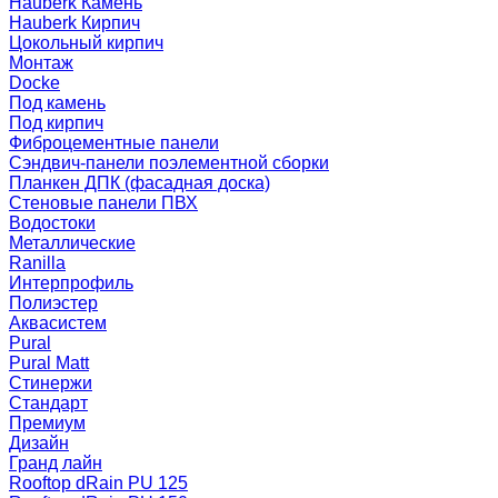
Hauberk Камень
Hauberk Кирпич
Цокольный кирпич
Монтаж
Docke
Под камень
Под кирпич
Фиброцементные панели
Сэндвич-панели поэлементной сборки
Планкен ДПК (фасадная доска)
Стеновые панели ПВХ
Водостоки
Металлические
Ranilla
Интерпрофиль
Полиэстер
Аквасистем
Pural
Pural Matt
Стинержи
Стандарт
Премиум
Дизайн
Гранд лайн
Rooftop dRain PU 125