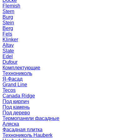
Docke
Flemish
Stern
Burg
Stein
Berg
Fels
Klinker
Altay
Slate
Edel
Dufour
Комплектующие
Технониколь
Я-Фасад
Grand Line
Tecos
Canada Ridge
Под кирпич
Под камень
Под дерево
Термопанели фасадные
Аляска
Фасадная плитка
Технониколь Hauberk