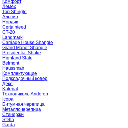
Комфорт
Лемех
Top Shingle
Альпин
Нордик
Certainteed
CT-20
Landmark
Carriage House Shangle
Grand Manor Shangle
Presidential Shake
Highland Slate
Belmont
Haussman
Комплектующие
Подкладочный ковер
Деке
Katepal
Технониколь Anderep
Icopal
Битумная черепица
Металлочерепица
Стинержи
Stella
Garda