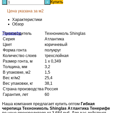
Купить
-
+
Цена указана за м2
Характеристики
Обзор
Производитель
Технониколь Shinglas
Серия
Атлантика
Цвет
коричневый
Форма гонта
полукруг
Количество слоев
трехслойная
Размер гонта, м
1 x 0,349
Толщина, мм
3,2
В упаковке, м2
1,5
Вес кг/м2
25,4
Вес упаковки, кг
38,1
Страна производства
Россия
Гарантия, лет
60
Наша компания предлагает купить оптом
Гибкая
черепица Технониколь Shinglas Атлантика Тенерифе
по цене производителя от 3 684 руб. Для вас действует