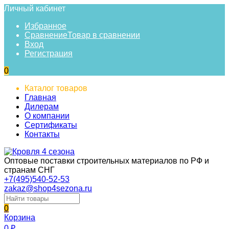
Личный кабинет
Избранное
Сравнение
Товар в сравнении
Вход
Регистрация
0
Каталог товаров
Главная
Дилерам
О компании
Сертификаты
Контакты
Оптовые поставки строительных материалов по РФ и
странам СНГ
+7(495)540-52-53
zakaz@shop4sezona.ru
0
Корзина
0
₽