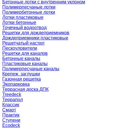
Бетонные лотки с внутренним уклоном
Полимерпесчаные лотки
Полимербетонные лотки
Лотки пластиковые
Лотки бетонные
Точечный водоотвод
Решетки для дождеприемников
Дождеприемники пластиковые
Решетчатый настил
Пескоуловители
Решетки для каналов
Бетонные каналы
Пластиковые каналы
Полимерпесчаные каналы
Крепеж, заглушки
Газонная решетка
Экопарковка
Террасная доска ДПК
Treedeck
Террапол
Классик
Смарт
Практик
Ступени
Ecodeck