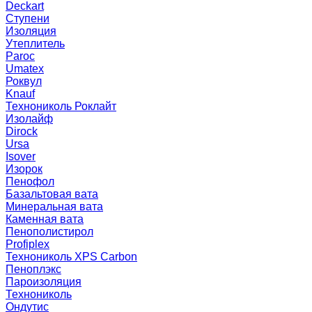
Deckart
Ступени
Изоляция
Утеплитель
Paroc
Umatex
Роквул
Knauf
Технониколь Роклайт
Изолайф
Dirock
Ursa
Isover
Изорок
Пенофол
Базальтовая вата
Минеральная вата
Каменная вата
Пенополистирол
Profiplex
Технониколь XPS Carbon
Пеноплэкс
Пароизоляция
Технониколь
Ондутис