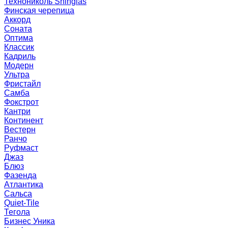
Технониколь Shinglas
Финская черепица
Аккорд
Соната
Оптима
Классик
Кадриль
Модерн
Ультра
Фристайл
Самба
Фокстрот
Кантри
Континент
Вестерн
Ранчо
Руфмаст
Джаз
Блюз
Фазенда
Атлантика
Сальса
Quiet-Tile
Тегола
Бизнес Уника