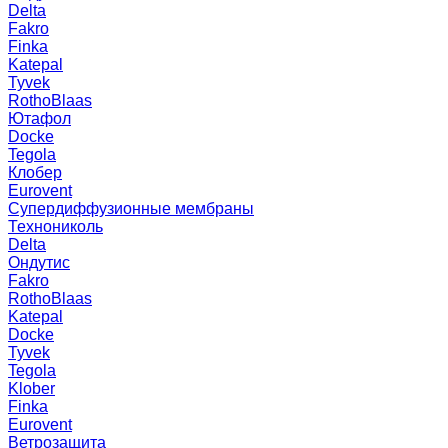
Delta
Fakro
Finka
Katepal
Tyvek
RothoBlaas
Ютафол
Docke
Tegola
Клобер
Eurovent
Супердиффузионные мембраны
Технониколь
Delta
Ондутис
Fakro
RothoBlaas
Katepal
Docke
Tyvek
Tegola
Klober
Finka
Eurovent
Ветрозащита