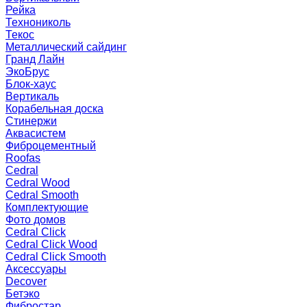
Рейка
Технониколь
Текос
Металлический сайдинг
Гранд Лайн
ЭкоБрус
Блок-хаус
Вертикаль
Корабельная доска
Стинержи
Аквасистем
Фиброцементный
Roofas
Cedral
Cedral Wood
Cedral Smooth
Комплектующие
Фото домов
Cedral Click
Cedral Click Wood
Cedral Click Smooth
Аксессуары
Decover
Бетэко
Фибростар