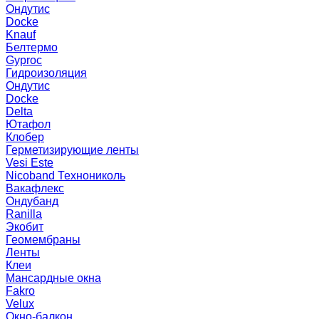
Ондутис
Docke
Knauf
Белтермо
Gyproc
Гидроизоляция
Ондутис
Docke
Delta
Ютафол
Клобер
Герметизирующие ленты
Vesi Este
Nicoband Технониколь
Вакафлекс
Ондубанд
Ranilla
Экобит
Геомембраны
Ленты
Клеи
Мансардные окна
Fakro
Velux
Окно-балкон