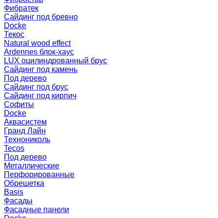
Фибратек
Сайдинг под бревно
Docke
Текос
Natural wood effect
Ardennes блок-хаус
LUX оцилиндрованный брус
Сайдинг под камень
Под дерево
Сайдинг под брус
Сайдинг под кирпич
Софиты
Docke
Аквасистем
Гранд Лайн
Технониколь
Tecos
Под дерево
Металлические
Перфорированные
Обрешетка
Basis
Фасады
Фасадные панели