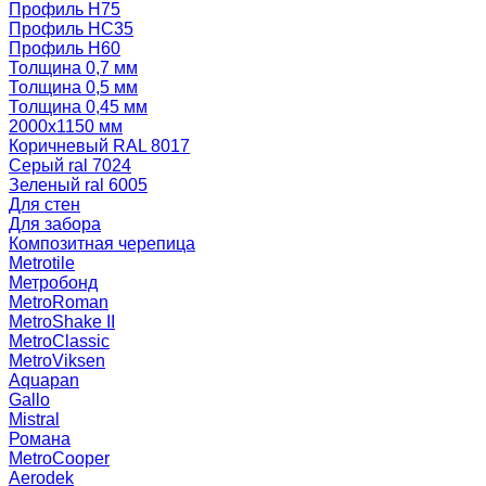
Профиль Н75
Профиль НС35
Профиль Н60
Толщина 0,7 мм
Толщина 0,5 мм
Толщина 0,45 мм
2000х1150 мм
Коричневый RAL 8017
Серый ral 7024
Зеленый ral 6005
Для стен
Для забора
Композитная черепица
Metrotile
Метробонд
MetroRoman
MetroShake II
MetroClassic
MetroViksen
Aquapan
Gallo
Mistral
Романа
MetroCooper
Aerodek