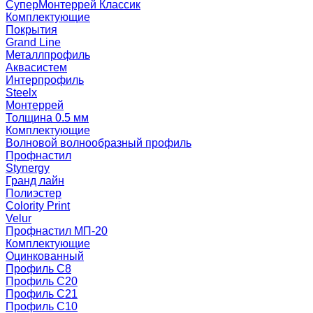
СуперМонтеррей Классик
Комплектующие
Покрытия
Grand Line
Металлпрофиль
Аквасистем
Интерпрофиль
Steelx
Монтеррей
Толщина 0.5 мм
Комплектующие
Волновой волнообразный профиль
Профнастил
Stynergy
Гранд лайн
Полиэстер
Colority Print
Velur
Профнастил МП-20
Комплектующие
Оцинкованный
Профиль С8
Профиль С20
Профиль С21
Профиль С10