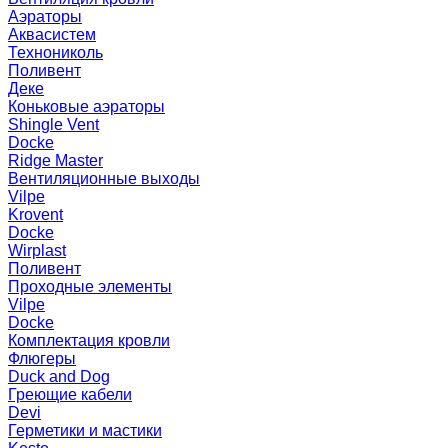
Аэраторы
Аквасистем
Технониколь
Поливент
Деке
Коньковые аэраторы
Shingle Vent
Docke
Ridge Master
Вентиляционные выходы
Vilpe
Krovent
Docke
Wirplast
Поливент
Проходные элементы
Vilpe
Docke
Комплектация кровли
Флюгеры
Duck and Dog
Греющие кабели
Devi
Герметики и мастики