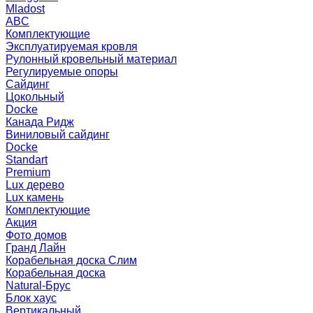
Mladost
ABC
Комплектующие
Эксплуатируемая кровля
Рулонный кровельный материал
Регулируемые опоры
Сайдинг
Цокольный
Docke
Канада Ридж
Виниловый сайдинг
Docke
Standart
Premium
Lux дерево
Lux камень
Комплектующие
Акция
Фото домов
Гранд Лайн
Корабельная доска Слим
Корабельная доска
Natural-Брус
Блок хаус
Вертикальный