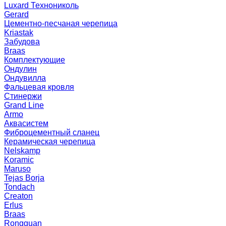
Luxard Технониколь
Gerard
Цементно-песчаная черепица
Kriastak
Забудова
Braas
Комплектующие
Ондулин
Ондувилла
Фальцевая кровля
Стинержи
Grand Line
Armo
Аквасистем
Фиброцементный сланец
Керамическая черепица
Nelskamp
Koramic
Maruso
Tejas Borja
Tondach
Creaton
Erlus
Braas
Rongguan