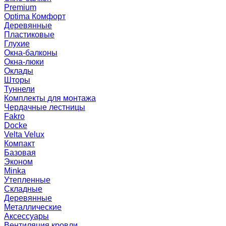
Premium
Optima Комфорт
Деревянные
Пластиковые
Глухие
Окна-балконы
Окна-люки
Оклады
Шторы
Туннели
Комплекты для монтажа
Чердачные лестницы
Fakro
Docke
Velta Velux
Компакт
Базовая
Эконом
Minka
Утепленные
Складные
Деревянные
Металлические
Аксессуары
Вентиляция кровли