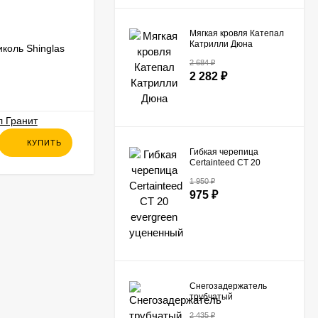
Мягкая кровля Катепал
Катрилли Дюна
коль Shinglas
Гибкая черепица Технониколь Shinglas
Фристайл Шельф
2 684
₽
2 282
₽
В НАЛИЧИИ
1 345
₽
КУПИТЬ
КУПИТЬ
942
₽
Гибкая черепица
Certainteed СТ 20
evergreen уцененный
1 950
₽
975
₽
Снегозадержатель
трубчатый
универсальный
2 435
₽