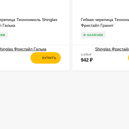
ерепица Технониколь Shinglas
Гибкая черепица Технони
л Галька
Фристайл Гранит
ЧИИ
В НАЛИЧИИ
1 345
₽
КУПИТЬ
942
₽