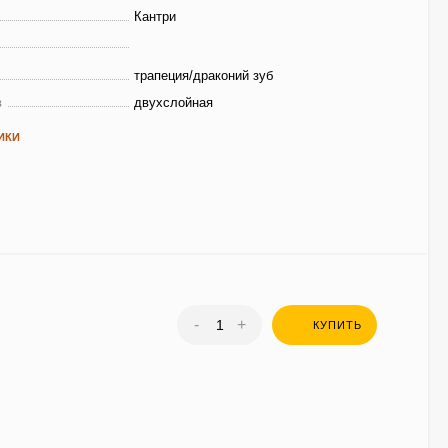
Кантри
трапеция/драконий зуб
в
двухслойная
ИКИ
-
+
КУПИТЬ