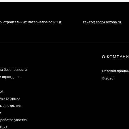
ки строительных материалов по РФ и
zakaz@shop4sezona.ru
О КОМПАН
ы безопасности
Оптовая продаж
и ограждения
© 2026
ды
льная химия
ые покрытия
и
ройство участка
ация