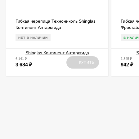
Гибкая черепица Технониколь Shinglas
Гибкая ч
Континент Антарктида
Фристай
НЕТ В НАЛИЧИИ
В НАЛИ
6 141
₽
1 345
₽
КУПИТЬ
3 684
₽
942
₽