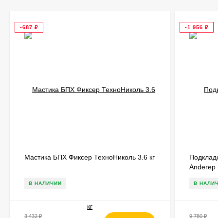
-687
₽
-1 956
₽
Мастика БПХ Фиксер ТехноНиколь 3.6 кг
Подклад
Anderep 
В НАЛИЧИИ
В НАЛИ
3 432
₽
9 780
₽