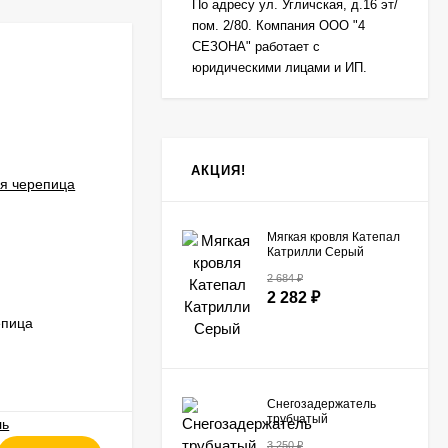
По адресу ул. Угличская, д.16 эт/
пом. 2/80. Компания ООО "4
СЕЗОНА" работает с
юридическими лицами и ИП.
АКЦИЯ!
Мягкая кровля Катепал
Катрилли Серый
2 684
₽
2 282
₽
епица
Ендовный ковер Технониколь
В НАЛИЧИИ
Снегозадержатель
трубчатый
универсальный
3 250
₽