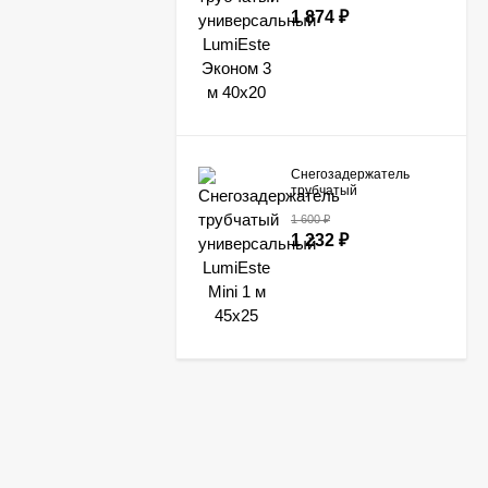
LumiEste Эконом 3 м
1 874
₽
40х20
Снегозадержатель
трубчатый
универсальный
1 600
₽
LumiEste Mini 1 м 45х25
1 232
₽