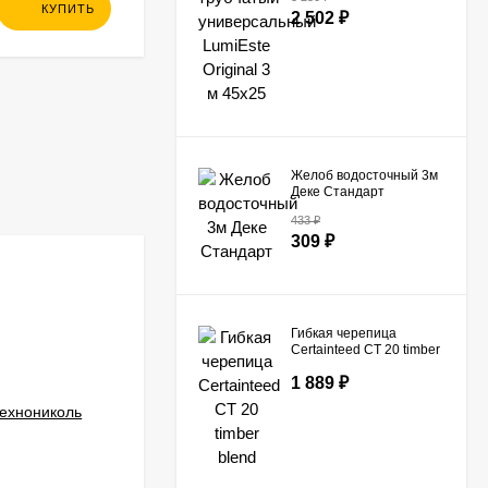
LumiEste Original 3 м
13 273
₽
КУПИТЬ
КУПИТЬ
2 502
₽
45х25
Желоб водосточный 3м
Деке Стандарт
433
₽
309
₽
СКИДКА!
-403
₽
Гибкая черепица
Certainteed СТ 20 timber
blend
1 889
₽