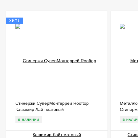
ХИТ!
Стинержи СуперМонтеррей Rooftop
Металло
Кашемир Лайт матовый
Стинерж
матовый
В НАЛИЧИИ
В НАЛИ