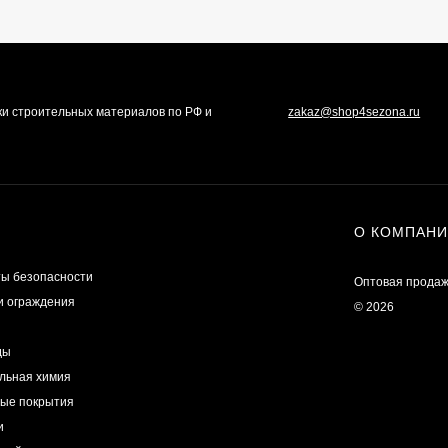
ки строительных материалов по РФ и
zakaz@shop4sezona.ru
О КОМПАН
ы безопасности
Оптовая продаж
и ограждения
© 2026
ды
льная химия
ые покрытия
и