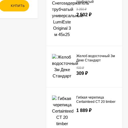
трубчатый
571
₽
универсальный
КУПИТЬ
КУПИТЬ
531
₽
3 250
₽
LumiEste Original 3 м
2 502
₽
45х25
Желоб водосточный 3м
Деке Стандарт
433
₽
309
₽
Гибкая черепица
Certainteed СТ 20 timber
blend
1 889
₽