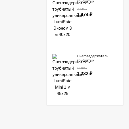
трубчатый
универсальный
2 435
₽
LumiEste Эконом 3 м
1 874
₽
40х20
Снегозадержатель
трубчатый
универсальный
1 600
₽
LumiEste Mini 1 м 45х25
1 232
₽