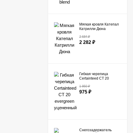
Мягкая кровля Катепал
Катрилли Дюна
2 684
₽
2 282
₽
Гибкая черепица
Certainteed СТ 20
evergreen уцененный
1 950
₽
975
₽
Снегозадержатель