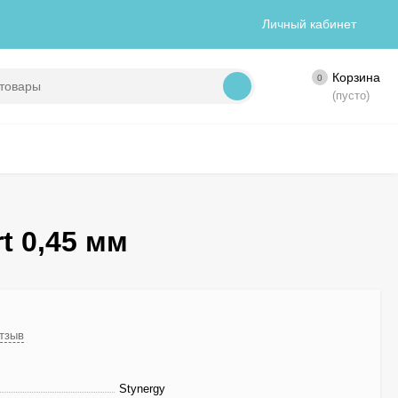
Личный кабинет
Корзина
0
(пусто)
t 0,45 мм
отзыв
Stynergy