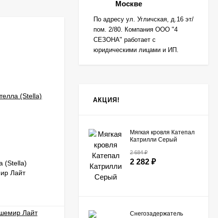
Москве
По адресу ул. Угличская, д.16 эт/
пом. 2/80. Компания ООО "4
-40
₽
СЕЗОНА" работает с
юридическими лицами и ИП.
АКЦИЯ!
Мягкая кровля Катепал
Катрилли Серый
2 684
₽
2 282
₽
(Stella)
Профнастил ST15 Стинержи 0,5 мм
ир Лайт
оцинкованный
В НАЛИЧИИ
Снегозадержатель