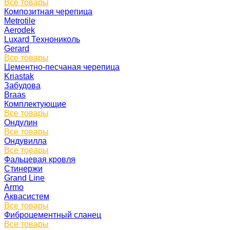
Все товары
Композитная черепица
Metrotile
Aerodek
Luxard Технониколь
Gerard
Все товары
Цементно-песчаная черепица
Kriastak
Забудова
Braas
Комплектующие
Все товары
Ондулин
Все товары
Ондувилла
Все товары
Фальцевая кровля
Стинержи
Grand Line
Armo
Аквасистем
Все товары
Фиброцементный сланец
Все товары