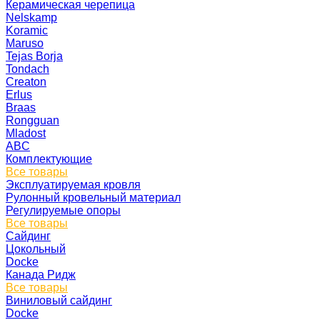
Керамическая черепица
Nelskamp
Koramic
Maruso
Tejas Borja
Tondach
Creaton
Erlus
Braas
Rongguan
Mladost
ABC
Комплектующие
Все товары
Эксплуатируемая кровля
Рулонный кровельный материал
Регулируемые опоры
Все товары
Сайдинг
Цокольный
Docke
Канада Ридж
Все товары
Виниловый сайдинг
Docke