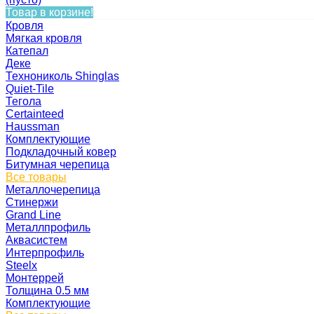
Товар в корзине!
Кровля
Мягкая кровля
Катепал
Деке
Технониколь Shinglas
Quiet-Tile
Тегола
Certainteed
Haussman
Комплектующие
Подкладочный ковер
Битумная черепица
Все товары
Металлочерепица
Стинержи
Grand Line
Металлпрофиль
Аквасистем
Интерпрофиль
Steelx
Монтеррей
Толщина 0.5 мм
Комплектующие