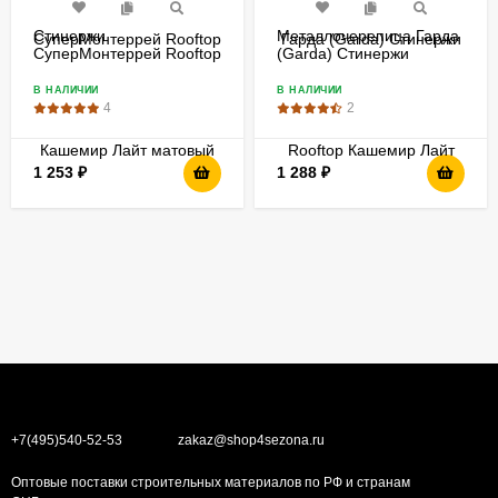
Стинержи
Металлочерепица Гарда
СуперМонтеррей Rooftop
(Garda) Стинержи
Кашемир Лайт матовый
Rooftop Кашемир Лайт
матовый
В НАЛИЧИИ
В НАЛИЧИИ
4
2
1 253
₽
1 288
₽
+7(495)540-52-53
zakaz@shop4sezona.ru
Оптовые поставки строительных материалов по РФ и странам