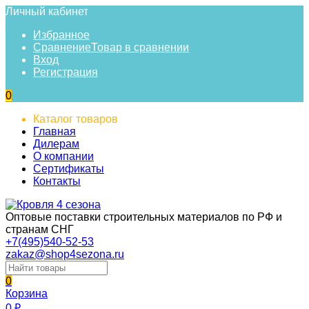
Личный кабинет
Избранное
Сравнение
Товар в сравнении
Вход
Регистрация
0
Каталог товаров
Главная
Дилерам
О компании
Сертификаты
Контакты
Оптовые поставки строительных материалов по РФ и
странам СНГ
+7(495)540-52-53
zakaz@shop4sezona.ru
0
Корзина
0
₽