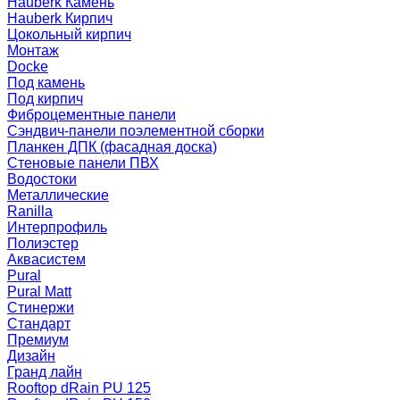
Hauberk Камень
Hauberk Кирпич
Цокольный кирпич
Монтаж
Docke
Под камень
Под кирпич
Фиброцементные панели
Сэндвич-панели поэлементной сборки
Планкен ДПК (фасадная доска)
Стеновые панели ПВХ
Водостоки
Металлические
Ranilla
Интерпрофиль
Полиэстер
Аквасистем
Pural
Pural Matt
Стинержи
Стандарт
Премиум
Дизайн
Гранд лайн
Rooftop dRain PU 125