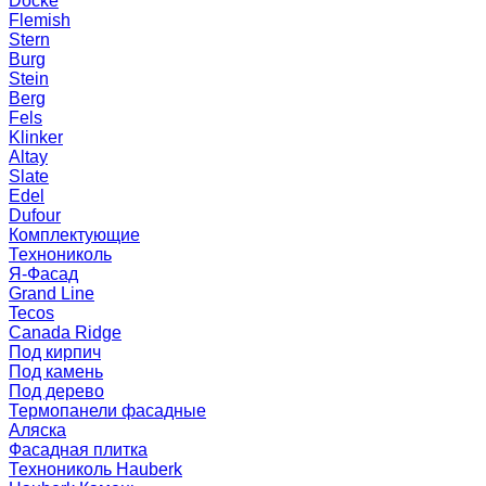
Docke
Flemish
Stern
Burg
Stein
Berg
Fels
Klinker
Altay
Slate
Edel
Dufour
Комплектующие
Технониколь
Я-Фасад
Grand Line
Tecos
Canada Ridge
Под кирпич
Под камень
Под дерево
Термопанели фасадные
Аляска
Фасадная плитка
Технониколь Hauberk