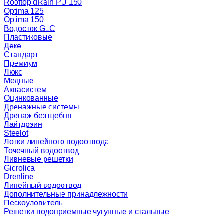
Rooftop dRain PU 150
Optima 125
Optima 150
Водосток GLC
Пластиковые
Деке
Стандарт
Премиум
Люкс
Медные
Аквасистем
Оцинкованные
Дренажные системы
Дренаж без щебня
Лайтдрэин
Steelot
Лотки линейного водоотвода
Точечный водоотвод
Ливневые решетки
Gidrolica
Drenline
Линейный водоотвод
Дополнительные принадлежности
Пескоуловитель
Решетки водоприемные чугунные и стальные