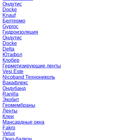
Ондутис
Docke
Knauf
Белтермо
Gyproc
Гидроизоляция
Ондутис
Docke
Delta
Ютафол
Клобер
Герметизирующие ленты
Vesi Este
Nicoband Технониколь
Вакафлекс
Ондубанд
Ranilla
Экобит
Геомембраны
Ленты
Клеи
Мансардные окна
Fakro
Velux
Окно-балкон