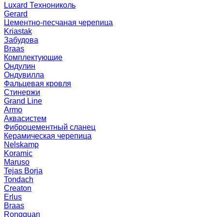
Luxard Технониколь
Gerard
Цементно-песчаная черепица
Kriastak
Забудова
Braas
Комплектующие
Ондулин
Ондувилла
Фальцевая кровля
Стинержи
Grand Line
Armo
Аквасистем
Фиброцементный сланец
Керамическая черепица
Nelskamp
Koramic
Maruso
Tejas Borja
Tondach
Creaton
Erlus
Braas
Rongguan