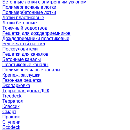
Бетонные лотки с внутренним уклоном
Полимерпесчаные лотки
Полимербетонные лотки
Лотки пластиковые
Лотки бетонные
Точечный водоотвод
Решетки для дождеприемников
Дождеприемники пластиковые
Решетчатый настил
Пескоуловители
Решетки для каналов
Бетонные каналы
Пластиковые каналы
Полимерпесчаные каналы
Крепеж, заглушки
Газонная решетка
Экопарковка
Террасная доска ДПК
Treedeck
Террапол
Классик
Смарт
Практик
Ступени
Ecodeck