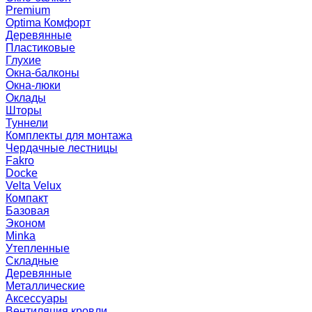
Premium
Optima Комфорт
Деревянные
Пластиковые
Глухие
Окна-балконы
Окна-люки
Оклады
Шторы
Туннели
Комплекты для монтажа
Чердачные лестницы
Fakro
Docke
Velta Velux
Компакт
Базовая
Эконом
Minka
Утепленные
Складные
Деревянные
Металлические
Аксессуары
Вентиляция кровли