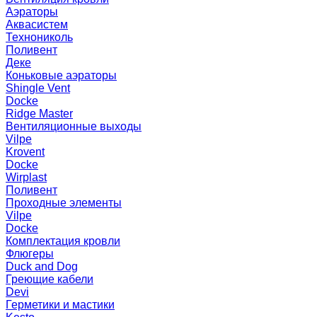
Аэраторы
Аквасистем
Технониколь
Поливент
Деке
Коньковые аэраторы
Shingle Vent
Docke
Ridge Master
Вентиляционные выходы
Vilpe
Krovent
Docke
Wirplast
Поливент
Проходные элементы
Vilpe
Docke
Комплектация кровли
Флюгеры
Duck and Dog
Греющие кабели
Devi
Герметики и мастики