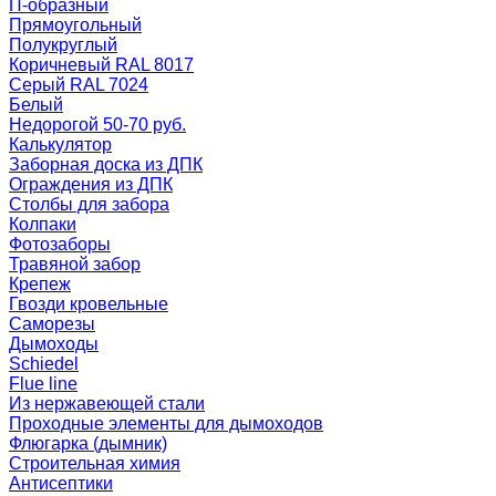
П-образный
Прямоугольный
Полукруглый
Коричневый RAL 8017
Серый RAL 7024
Белый
Недорогой 50-70 руб.
Калькулятор
Заборная доска из ДПК
Ограждения из ДПК
Столбы для забора
Колпаки
Фотозаборы
Травяной забор
Крепеж
Гвозди кровельные
Саморезы
Дымоходы
Schiedel
Flue line
Из нержавеющей стали
Проходные элементы для дымоходов
Флюгарка (дымник)
Строительная химия
Антисептики