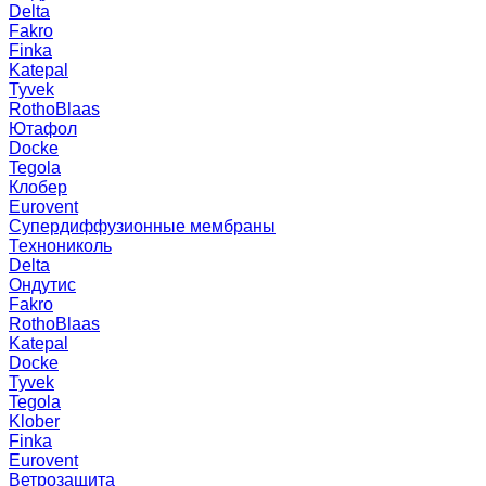
Delta
Fakro
Finka
Katepal
Tyvek
RothoBlaas
Ютафол
Docke
Tegola
Клобер
Eurovent
Супердиффузионные мембраны
Технониколь
Delta
Ондутис
Fakro
RothoBlaas
Katepal
Docke
Tyvek
Tegola
Klober
Finka
Eurovent
Ветрозащита