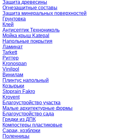
Защита древесины
Огнезащитные составы
Защита минеральных поверхностей
Грунтовка
Клей
Антисептик Технониколь
Мойка крыш Katepal
Напольные покрытия
Ламинат
Tarkett
Риттер
Kronospan
Vinilpol
Винилам
Плинтус напольный
Козырьки
Stoprain Fakro
Krovent
Благоустройство участка
Малые архитектурные формы
Благоустройство сада
Грядки из ДПК
Компостеры пластиковые
Сараи, хозблоки
Поленницы