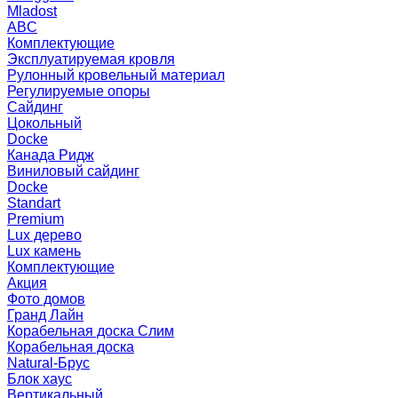
Mladost
ABC
Комплектующие
Эксплуатируемая кровля
Рулонный кровельный материал
Регулируемые опоры
Сайдинг
Цокольный
Docke
Канада Ридж
Виниловый сайдинг
Docke
Standart
Premium
Lux дерево
Lux камень
Комплектующие
Акция
Фото домов
Гранд Лайн
Корабельная доска Слим
Корабельная доска
Natural-Брус
Блок хаус
Вертикальный