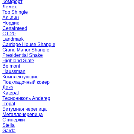
Комфорт
Лемех
Top Shingle
Альпин
Нордик
Certainteed
CT-20
Landmark
Carriage House Shangle
Grand Manor Shangle
Presidential Shake
Highland Slate
Belmont
Haussman
Комплектующие
Подкладочный ковер
Деке
Katepal
Технониколь Anderep
Icopal
Битумная черепица
Металлочерепица
Стинержи
Stella
Garda