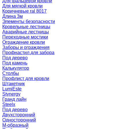
Для фальцевой кровли
Для мягкой кровли
Коричневые ral 8017
Длина 3м
Элементы безопасности
Кровельные лестницы
Аварийные лестницы
Переходные мостики
Ограждение кровли
Заборы и ограждения
Профнастил для забора
Под дерево
Под камень
Калькулятор
Столбы
Профлист для кровли
Штакетник
LumiEste
Stynergy
Гранд лайн
Steelx
Под дерево
Двухсторонний
Односторонний
М-образный