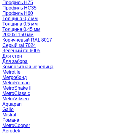
Профиль Н75
Профиль НС35
Профиль Н60
Толщина 0,7 мм
Толщина 0,5 мм
Толщина 0,45 мм
2000х1150 мм
Коричневый RAL 8017
Серый ral 7024
Зеленый ral 6005
Для стен
Для забора
Композитная черепица
Metrotile
Метробонд
MetroRoman
MetroShake II
MetroClassic
MetroViksen
Aquapan
Gallo
Mistral
Романа
MetroCooper
Aerodek