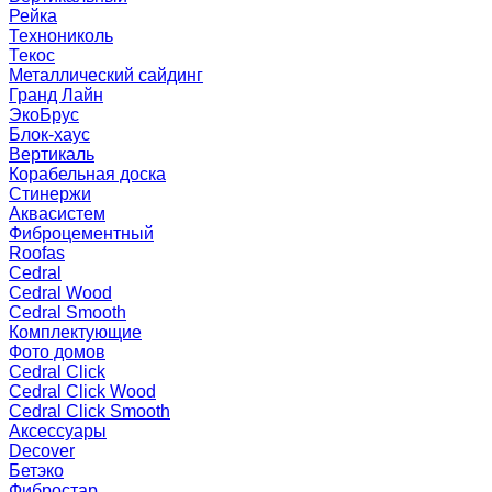
Рейка
Технониколь
Текос
Металлический сайдинг
Гранд Лайн
ЭкоБрус
Блок-хаус
Вертикаль
Корабельная доска
Стинержи
Аквасистем
Фиброцементный
Roofas
Cedral
Cedral Wood
Cedral Smooth
Комплектующие
Фото домов
Cedral Click
Cedral Click Wood
Cedral Click Smooth
Аксессуары
Decover
Бетэко
Фибростар