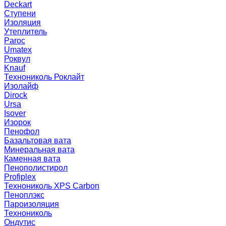
Deckart
Ступени
Изоляция
Утеплитель
Paroc
Umatex
Роквул
Knauf
Технониколь Роклайт
Изолайф
Dirock
Ursa
Isover
Изорок
Пенофол
Базальтовая вата
Минеральная вата
Каменная вата
Пенополистирол
Profiplex
Технониколь XPS Carbon
Пеноплэкс
Пароизоляция
Технониколь
Ондутис