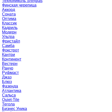
Технониколь Shinglas
Финская черепица
Аккорд
Соната
Оптима
Классик
Кадриль
Модерн
Ультра
Фристайл
Самба
Фокстрот
Кантри
Континент
Вестерн
Ранчо
Руфмаст
Джаз
Блюз
Фазенда
Атлантика
Сальса
Quiet-Tile
Тегола
Бизнес Уника