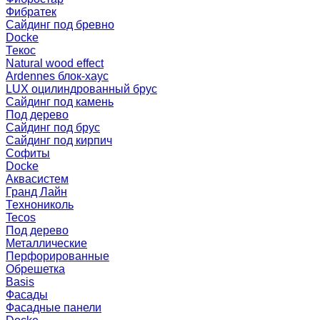
Фибратек
Сайдинг под бревно
Docke
Текос
Natural wood effect
Ardennes блок-хаус
LUX оцилиндрованный брус
Сайдинг под камень
Под дерево
Сайдинг под брус
Сайдинг под кирпич
Софиты
Docke
Аквасистем
Гранд Лайн
Технониколь
Tecos
Под дерево
Металлические
Перфорированные
Обрешетка
Basis
Фасады
Фасадные панели