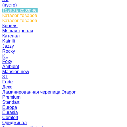
(пусто)
Товар в корзине!
Каталог товаров
Каталог товаров
Кровля
Мягкая кровля
Катепал
Katrilli
Jazzy
Rocky
KL
Foxy
Ambient
Mansion new
3Т
Forte
Деке
Ламинированная черепица Dragon
Premium
Standart
Europa
Eurasia
Comfort
Ориджинал