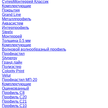
СуперМонтеррей Классик
Комплектующие
Покрытия
Grand Line
Металлпрофиль
Аквасистем
Интерпрофиль
Steelx
Монтеррей
Толщина 0.5 мм
Комплектующие
Волновой волнообразный профиль
Профнастил
Stynergy
Гранд лайн
Полиэстер
Colority Print
Velur
Профнастил МП-20
Комплектующие
Оцинкованный
Профиль С8
Профиль С20
Профиль С21
Профиль С10