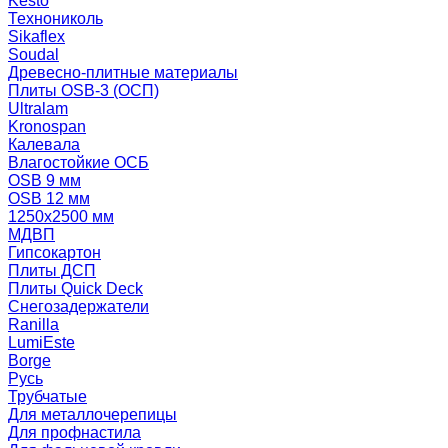
Kesto
Технониколь
Sikaflex
Soudal
Древесно-плитные материалы
Плиты OSB-3 (ОСП)
Ultralam
Kronospan
Калевала
Влагостойкие ОСБ
OSB 9 мм
OSB 12 мм
1250х2500 мм
МДВП
Гипсокартон
Плиты ДСП
Плиты Quick Deck
Снегозадержатели
Ranilla
LumiEste
Borge
Русь
Трубчатые
Для металлочерепицы
Для профнастила