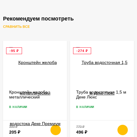
Рекомендуем посмотреть
СРАВНИТЬ ВСЕ
-95
₽
-274
₽
Кронштейн желоба
Труба водосточная 1,5 м
металлический
Деке Люкс
водостока Деке Премиум
250 мм
В НАЛИЧИИ
В НАЛИЧИИ
300
₽
770
₽
205
₽
496
₽