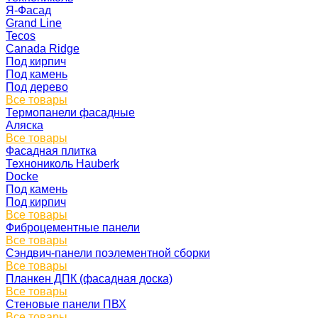
Я-Фасад
Grand Line
Tecos
Canada Ridge
Под кирпич
Под камень
Под дерево
Все товары
Термопанели фасадные
Аляска
Все товары
Фасадная плитка
Технониколь Hauberk
Docke
Под камень
Под кирпич
Все товары
Фиброцементные панели
Все товары
Сэндвич-панели поэлементной сборки
Все товары
Планкен ДПК (фасадная доска)
Все товары
Стеновые панели ПВХ
Все товары