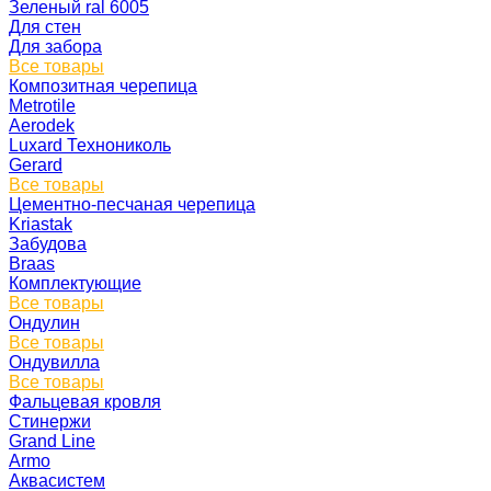
Зеленый ral 6005
Для стен
Для забора
Все товары
Композитная черепица
Metrotile
Aerodek
Luxard Технониколь
Gerard
Все товары
Цементно-песчаная черепица
Kriastak
Забудова
Braas
Комплектующие
Все товары
Ондулин
Все товары
Ондувилла
Все товары
Фальцевая кровля
Стинержи
Grand Line
Armo
Аквасистем