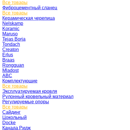
Все товары
Фиброцементный сланец
Все товары
Керамическая черепица
Nelskamp
Koramic
Maruso
Tejas Borja
Tondach
Creaton
Erlus
Braas
Rongguan
Mladost
ABC
Комплектующие
Все товары
Эксплуатируемая кровля
Рулонный кровельный материал
Регулируемые опоры
Все товары
Сайдинг
Цокольный
Docke
Канада Ридж