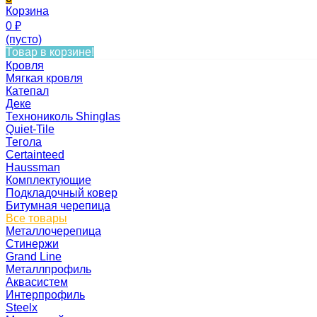
Корзина
0
₽
(пусто)
Товар в корзине!
Кровля
Мягкая кровля
Катепал
Деке
Технониколь Shinglas
Quiet-Tile
Тегола
Certainteed
Haussman
Комплектующие
Подкладочный ковер
Битумная черепица
Все товары
Металлочерепица
Стинержи
Grand Line
Металлпрофиль
Аквасистем
Интерпрофиль
Steelx