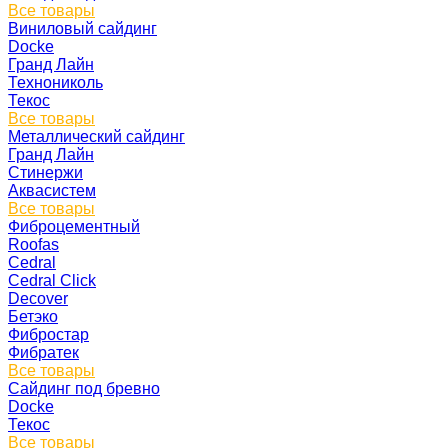
Все товары
Виниловый сайдинг
Docke
Гранд Лайн
Технониколь
Текос
Все товары
Металлический сайдинг
Гранд Лайн
Стинержи
Аквасистем
Все товары
Фиброцементный
Roofas
Cedral
Cedral Click
Decover
Бетэко
Фибростар
Фибратек
Все товары
Сайдинг под бревно
Docke
Текос
Все товары