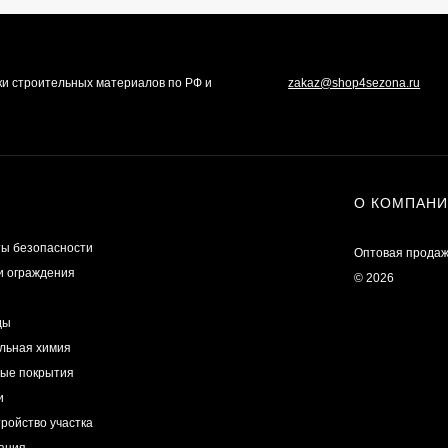
ки строительных материалов по РФ и
zakaz@shop4sezona.ru
О КОМПАН
ы безопасности
Оптовая продаж
и ограждения
© 2026
ды
льная химия
ые покрытия
и
ройство участка