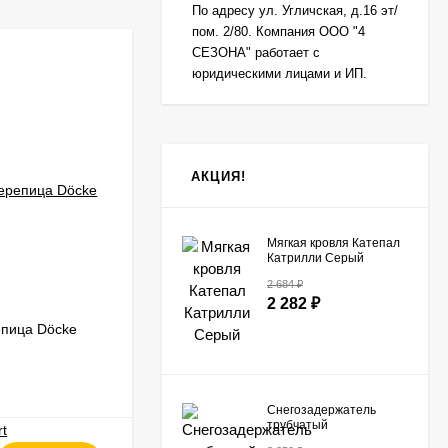
По адресу ул. Угличская, д.16 эт/
пом. 2/80. Компания ООО "4
СЕЗОНА" работает с
-44
₽
юридическими лицами и ИП.
АКЦИЯ!
Мягкая кровля Катепал
Катрилли Серый
2 684
₽
2 282
₽
епица Döcke
Мастика для гибкой черепицы Деке
В НАЛИЧИИ
Снегозадержатель
трубчатый
универсальный