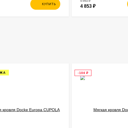
5 992
₽
КУПИТЬ
4 853
₽
АЖА
-104
₽