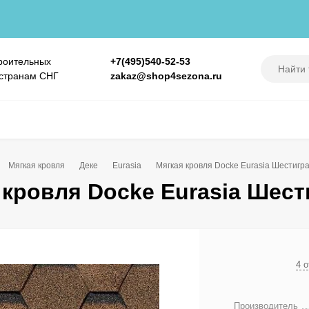
роительных
+7(495)540-52-53
 странам СНГ
zakaz@shop4sezona.ru
Мягкая кровля
Деке
Eurasia
Мягкая кровля Docke Eurasia Шестигр
 кровля Docke Eurasia Шес
4 
Производитель