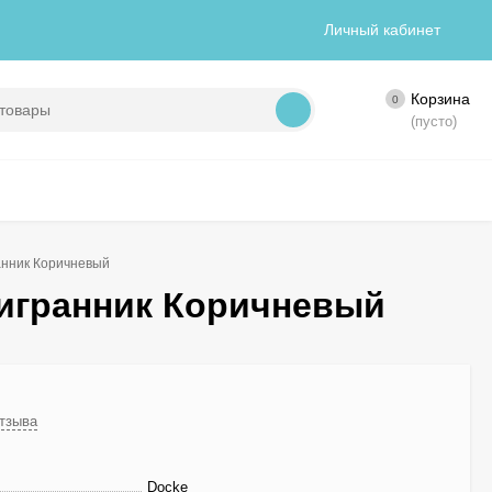
Личный кабинет
Корзина
0
(пусто)
анник Коричневый
тигранник Коричневый
отзыва
Docke