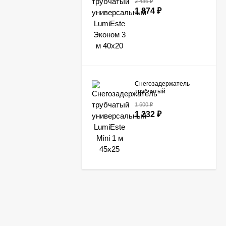
2 435
₽
LumiEste Эконом 3 м
1 874
₽
40х20
Снегозадержатель
трубчатый
универсальный
1 600
₽
LumiEste Mini 1 м 45х25
1 232
₽