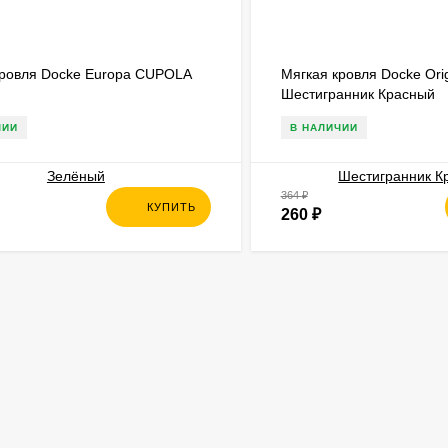
кровля Docke Europa СUPOLA
Мягкая кровля Docke Orig
Шестигранник Красный
ЧИИ
В НАЛИЧИИ
364
₽
КУПИТЬ
260
₽