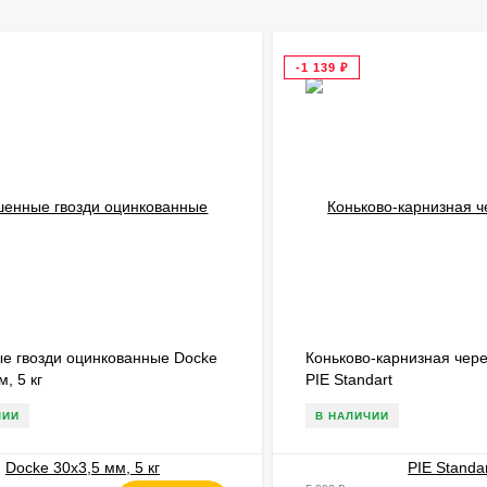
-1 139
₽
е гвозди оцинкованные Docke
Коньково-карнизная чер
м, 5 кг
PIE Standart
ЧИИ
В НАЛИЧИИ