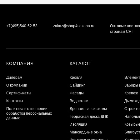
+7(495)540-52-53
zakaz@shop4sezona.ru
Оптовые постав
странам СНГ
КОМПАНИЯ
КАТАЛОГ
Дилерам
Кровля
Элемент
О компании
Сайдинг
Заборы 
Сертификаты
Фасады
Крепеж
Контакты
Водостоки
Дымохо
Политика в отношении
Дренажные системы
Строите
обработки персональных
Террасная доска ДПК
Напольн
данных
Изоляция
Козырьк
Мансардные окна
Благоуст