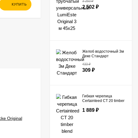
362
₽
3 250
₽
LumiEste Original 3 м
КУПИТЬ
КУПИТЬ
318
₽
2 502
₽
45х25
Желоб водосточный 3м
Деке Стандарт
433
₽
309
₽
-138
₽
Гибкая черепица
Certainteed СТ 20 timber
blend
1 889
₽