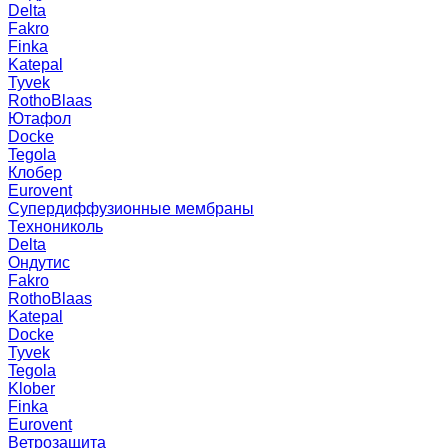
Delta
Fakro
Finka
Katepal
Tyvek
RothoBlaas
Ютафол
Docke
Tegola
Клобер
Eurovent
Супердиффузионные мембраны
Технониколь
Delta
Ондутис
Fakro
RothoBlaas
Katepal
Docke
Tyvek
Tegola
Klober
Finka
Eurovent
Ветрозащита