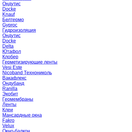
Ондутис
Docke
Knauf
Белтермо
Gyproc
Гидроизоляция
Ондутис
Docke
Delta
Ютафол
Клобер
Герметизирующие ленты
Vesi Este
Nicoband Технониколь
Вакафлекс
Ондубанд
Ranilla
Экобит
Геомембраны
Ленты
Клеи
Мансардные окна
Fakro
Velux
Окно-балкон