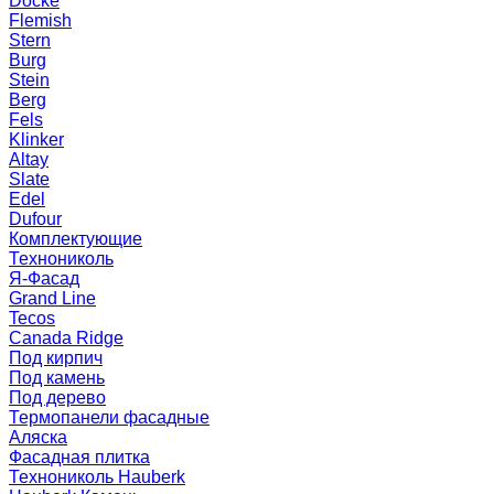
Docke
Flemish
Stern
Burg
Stein
Berg
Fels
Klinker
Altay
Slate
Edel
Dufour
Комплектующие
Технониколь
Я-Фасад
Grand Line
Tecos
Canada Ridge
Под кирпич
Под камень
Под дерево
Термопанели фасадные
Аляска
Фасадная плитка
Технониколь Hauberk