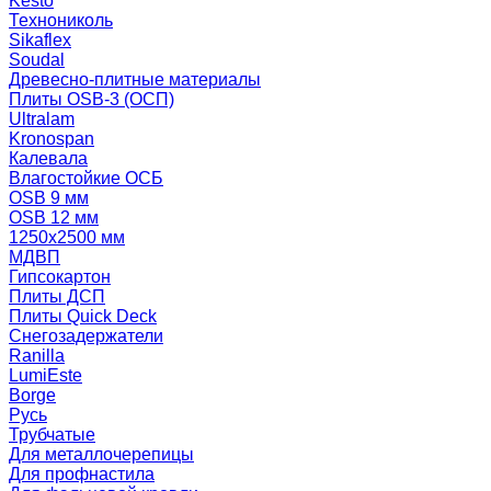
Kesto
Технониколь
Sikaflex
Soudal
Древесно-плитные материалы
Плиты OSB-3 (ОСП)
Ultralam
Kronospan
Калевала
Влагостойкие ОСБ
OSB 9 мм
OSB 12 мм
1250х2500 мм
МДВП
Гипсокартон
Плиты ДСП
Плиты Quick Deck
Снегозадержатели
Ranilla
LumiEste
Borge
Русь
Трубчатые
Для металлочерепицы
Для профнастила