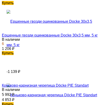
Купить
Ершенные гвозди оцинкованные Docke 30х3,5 мм, 5 кг
В наличии
6
1 206
₽
Купить
-1 139
₽
Коньково-карнизная черепица Döcke PIE Standart
В наличии
5 992
₽
4 853
₽
Купить