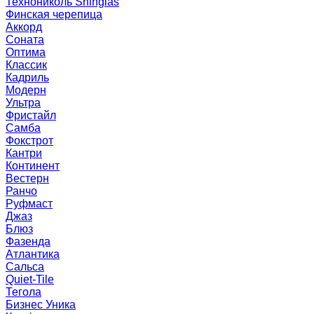
Технониколь Shinglas
Финская черепица
Аккорд
Соната
Оптима
Классик
Кадриль
Модерн
Ультра
Фристайл
Самба
Фокстрот
Кантри
Континент
Вестерн
Ранчо
Руфмаст
Джаз
Блюз
Фазенда
Атлантика
Сальса
Quiet-Tile
Тегола
Бизнес Уника