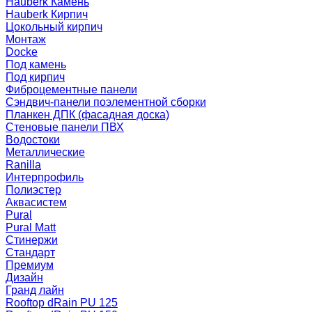
Hauberk Камень
Hauberk Кирпич
Цокольный кирпич
Монтаж
Docke
Под камень
Под кирпич
Фиброцементные панели
Сэндвич-панели поэлементной сборки
Планкен ДПК (фасадная доска)
Стеновые панели ПВХ
Водостоки
Металлические
Ranilla
Интерпрофиль
Полиэстер
Аквасистем
Pural
Pural Matt
Стинержи
Стандарт
Премиум
Дизайн
Гранд лайн
Rooftop dRain PU 125