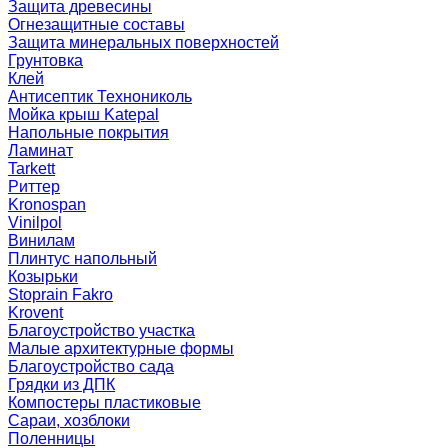
Защита древесины
Огнезащитные составы
Защита минеральных поверхностей
Грунтовка
Клей
Антисептик Технониколь
Мойка крыш Katepal
Напольные покрытия
Ламинат
Tarkett
Риттер
Kronospan
Vinilpol
Винилам
Плинтус напольный
Козырьки
Stoprain Fakro
Krovent
Благоустройство участка
Малые архитектурные формы
Благоустройство сада
Грядки из ДПК
Компостеры пластиковые
Сараи, хозблоки
Поленницы