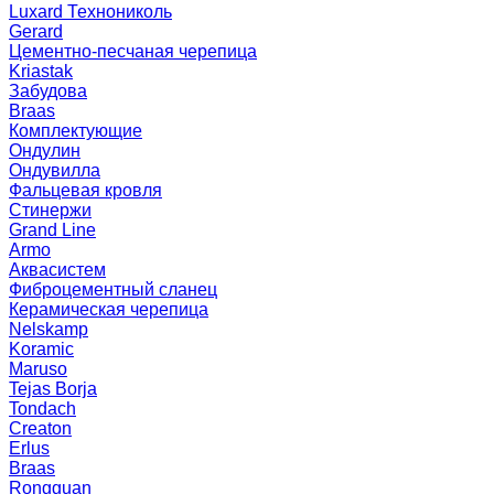
Luxard Технониколь
Gerard
Цементно-песчаная черепица
Kriastak
Забудова
Braas
Комплектующие
Ондулин
Ондувилла
Фальцевая кровля
Стинержи
Grand Line
Armo
Аквасистем
Фиброцементный сланец
Керамическая черепица
Nelskamp
Koramic
Maruso
Tejas Borja
Tondach
Creaton
Erlus
Braas
Rongguan