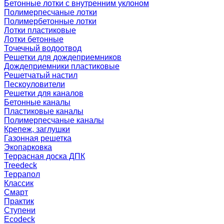
Бетонные лотки с внутренним уклоном
Полимерпесчаные лотки
Полимербетонные лотки
Лотки пластиковые
Лотки бетонные
Точечный водоотвод
Решетки для дождеприемников
Дождеприемники пластиковые
Решетчатый настил
Пескоуловители
Решетки для каналов
Бетонные каналы
Пластиковые каналы
Полимерпесчаные каналы
Крепеж, заглушки
Газонная решетка
Экопарковка
Террасная доска ДПК
Treedeck
Террапол
Классик
Смарт
Практик
Ступени
Ecodeck