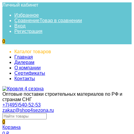
Личный кабинет
Избранное
Сравнение
Товар в сравнении
Вход
Регистрация
0
Каталог товаров
Главная
Дилерам
О компании
Сертификаты
Контакты
Оптовые поставки строительных материалов по РФ и
странам СНГ
+7(495)540-52-53
zakaz@shop4sezona.ru
0
Корзина
0
₽