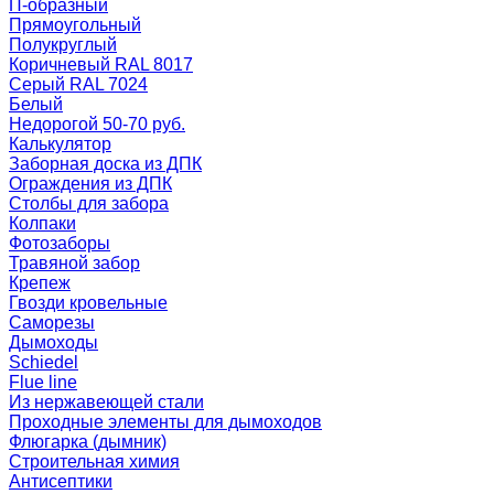
П-образный
Прямоугольный
Полукруглый
Коричневый RAL 8017
Серый RAL 7024
Белый
Недорогой 50-70 руб.
Калькулятор
Заборная доска из ДПК
Ограждения из ДПК
Столбы для забора
Колпаки
Фотозаборы
Травяной забор
Крепеж
Гвозди кровельные
Саморезы
Дымоходы
Schiedel
Flue line
Из нержавеющей стали
Проходные элементы для дымоходов
Флюгарка (дымник)
Строительная химия
Антисептики