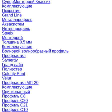
СуперМонтеррей Классик
Комплектующие
Покрытия
Grand Line
Металлпрофиль
Аквасистем
Интерпрофиль
Steelx
Монтеррей
Толщина 0.5 мм
Комплектующие
Волновой волнообразный профиль
Профнастил
Stynergy
Гранд лайн
Полиэстер
Colority Print
Velur
Профнастил МП-20
Комплектующие
Оцинкованный
Профиль С8
Профиль С20
Профиль С21
Профиль С10