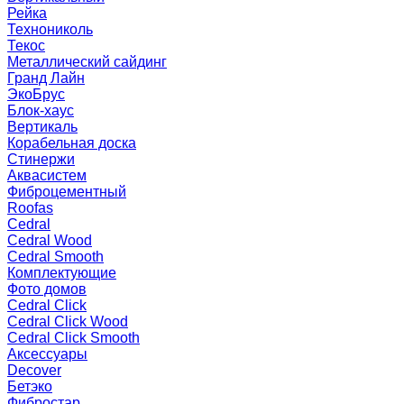
Рейка
Технониколь
Текос
Металлический сайдинг
Гранд Лайн
ЭкоБрус
Блок-хаус
Вертикаль
Корабельная доска
Стинержи
Аквасистем
Фиброцементный
Roofas
Cedral
Cedral Wood
Cedral Smooth
Комплектующие
Фото домов
Cedral Click
Cedral Click Wood
Cedral Click Smooth
Аксессуары
Decover
Бетэко
Фибростар