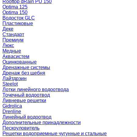
Rooftop dRain PU 150
Optima 125
Optima 150
Водосток GLC
Пластиковые
Деке
Стандарт
Премиум
Люкс
Медные
Аквасистем
Оцинкованные
Дренажные системы
Дренаж без щебня
Лайтдрэин
Steelot
Лотки линейного водоотвода
Точечный водоотвод
Ливневые решетки
Gidrolica
Drenline
Линейный водоотвод
Дополнительные принадлежности
Пескоуловитель
Решетки водоприемные чугунные и стальные