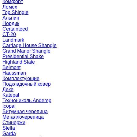
Комфорт
Лемех
Top Shingle
Альпин
Нордик
Certainteed
CT-20
Landmark
Carriage House Shangle
Grand Manor Shangle
Presidential Shake
Highland Slate
Belmont
Haussman
Комплектующие
Подкладочный ковер
Деке
Katepal
Технониколь Anderep
Icopal
Битумная черепица
Металлочерепица
Стинержи
Stella
Garda