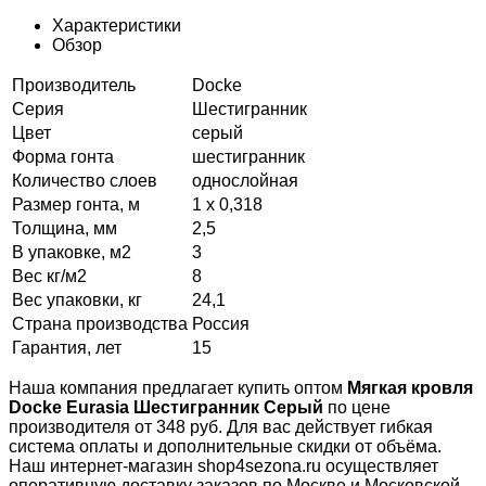
Характеристики
Обзор
Производитель
Docke
Серия
Шестигранник
Цвет
серый
Форма гонта
шестигранник
Количество слоев
однослойная
Размер гонта, м
1 x 0,318
Толщина, мм
2,5
В упаковке, м2
3
Вес кг/м2
8
Вес упаковки, кг
24,1
Страна производства
Россия
Гарантия, лет
15
Наша компания предлагает купить оптом
Мягкая кровля
Docke Eurasia Шестигранник Серый
по цене
производителя от 348 руб. Для вас действует гибкая
система оплаты и дополнительные скидки от объёма.
Наш интернет-магазин shop4sezona.ru осуществляет
оперативную доставку заказов по Москве и Московской