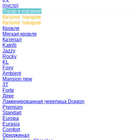
(пусто)
Товар в корзине!
Каталог товаров
Каталог товаров
Кровля
Мягкая кровля
Катепал
Katrilli
Jazzy
Rocky
KL
Foxy
Ambient
Mansion new
3Т
Forte
Деке
Ламинированная черепица Dragon
Premium
Standart
Europa
Eurasia
Comfort
Ориджинал