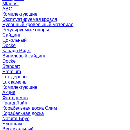
Mladost
ABC
Комплектующие
Эксплуатируемая кровля
Рулонный кровельный материал
Регулируемые опоры
Сайдинг
Цокольный
Docke
Канада Ридж
Виниловый сайдинг
Docke
Standart
Premium
Lux дерево
Lux камень
Комплектующие
Акция
Фото домов
Гранд Лайн
Корабельная доска Слим
Корабельная доска
Natural-Брус
Блок хаус
Вертикальный