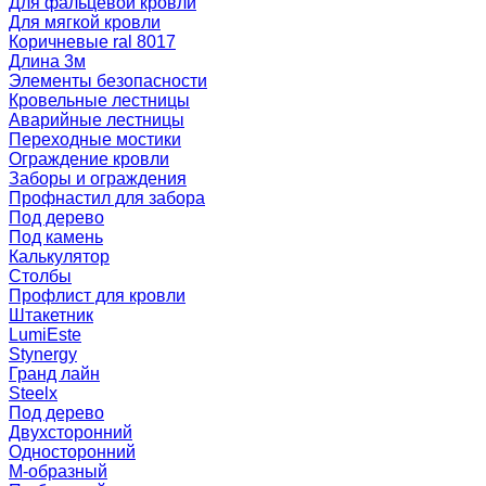
Для фальцевой кровли
Для мягкой кровли
Коричневые ral 8017
Длина 3м
Элементы безопасности
Кровельные лестницы
Аварийные лестницы
Переходные мостики
Ограждение кровли
Заборы и ограждения
Профнастил для забора
Под дерево
Под камень
Калькулятор
Столбы
Профлист для кровли
Штакетник
LumiEste
Stynergy
Гранд лайн
Steelx
Под дерево
Двухсторонний
Односторонний
М-образный