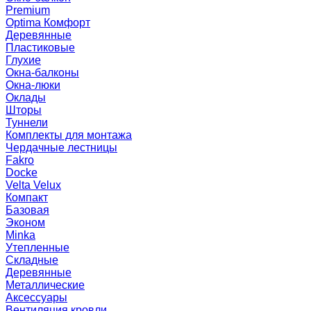
Premium
Optima Комфорт
Деревянные
Пластиковые
Глухие
Окна-балконы
Окна-люки
Оклады
Шторы
Туннели
Комплекты для монтажа
Чердачные лестницы
Fakro
Docke
Velta Velux
Компакт
Базовая
Эконом
Minka
Утепленные
Складные
Деревянные
Металлические
Аксессуары
Вентиляция кровли