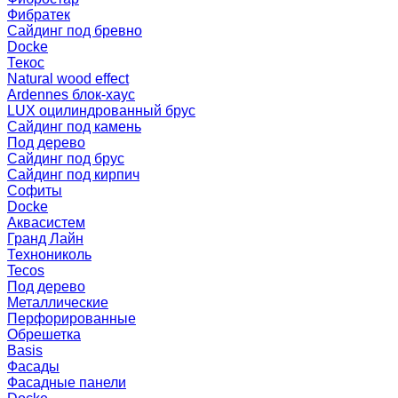
Фибратек
Сайдинг под бревно
Docke
Текос
Natural wood effect
Ardennes блок-хаус
LUX оцилиндрованный брус
Сайдинг под камень
Под дерево
Сайдинг под брус
Сайдинг под кирпич
Софиты
Docke
Аквасистем
Гранд Лайн
Технониколь
Tecos
Под дерево
Металлические
Перфорированные
Обрешетка
Basis
Фасады
Фасадные панели