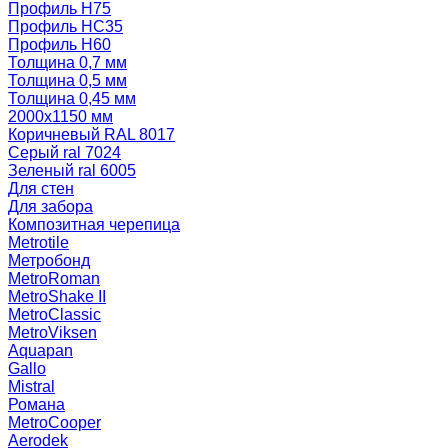
Профиль Н75
Профиль НС35
Профиль Н60
Толщина 0,7 мм
Толщина 0,5 мм
Толщина 0,45 мм
2000х1150 мм
Коричневый RAL 8017
Серый ral 7024
Зеленый ral 6005
Для стен
Для забора
Композитная черепица
Metrotile
Метробонд
MetroRoman
MetroShake II
MetroClassic
MetroViksen
Aquapan
Gallo
Mistral
Романа
MetroCooper
Aerodek