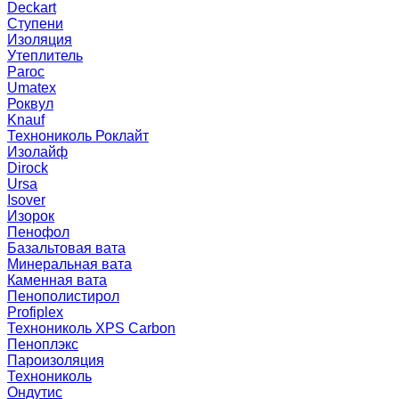
Deckart
Ступени
Изоляция
Утеплитель
Paroc
Umatex
Роквул
Knauf
Технониколь Роклайт
Изолайф
Dirock
Ursa
Isover
Изорок
Пенофол
Базальтовая вата
Минеральная вата
Каменная вата
Пенополистирол
Profiplex
Технониколь XPS Carbon
Пеноплэкс
Пароизоляция
Технониколь
Ондутис