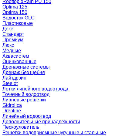
Rooftop dRain PU 150
Optima 125
Optima 150
Водосток GLC
Пластиковые
Деке
Стандарт
Премиум
Люкс
Медные
Аквасистем
Оцинкованные
Дренажные системы
Дренаж без щебня
Лайтдрэин
Steelot
Лотки линейного водоотвода
Точечный водоотвод
Ливневые решетки
Gidrolica
Drenline
Линейный водоотвод
Дополнительные принадлежности
Пескоуловитель
Решетки водоприемные чугунные и стальные