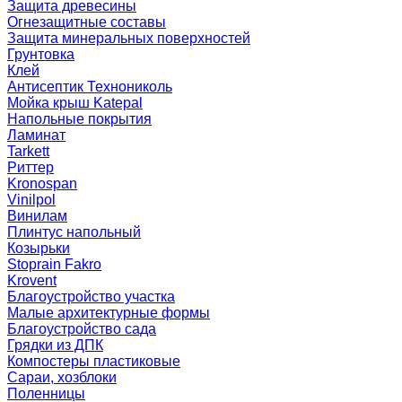
Защита древесины
Огнезащитные составы
Защита минеральных поверхностей
Грунтовка
Клей
Антисептик Технониколь
Мойка крыш Katepal
Напольные покрытия
Ламинат
Tarkett
Риттер
Kronospan
Vinilpol
Винилам
Плинтус напольный
Козырьки
Stoprain Fakro
Krovent
Благоустройство участка
Малые архитектурные формы
Благоустройство сада
Грядки из ДПК
Компостеры пластиковые
Сараи, хозблоки
Поленницы