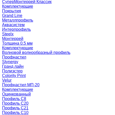
СуперМонтеррей Классик
Комплектующие
Покрытия
Grand Line
Металлпрофиль
Аквасистем
Интерпрофиль
Steelx
Монтеррей
Толщина 0.5 мм
Комплектующие
Волновой волнообразный профиль
Профнастил
Stynergy
Гранд лайн
Полиэстер
Colority Print
Velur
Профнастил МП-20
Комплектующие
Оцинкованный
Профиль С8
Профиль С20
Профиль С21
Профиль С10