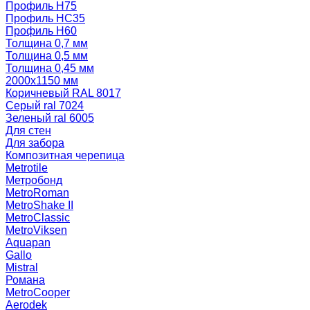
Профиль Н75
Профиль НС35
Профиль Н60
Толщина 0,7 мм
Толщина 0,5 мм
Толщина 0,45 мм
2000х1150 мм
Коричневый RAL 8017
Серый ral 7024
Зеленый ral 6005
Для стен
Для забора
Композитная черепица
Metrotile
Метробонд
MetroRoman
MetroShake II
MetroClassic
MetroViksen
Aquapan
Gallo
Mistral
Романа
MetroCooper
Aerodek