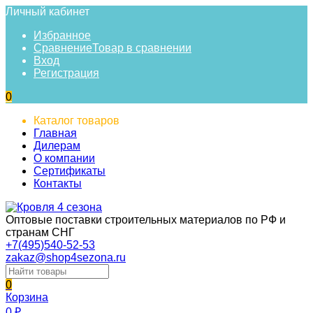
Личный кабинет
Избранное
Сравнение
Товар в сравнении
Вход
Регистрация
0
Каталог товаров
Главная
Дилерам
О компании
Сертификаты
Контакты
Оптовые поставки строительных материалов по РФ и
странам СНГ
+7(495)540-52-53
zakaz@shop4sezona.ru
0
Корзина
0
₽