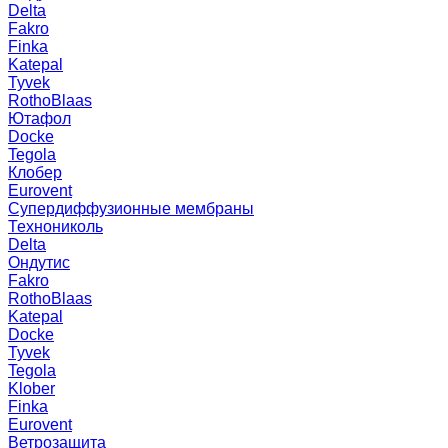
Delta
Fakro
Finka
Katepal
Tyvek
RothoBlaas
Ютафол
Docke
Tegola
Клобер
Eurovent
Супердиффузионные мембраны
Технониколь
Delta
Ондутис
Fakro
RothoBlaas
Katepal
Docke
Tyvek
Tegola
Klober
Finka
Eurovent
Ветрозащита