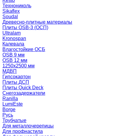
Kesto
Технониколь
Sikaflex
Soudal
Древесно-плитные материалы
Плиты OSB-3 (ОСП)
Ultralam
Kronospan
Калевала
Влагостойкие ОСБ
OSB 9 мм
OSB 12 мм
1250х2500 мм
МДВП
Гипсокартон
Плиты ДСП
Плиты Quick Deck
Снегозадержатели
Ranilla
LumiEste
Borge
Русь
Трубчатые
Для металлочерепицы
Для профнастила