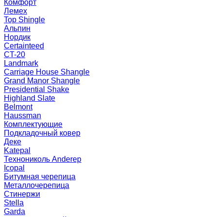
Комфорт
Лемех
Top Shingle
Альпин
Нордик
Certainteed
CT-20
Landmark
Carriage House Shangle
Grand Manor Shangle
Presidential Shake
Highland Slate
Belmont
Haussman
Комплектующие
Подкладочный ковер
Деке
Katepal
Технониколь Anderep
Icopal
Битумная черепица
Металлочерепица
Стинержи
Stella
Garda