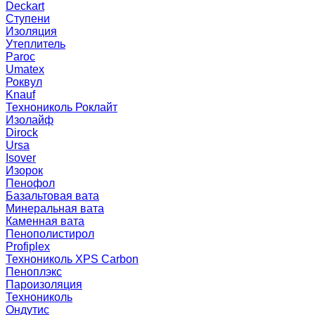
Deckart
Ступени
Изоляция
Утеплитель
Paroc
Umatex
Роквул
Knauf
Технониколь Роклайт
Изолайф
Dirock
Ursa
Isover
Изорок
Пенофол
Базальтовая вата
Минеральная вата
Каменная вата
Пенополистирол
Profiplex
Технониколь XPS Carbon
Пеноплэкс
Пароизоляция
Технониколь
Ондутис