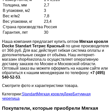
Толщина, мм
2,7
В упаковке, м2
3
Вес кг/м2
7,8
Вес упаковки, кг
23,4
Страна производства
Россия
Гарантия, лет
30
Наша компания предлагает купить оптом
Мягкая кровля
Docke Standart Тетрис Красный
по цене производителя
от 366 руб. Для вас действует гибкая система оплаты и
дополнительные скидки от объёма. Наш интернет-
магазин shop4sezona.ru осуществляет оперативную
доставку заказов по Москве и Московской области.
Оптовый заказ вы можете оформить на нашем сайте или
обратиться к нашим менеджерам по телефону:
+7 (495)
540-52-53
.
Смотрите фото и характеристики товара.
Категории:
Standart
Мягкая кровля
Деке
Битумная
черепица
Покупатели, которые приобрели Мягкая