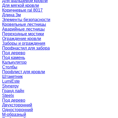
Для фальцевой кровли
Для мягкой кровли
Коричневые ral 8017
Длина 3м
Элементы безопасности
Кровельные лестницы
Аварийные лестницы
Переходные мостики
Ограждение кровли
Заборы и ограждения
Профнастил для забора
Под дерево
Под камень
Калькулятор
Столбы
Профлист для кровли
Штакетник
LumiEste
Stynergy
Гранд лайн
Steelx
Под дерево
Двухсторонний
Односторонний
М-образный