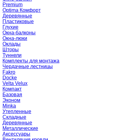
Premium
Optima Комфорт
Деревянные
Пластиковые
Глухие
Окна-балконы
Окна-люки
Оклады
Шторы
Туннели
Комплекты для монтажа
Чердачные лестницы
Fakro
Docke
Velta Velux
Компакт
Базовая
Эконом
Minka
Утепленные
Складные
Деревянные
Металлические
Аксессуары
Вентиляция кровли