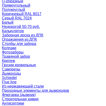
П-образный
Прямоугольный
Полукруглый
Коричневый RAL 8017
Серый RAL 7024
Белый
Недорогой 50-70 руб.
Калькулятор
Заборная доска из ДПК
Ограждения из ДПК
Столбы для забора
Колпаки
Фотозаборы
Травяной забор
Крепеж
Гвозди кровельные
Саморезы
Дымоходы
Schiedel
Flue line
Из нержавеющей стали
Проходные элементы для дымоходов
Флюгарка (дымник)
Строительная химия
Антисептики