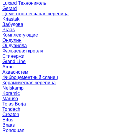
Luxard Технониколь
Gerard
Цементно-песчаная черепица
Kriastak
Забудова
Braas
Комплектующие
Ондулин
Ондувилла
Фальцевая кровля
Стинержи
Grand Line
Armo
Аквасистем
Фиброцементный сланец
Керамическая черепица
Nelskamp
Koramic
Maruso
Tejas Borja
Tondach
Creaton
Erlus
Braas
Rongguan