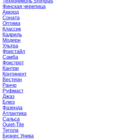
Технониколь Shinglas
Финская черепица
Аккорд
Соната
Оптима
Классик
Кадриль
Модерн
Ультра
Фристайл
Самба
Фокстрот
Кантри
Континент
Вестерн
Ранчо
Руфмаст
Джаз
Блюз
Фазенда
Атлантика
Сальса
Quiet-Tile
Тегола
Бизнес Уника