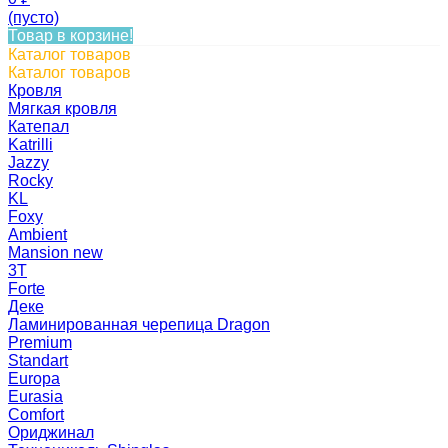
(пусто)
Товар в корзине!
Каталог товаров
Каталог товаров
Кровля
Мягкая кровля
Катепал
Katrilli
Jazzy
Rocky
KL
Foxy
Ambient
Mansion new
3Т
Forte
Деке
Ламинированная черепица Dragon
Premium
Standart
Europa
Eurasia
Comfort
Ориджинал