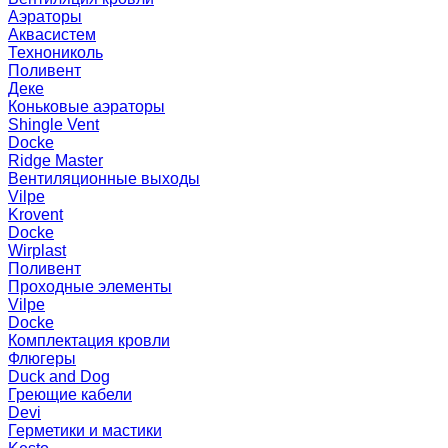
Аэраторы
Аквасистем
Технониколь
Поливент
Деке
Коньковые аэраторы
Shingle Vent
Docke
Ridge Master
Вентиляционные выходы
Vilpe
Krovent
Docke
Wirplast
Поливент
Проходные элементы
Vilpe
Docke
Комплектация кровли
Флюгеры
Duck and Dog
Греющие кабели
Devi
Герметики и мастики