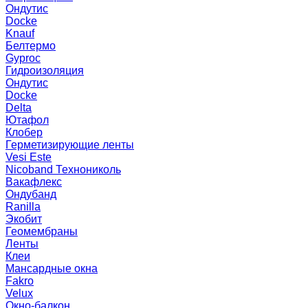
Ондутис
Docke
Knauf
Белтермо
Gyproc
Гидроизоляция
Ондутис
Docke
Delta
Ютафол
Клобер
Герметизирующие ленты
Vesi Este
Nicoband Технониколь
Вакафлекс
Ондубанд
Ranilla
Экобит
Геомембраны
Ленты
Клеи
Мансардные окна
Fakro
Velux
Окно-балкон