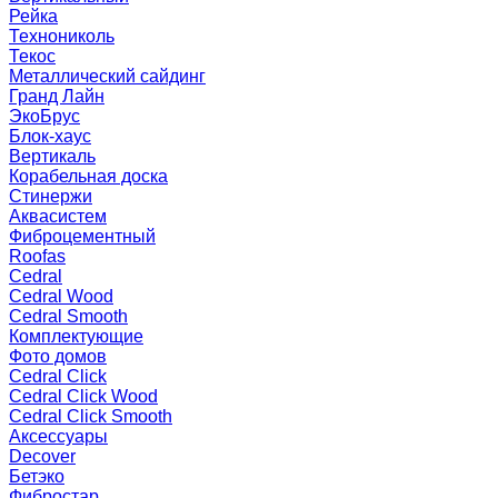
Рейка
Технониколь
Текос
Металлический сайдинг
Гранд Лайн
ЭкоБрус
Блок-хаус
Вертикаль
Корабельная доска
Стинержи
Аквасистем
Фиброцементный
Roofas
Cedral
Cedral Wood
Cedral Smooth
Комплектующие
Фото домов
Cedral Click
Cedral Click Wood
Cedral Click Smooth
Аксессуары
Decover
Бетэко
Фибростар