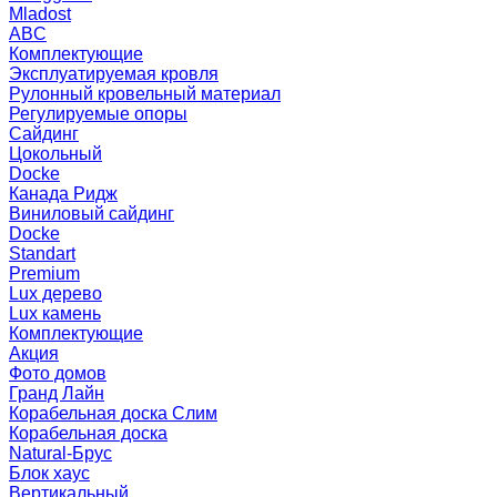
Mladost
ABC
Комплектующие
Эксплуатируемая кровля
Рулонный кровельный материал
Регулируемые опоры
Сайдинг
Цокольный
Docke
Канада Ридж
Виниловый сайдинг
Docke
Standart
Premium
Lux дерево
Lux камень
Комплектующие
Акция
Фото домов
Гранд Лайн
Корабельная доска Слим
Корабельная доска
Natural-Брус
Блок хаус
Вертикальный