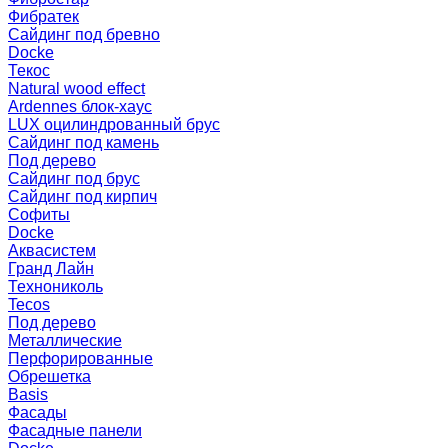
Фибратек
Сайдинг под бревно
Docke
Текос
Natural wood effect
Ardennes блок-хаус
LUX оцилиндрованный брус
Сайдинг под камень
Под дерево
Сайдинг под брус
Сайдинг под кирпич
Софиты
Docke
Аквасистем
Гранд Лайн
Технониколь
Tecos
Под дерево
Металлические
Перфорированные
Обрешетка
Basis
Фасады
Фасадные панели