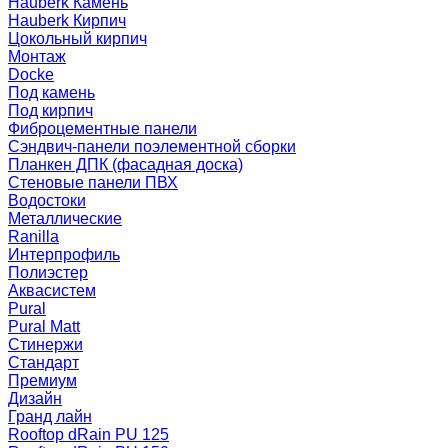
Hauberk Камень
Hauberk Кирпич
Цокольный кирпич
Монтаж
Docke
Под камень
Под кирпич
Фиброцементные панели
Сэндвич-панели поэлементной сборки
Планкен ДПК (фасадная доска)
Стеновые панели ПВХ
Водостоки
Металлические
Ranilla
Интерпрофиль
Полиэстер
Аквасистем
Pural
Pural Matt
Стинержи
Стандарт
Премиум
Дизайн
Гранд лайн
Rooftop dRain PU 125