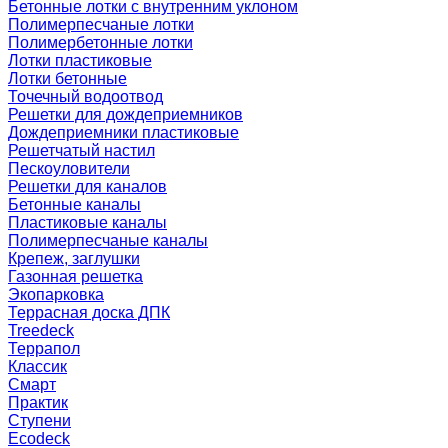
Бетонные лотки с внутренним уклоном
Полимерпесчаные лотки
Полимербетонные лотки
Лотки пластиковые
Лотки бетонные
Точечный водоотвод
Решетки для дождеприемников
Дождеприемники пластиковые
Решетчатый настил
Пескоуловители
Решетки для каналов
Бетонные каналы
Пластиковые каналы
Полимерпесчаные каналы
Крепеж, заглушки
Газонная решетка
Экопарковка
Террасная доска ДПК
Treedeck
Террапол
Классик
Смарт
Практик
Ступени
Ecodeck