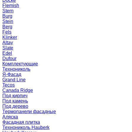
Docke
Flemish
Stern
Burg
Stein
Berg
Fels
Klinker
Altay
Slate
Edel
Dufour
Комплектующие
Технониколь
Я-Фасад
Grand Line
Tecos
Canada Ridge
Под кирпич
Под камень
Под дерево
Термопанели фасадные
Аляска
Фасадная плитка
Технониколь Hauberk