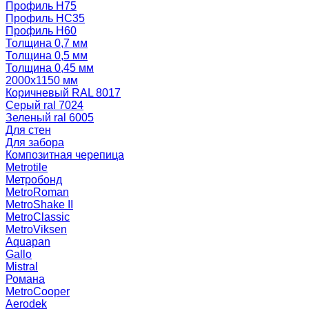
Профиль Н75
Профиль НС35
Профиль Н60
Толщина 0,7 мм
Толщина 0,5 мм
Толщина 0,45 мм
2000х1150 мм
Коричневый RAL 8017
Серый ral 7024
Зеленый ral 6005
Для стен
Для забора
Композитная черепица
Metrotile
Метробонд
MetroRoman
MetroShake II
MetroClassic
MetroViksen
Aquapan
Gallo
Mistral
Романа
MetroCooper
Aerodek