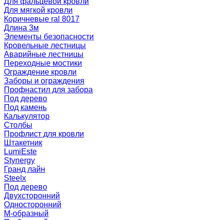
Для фальцевой кровли
Для мягкой кровли
Коричневые ral 8017
Длина 3м
Элементы безопасности
Кровельные лестницы
Аварийные лестницы
Переходные мостики
Ограждение кровли
Заборы и ограждения
Профнастил для забора
Под дерево
Под камень
Калькулятор
Столбы
Профлист для кровли
Штакетник
LumiEste
Stynergy
Гранд лайн
Steelx
Под дерево
Двухсторонний
Односторонний
М-образный