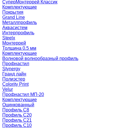
СуперМонтеррей Классик
Комплектующие
Покрытия
Grand Line
Металлпрофиль
Аквасистем
Интерпрофиль
Steelx
Монтеррей
Толщина 0.5 мм
Комплектующие
Волновой волнообразный профиль
Профнастил
Stynergy
Гранд лайн
Полиэстер
Colority Print
Velur
Профнастил МП-20
Комплектующие
Оцинкованный
Профиль С8
Профиль С20
Профиль С21
Профиль С10