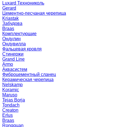
Luxard Технониколь
Gerard
Цементно-песчаная черепица
Kriastak
Забудова
Braas
Комплектующие
Ондулин
Ондувилла
Фальцевая кровля
Стинержи
Grand Line
Armo
Аквасистем
Фиброцементный сланец
Керамическая черепица
Nelskamp
Koramic
Maruso
Tejas Borja
Tondach
Creaton
Erlus
Braas
Rongguan