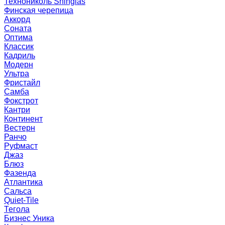
Технониколь Shinglas
Финская черепица
Аккорд
Соната
Оптима
Классик
Кадриль
Модерн
Ультра
Фристайл
Самба
Фокстрот
Кантри
Континент
Вестерн
Ранчо
Руфмаст
Джаз
Блюз
Фазенда
Атлантика
Сальса
Quiet-Tile
Тегола
Бизнес Уника