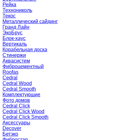
Рейка
Технониколь
Текос
Металлический сайдинг
Гранд Лайн
ЭкоБрус
Блок-хаус
Вертикаль
Корабельная доска
Стинержи
Аквасистем
Фиброцементный
Roofas
Cedral
Cedral Wood
Cedral Smooth
Комплектующие
Фото домов
Cedral Click
Cedral Click Wood
Cedral Click Smooth
Аксессуары
Decover
Бетэко
Фибростар