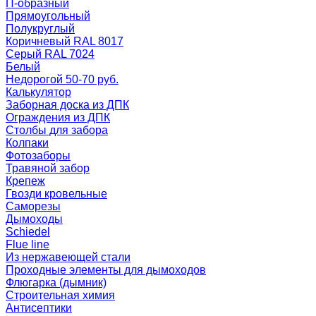
П-образный
Прямоугольный
Полукруглый
Коричневый RAL 8017
Серый RAL 7024
Белый
Недорогой 50-70 руб.
Калькулятор
Заборная доска из ДПК
Ограждения из ДПК
Столбы для забора
Колпаки
Фотозаборы
Травяной забор
Крепеж
Гвозди кровельные
Саморезы
Дымоходы
Schiedel
Flue line
Из нержавеющей стали
Проходные элементы для дымоходов
Флюгарка (дымник)
Строительная химия
Антисептики