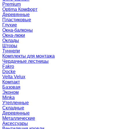
Premium
Optima Комфорт
Деревянные
Пластиковые
Глухие
Окна-балконы
Окна-люки
Оклады
Шторы
Туннели
Комплекты для монтажа
Чердачные лестницы
Fakro
Docke
Velta Velux
Компакт
Базовая
Эконом
Minka
Утепленные
Складные
Деревянные
Металлические
Аксессуары
Вентиляция кровли