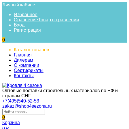
Личный кабинет
Избранное
Сравнение
Товар в сравнении
Вход
Регистрация
0
Каталог товаров
Главная
Дилерам
О компании
Сертификаты
Контакты
Оптовые поставки строительных материалов по РФ и
странам СНГ
+7(495)540-52-53
zakaz@shop4sezona.ru
0
Корзина
0
₽