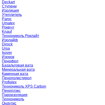
Deckart
Ступени
Изоляция
Утеплитель
Paroc
Umatex
Роквул
Knauf
Технониколь Роклайт
Изолайф
Dirock
Ursa
Isover
Изорок
Пенофол
Базальтовая вата
Минеральная вата
Каменная вата
Пенополистирол
Profiplex
Технониколь XPS Carbon
Пеноплэкс
Пароизоляция
Технониколь
Ондутис