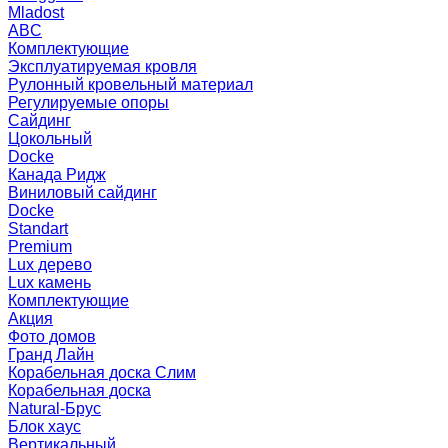
Mladost
ABC
Комплектующие
Эксплуатируемая кровля
Рулонный кровельный материал
Регулируемые опоры
Сайдинг
Цокольный
Docke
Канада Ридж
Виниловый сайдинг
Docke
Standart
Premium
Lux дерево
Lux камень
Комплектующие
Акция
Фото домов
Гранд Лайн
Корабельная доска Слим
Корабельная доска
Natural-Брус
Блок хаус
Вертикальный