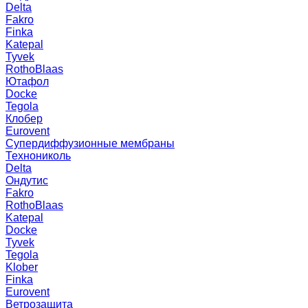
Delta
Fakro
Finka
Katepal
Tyvek
RothoBlaas
Ютафол
Docke
Tegola
Клобер
Eurovent
Супердиффузионные мембраны
Технониколь
Delta
Ондутис
Fakro
RothoBlaas
Katepal
Docke
Tyvek
Tegola
Klober
Finka
Eurovent
Ветрозащита