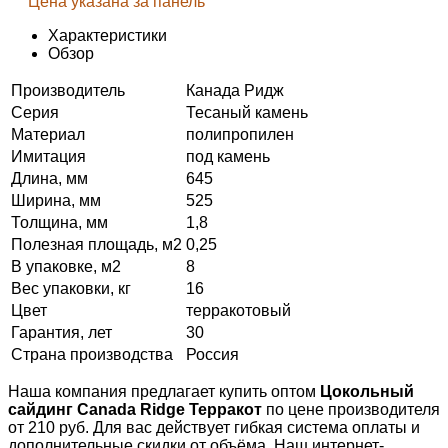
Цена указана за панель
Характеристики
Обзор
Производитель
Канада Ридж
Серия
Тесаный камень
Материал
полипропилен
Имитация
под камень
Длина, мм
645
Ширина, мм
525
Толщина, мм
1,8
Полезная площадь, м2
0,25
В упаковке, м2
8
Вес упаковки, кг
16
Цвет
терракотовый
Гарантия, лет
30
Страна производства
Россия
Наша компания предлагает купить оптом
Цокольный
сайдинг Саnada Ridge Терракот
по цене производителя
от 210 руб. Для вас действует гибкая система оплаты и
дополнительные скидки от объёма. Наш интернет-