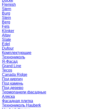
Docke
Flemish
Stern
Burg
Stein
Berg
Fels
Klinker
Altay
Slate
Edel
Dufour
Комплектующие
Технониколь
Я-Фасад
Grand Line
Tecos
Canada Ridge
Под кирпич
Под камень
Под дерево
Термопанели фасадные
Аляска
Фасадная плитка
Технониколь Hauberk