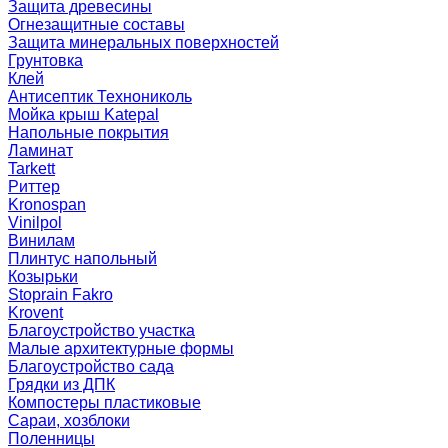
Защита древесины
Огнезащитные составы
Защита минеральных поверхностей
Грунтовка
Клей
Антисептик Технониколь
Мойка крыш Katepal
Напольные покрытия
Ламинат
Tarkett
Риттер
Kronospan
Vinilpol
Винилам
Плинтус напольный
Козырьки
Stoprain Fakro
Krovent
Благоустройство участка
Малые архитектурные формы
Благоустройство сада
Грядки из ДПК
Компостеры пластиковые
Сараи, хозблоки
Поленницы