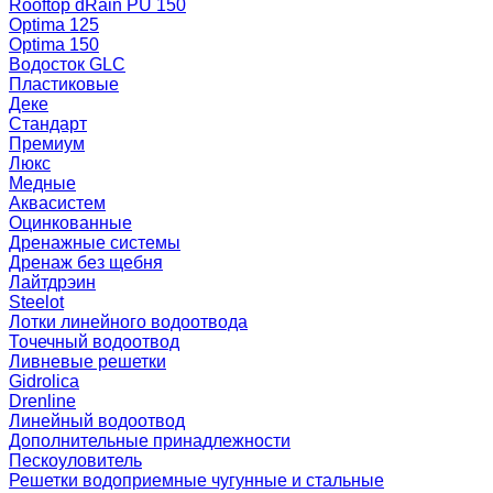
Rooftop dRain PU 150
Optima 125
Optima 150
Водосток GLC
Пластиковые
Деке
Стандарт
Премиум
Люкс
Медные
Аквасистем
Оцинкованные
Дренажные системы
Дренаж без щебня
Лайтдрэин
Steelot
Лотки линейного водоотвода
Точечный водоотвод
Ливневые решетки
Gidrolica
Drenline
Линейный водоотвод
Дополнительные принадлежности
Пескоуловитель
Решетки водоприемные чугунные и стальные