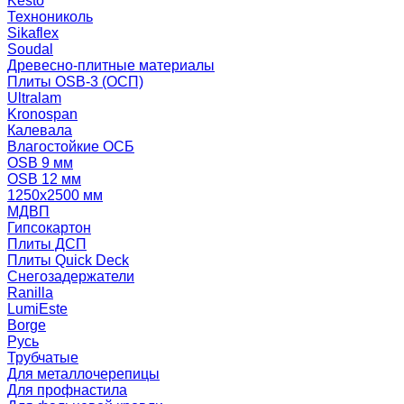
Kesto
Технониколь
Sikaflex
Soudal
Древесно-плитные материалы
Плиты OSB-3 (ОСП)
Ultralam
Kronospan
Калевала
Влагостойкие ОСБ
OSB 9 мм
OSB 12 мм
1250х2500 мм
МДВП
Гипсокартон
Плиты ДСП
Плиты Quick Deck
Снегозадержатели
Ranilla
LumiEste
Borge
Русь
Трубчатые
Для металлочерепицы
Для профнастила