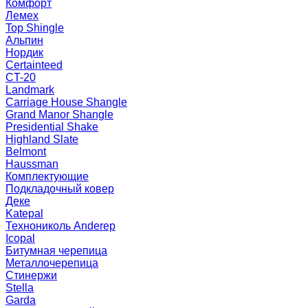
Комфорт
Лемех
Top Shingle
Альпин
Нордик
Certainteed
CT-20
Landmark
Carriage House Shangle
Grand Manor Shangle
Presidential Shake
Highland Slate
Belmont
Haussman
Комплектующие
Подкладочный ковер
Деке
Katepal
Технониколь Anderep
Icopal
Битумная черепица
Металлочерепица
Стинержи
Stella
Garda