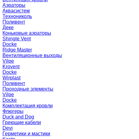
Аэраторы
Аквасистем
Технониколь
Поливент
Деке
Коньковые аэраторы
Shingle Vent
Docke
Ridge Master
Вентиляционные выходы
Vilpe
Krovent
Docke
Wirplast
Поливент
Проходные элементы
Vilpe
Docke
Комплектация кровли
Флюгеры
Duck and Dog
Греющие кабели
Devi
Герметики и мастики