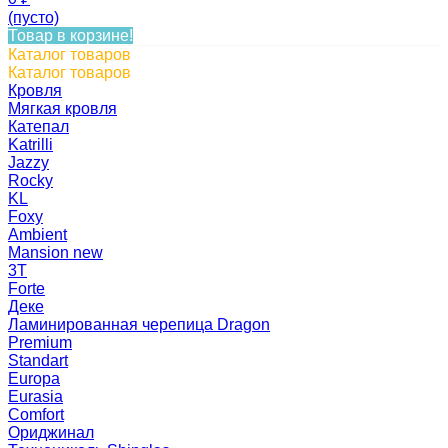
(пусто)
Товар в корзине!
Каталог товаров
Каталог товаров
Кровля
Мягкая кровля
Катепал
Katrilli
Jazzy
Rocky
KL
Foxy
Ambient
Mansion new
3Т
Forte
Деке
Ламинированная черепица Dragon
Premium
Standart
Europa
Eurasia
Comfort
Ориджинал