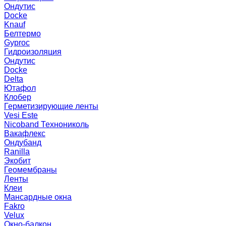
Ондутис
Docke
Knauf
Белтермо
Gyproc
Гидроизоляция
Ондутис
Docke
Delta
Ютафол
Клобер
Герметизирующие ленты
Vesi Este
Nicoband Технониколь
Вакафлекс
Ондубанд
Ranilla
Экобит
Геомембраны
Ленты
Клеи
Мансардные окна
Fakro
Velux
Окно-балкон