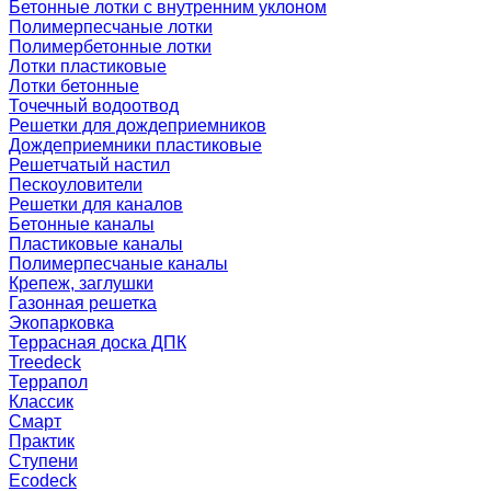
Бетонные лотки с внутренним уклоном
Полимерпесчаные лотки
Полимербетонные лотки
Лотки пластиковые
Лотки бетонные
Точечный водоотвод
Решетки для дождеприемников
Дождеприемники пластиковые
Решетчатый настил
Пескоуловители
Решетки для каналов
Бетонные каналы
Пластиковые каналы
Полимерпесчаные каналы
Крепеж, заглушки
Газонная решетка
Экопарковка
Террасная доска ДПК
Treedeck
Террапол
Классик
Смарт
Практик
Ступени
Ecodeck