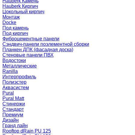
Hauberk Камень
Hauberk Кирпич
Цокольный кирпич
Монтаж
Docke
Под камень
Под кирпич
Фиброцементные панели
Сэндвич-панели поэлементной сборки
Планкен ДПК (фасадная доска)
Стеновые панели ПВХ
Водостоки
Металлические
Ranilla
Интерпрофиль
Полиэстер
Аквасистем
Pural
Pural Matt
Стинержи
Стандарт
Премиум
Дизайн
Гранд лайн
Rooftop dRain PU 125