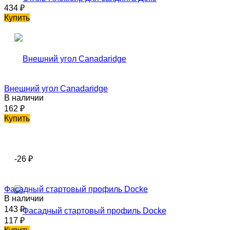
434
₽
Купить
Внешний угол Саnadaridge
В наличии
162
₽
Купить
-26
₽
Фасадный стартовый профиль Docke
В наличии
143
₽
117
₽