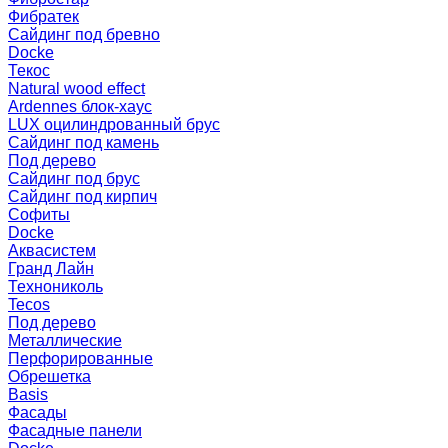
Фибратек
Сайдинг под бревно
Docke
Текос
Natural wood effect
Ardennes блок-хаус
LUX оцилиндрованный брус
Сайдинг под камень
Под дерево
Сайдинг под брус
Сайдинг под кирпич
Софиты
Docke
Аквасистем
Гранд Лайн
Технониколь
Tecos
Под дерево
Металлические
Перфорированные
Обрешетка
Basis
Фасады
Фасадные панели