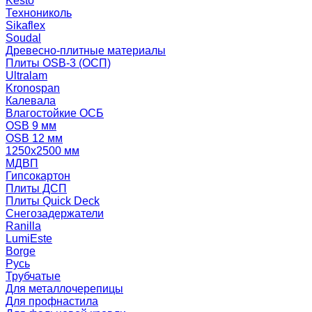
Kesto
Технониколь
Sikaflex
Soudal
Древесно-плитные материалы
Плиты OSB-3 (ОСП)
Ultralam
Kronospan
Калевала
Влагостойкие ОСБ
OSB 9 мм
OSB 12 мм
1250х2500 мм
МДВП
Гипсокартон
Плиты ДСП
Плиты Quick Deck
Снегозадержатели
Ranilla
LumiEste
Borge
Русь
Трубчатые
Для металлочерепицы
Для профнастила