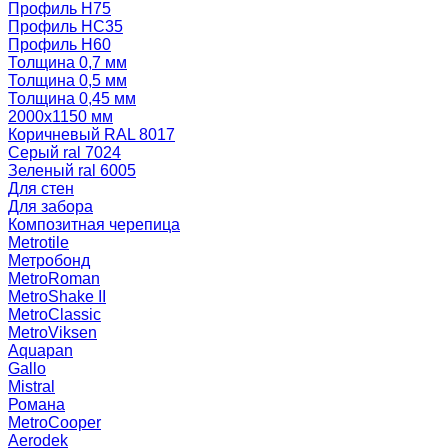
Профиль Н75
Профиль НС35
Профиль Н60
Толщина 0,7 мм
Толщина 0,5 мм
Толщина 0,45 мм
2000х1150 мм
Коричневый RAL 8017
Серый ral 7024
Зеленый ral 6005
Для стен
Для забора
Композитная черепица
Metrotile
Метробонд
MetroRoman
MetroShake II
MetroClassic
MetroViksen
Aquapan
Gallo
Mistral
Романа
MetroCooper
Aerodek