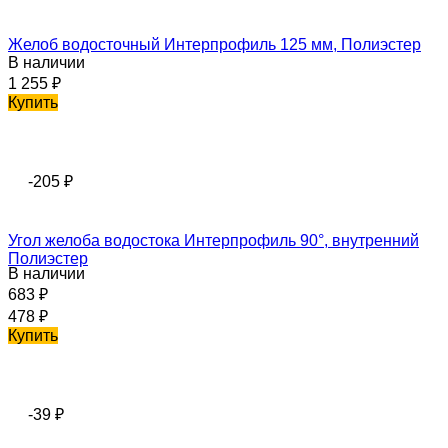
Желоб водосточный Интерпрофиль 125 мм, Полиэстер
В наличии
1 255
₽
Купить
-205
₽
Угол желоба водостока Интерпрофиль 90°, внутренний
Полиэстер
В наличии
683
₽
478
₽
Купить
-39
₽