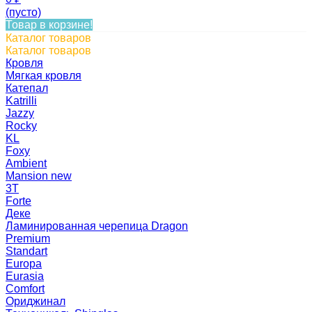
(пусто)
Товар в корзине!
Каталог товаров
Каталог товаров
Кровля
Мягкая кровля
Катепал
Katrilli
Jazzy
Rocky
KL
Foxy
Ambient
Mansion new
3Т
Forte
Деке
Ламинированная черепица Dragon
Premium
Standart
Europa
Eurasia
Comfort
Ориджинал