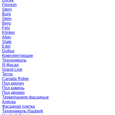
Docke
Flemish
Stern
Burg
Stein
Berg
Fels
Klinker
Altay
Slate
Edel
Dufour
Комплектующие
Технониколь
Я-Фасад
Grand Line
Tecos
Canada Ridge
Под кирпич
Под камень
Под дерево
Термопанели фасадные
Аляска
Фасадная плитка
Технониколь Hauberk