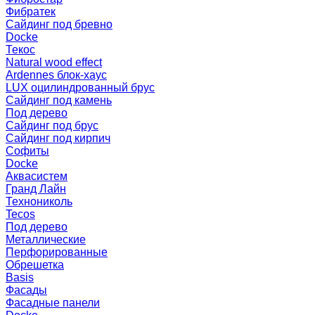
Фибратек
Сайдинг под бревно
Docke
Текос
Natural wood effect
Ardennes блок-хаус
LUX оцилиндрованный брус
Сайдинг под камень
Под дерево
Сайдинг под брус
Сайдинг под кирпич
Софиты
Docke
Аквасистем
Гранд Лайн
Технониколь
Tecos
Под дерево
Металлические
Перфорированные
Обрешетка
Basis
Фасады
Фасадные панели