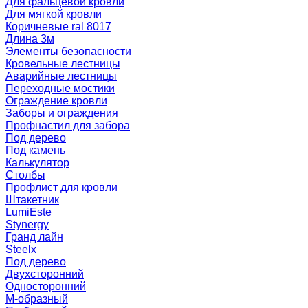
Для фальцевой кровли
Для мягкой кровли
Коричневые ral 8017
Длина 3м
Элементы безопасности
Кровельные лестницы
Аварийные лестницы
Переходные мостики
Ограждение кровли
Заборы и ограждения
Профнастил для забора
Под дерево
Под камень
Калькулятор
Столбы
Профлист для кровли
Штакетник
LumiEste
Stynergy
Гранд лайн
Steelx
Под дерево
Двухсторонний
Односторонний
М-образный