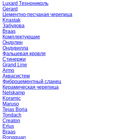
Luxard Технониколь
Gerard
Цементно-песчаная черепица
Kriastak
Забудова
Braas
Комплектующие
Ондулин
Ондувилла
Фальцевая кровля
Стинержи
Grand Line
Armo
Аквасистем
Фиброцементный сланец
Керамическая черепица
Nelskamp
Koramic
Maruso
Tejas Borja
Tondach
Creaton
Erlus
Braas
Rongguan