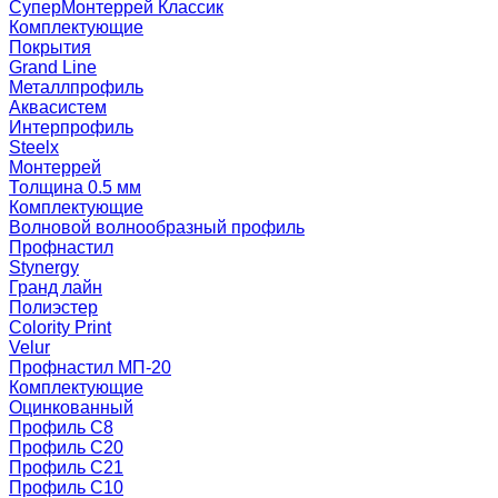
СуперМонтеррей Классик
Комплектующие
Покрытия
Grand Line
Металлпрофиль
Аквасистем
Интерпрофиль
Steelx
Монтеррей
Толщина 0.5 мм
Комплектующие
Волновой волнообразный профиль
Профнастил
Stynergy
Гранд лайн
Полиэстер
Colority Print
Velur
Профнастил МП-20
Комплектующие
Оцинкованный
Профиль С8
Профиль С20
Профиль С21
Профиль С10