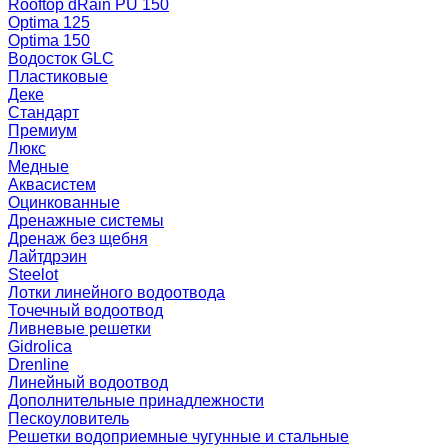
Rooftop dRain PU 150
Optima 125
Optima 150
Водосток GLC
Пластиковые
Деке
Стандарт
Премиум
Люкс
Медные
Аквасистем
Оцинкованные
Дренажные системы
Дренаж без щебня
Лайтдрэин
Steelot
Лотки линейного водоотвода
Точечный водоотвод
Ливневые решетки
Gidrolica
Drenline
Линейный водоотвод
Дополнительные принадлежности
Пескоуловитель
Решетки водоприемные чугунные и стальные