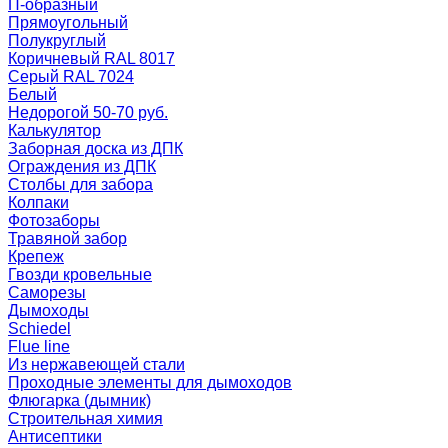
П-образный
Прямоугольный
Полукруглый
Коричневый RAL 8017
Серый RAL 7024
Белый
Недорогой 50-70 руб.
Калькулятор
Заборная доска из ДПК
Ограждения из ДПК
Столбы для забора
Колпаки
Фотозаборы
Травяной забор
Крепеж
Гвозди кровельные
Саморезы
Дымоходы
Schiedel
Flue line
Из нержавеющей стали
Проходные элементы для дымоходов
Флюгарка (дымник)
Строительная химия
Антисептики