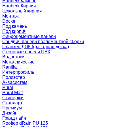
Hauberk Камень
Hauberk Кирпич
Цокольный кирпич
Монтаж
Docke
Под камень
Под кирпич
Фиброцементные панели
Сэндвич-панели поэлементной сборки
Планкен ДПК (фасадная доска)
Стеновые панели ПВХ
Водостоки
Металлические
Ranilla
Интерпрофиль
Полиэстер
Аквасистем
Pural
Pural Matt
Стинержи
Стандарт
Премиум
Дизайн
Гранд лайн
Rooftop dRain PU 125