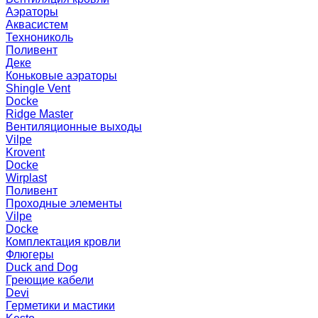
Аэраторы
Аквасистем
Технониколь
Поливент
Деке
Коньковые аэраторы
Shingle Vent
Docke
Ridge Master
Вентиляционные выходы
Vilpe
Krovent
Docke
Wirplast
Поливент
Проходные элементы
Vilpe
Docke
Комплектация кровли
Флюгеры
Duck and Dog
Греющие кабели
Devi
Герметики и мастики