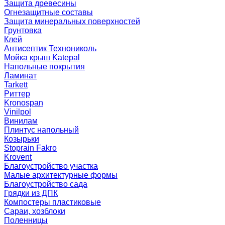
Защита древесины
Огнезащитные составы
Защита минеральных поверхностей
Грунтовка
Клей
Антисептик Технониколь
Мойка крыш Katepal
Напольные покрытия
Ламинат
Tarkett
Риттер
Kronospan
Vinilpol
Винилам
Плинтус напольный
Козырьки
Stoprain Fakro
Krovent
Благоустройство участка
Малые архитектурные формы
Благоустройство сада
Грядки из ДПК
Компостеры пластиковые
Сараи, хозблоки
Поленницы