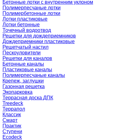
Бетонные лотки с внутренним уклоном
Полимерпесчаные лотки
Полимербетонные лотки
Лотки пластиковые
Лотки бетонные
Точечный водоотвод
Решетки для дождеприемников
Дождеприемники пластиковые
Решетчатый настил
Пескоуловители
Решетки для каналов
Бетонные каналы
Пластиковые каналы
Полимерпесчаные каналы
Крепеж, заглушки
Газонная решетка
Экопарковка
Террасная доска ДПК
Treedeck
Террапол
Классик
Смарт
Практик
Ступени
Ecodeck