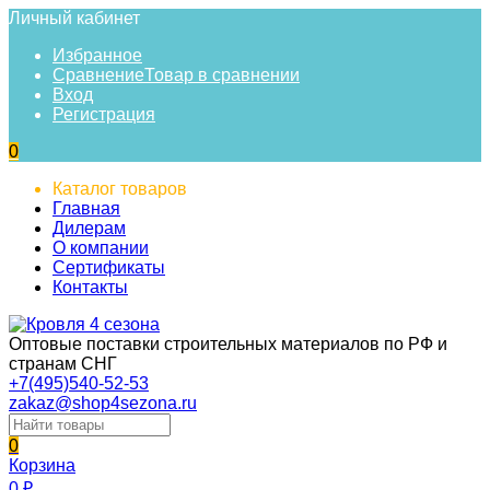
Личный кабинет
Избранное
Сравнение
Товар в сравнении
Вход
Регистрация
0
Каталог товаров
Главная
Дилерам
О компании
Сертификаты
Контакты
Оптовые поставки строительных материалов по РФ и
странам СНГ
+7(495)540-52-53
zakaz@shop4sezona.ru
0
Корзина
0
₽