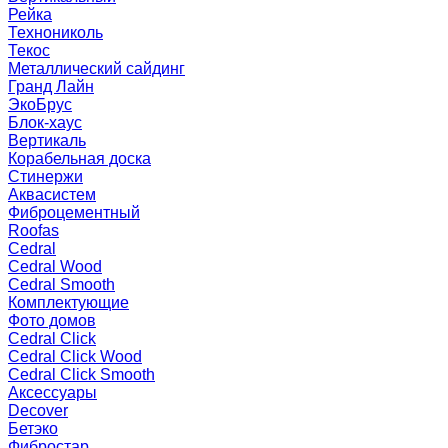
Рейка
Технониколь
Текос
Металлический сайдинг
Гранд Лайн
ЭкоБрус
Блок-хаус
Вертикаль
Корабельная доска
Стинержи
Аквасистем
Фиброцементный
Roofas
Cedral
Cedral Wood
Cedral Smooth
Комплектующие
Фото домов
Cedral Click
Cedral Click Wood
Cedral Click Smooth
Аксессуары
Decover
Бетэко
Фибростар