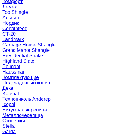
Комфорт
Лемех
Top Shingle
Альпин
Нордик
Certainteed
CT-20
Landmark
Carriage House Shangle
Grand Manor Shangle
Presidential Shake
Highland Slate
Belmont
Haussman
Комплектующие
Подкладочный ковер
Деке
Katepal
Технониколь Anderep
Icopal
Битумная черепица
Металлочерепица
Стинержи
Stella
Garda