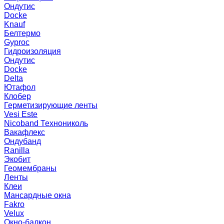
Ондутис
Docke
Knauf
Белтермо
Gyproc
Гидроизоляция
Ондутис
Docke
Delta
Ютафол
Клобер
Герметизирующие ленты
Vesi Este
Nicoband Технониколь
Вакафлекс
Ондубанд
Ranilla
Экобит
Геомембраны
Ленты
Клеи
Мансардные окна
Fakro
Velux
Окно-балкон