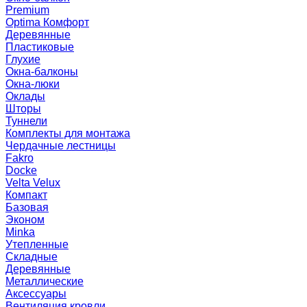
Premium
Optima Комфорт
Деревянные
Пластиковые
Глухие
Окна-балконы
Окна-люки
Оклады
Шторы
Туннели
Комплекты для монтажа
Чердачные лестницы
Fakro
Docke
Velta Velux
Компакт
Базовая
Эконом
Minka
Утепленные
Складные
Деревянные
Металлические
Аксессуары
Вентиляция кровли