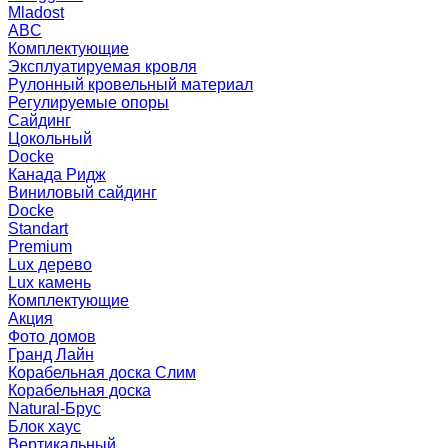
Mladost
ABC
Комплектующие
Эксплуатируемая кровля
Рулонный кровельный материал
Регулируемые опоры
Сайдинг
Цокольный
Docke
Канада Ридж
Виниловый сайдинг
Docke
Standart
Premium
Lux дерево
Lux камень
Комплектующие
Акция
Фото домов
Гранд Лайн
Корабельная доска Слим
Корабельная доска
Natural-Брус
Блок хаус
Вертикальный