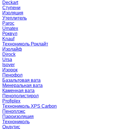
Deckart
Ступени
Изоляция
Утеплитель
Paroc
Umatex
Роквул
Knauf
Технониколь Роклайт
Изолайф
Dirock
Ursa
Isover
Изорок
Пенофол
Базальтовая вата
Минеральная вата
Каменная вата
Пенополистирол
Profiplex
Технониколь XPS Carbon
Пеноплэкс
Пароизоляция
Технониколь
Ондутис