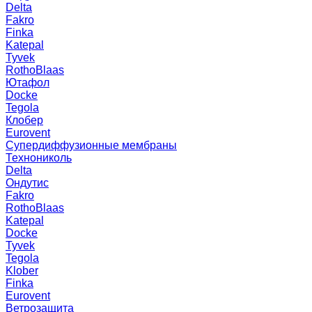
Delta
Fakro
Finka
Katepal
Tyvek
RothoBlaas
Ютафол
Docke
Tegola
Клобер
Eurovent
Супердиффузионные мембраны
Технониколь
Delta
Ондутис
Fakro
RothoBlaas
Katepal
Docke
Tyvek
Tegola
Klober
Finka
Eurovent
Ветрозащита