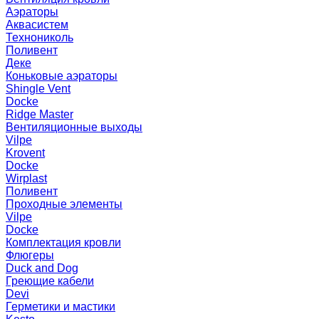
Аэраторы
Аквасистем
Технониколь
Поливент
Деке
Коньковые аэраторы
Shingle Vent
Docke
Ridge Master
Вентиляционные выходы
Vilpe
Krovent
Docke
Wirplast
Поливент
Проходные элементы
Vilpe
Docke
Комплектация кровли
Флюгеры
Duck and Dog
Греющие кабели
Devi
Герметики и мастики