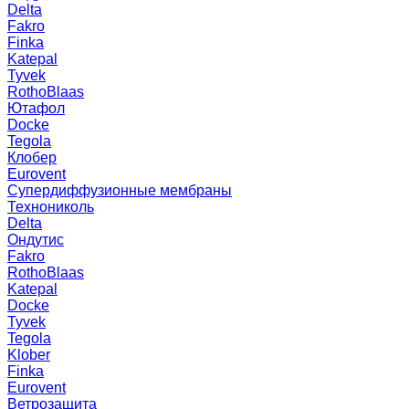
Delta
Fakro
Finka
Katepal
Tyvek
RothoBlaas
Ютафол
Docke
Tegola
Клобер
Eurovent
Супердиффузионные мембраны
Технониколь
Delta
Ондутис
Fakro
RothoBlaas
Katepal
Docke
Tyvek
Tegola
Klober
Finka
Eurovent
Ветрозащита