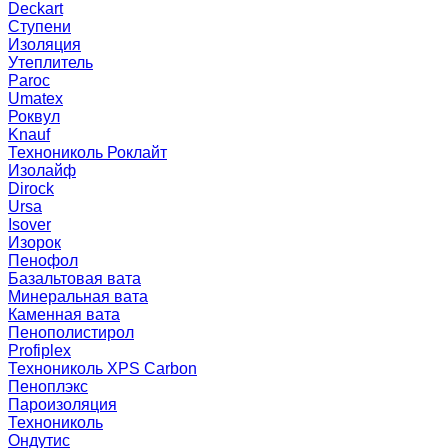
Deckart
Ступени
Изоляция
Утеплитель
Paroc
Umatex
Роквул
Knauf
Технониколь Роклайт
Изолайф
Dirock
Ursa
Isover
Изорок
Пенофол
Базальтовая вата
Минеральная вата
Каменная вата
Пенополистирол
Profiplex
Технониколь XPS Carbon
Пеноплэкс
Пароизоляция
Технониколь
Ондутис