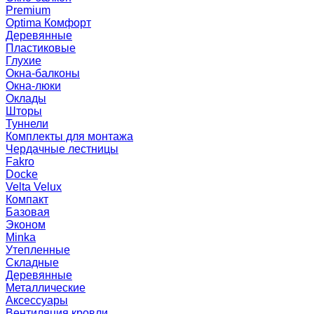
Premium
Optima Комфорт
Деревянные
Пластиковые
Глухие
Окна-балконы
Окна-люки
Оклады
Шторы
Туннели
Комплекты для монтажа
Чердачные лестницы
Fakro
Docke
Velta Velux
Компакт
Базовая
Эконом
Minka
Утепленные
Складные
Деревянные
Металлические
Аксессуары
Вентиляция кровли