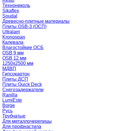
Kesto
Технониколь
Sikaflex
Soudal
Древесно-плитные материалы
Плиты OSB-3 (ОСП)
Ultralam
Kronospan
Калевала
Влагостойкие ОСБ
OSB 9 мм
OSB 12 мм
1250х2500 мм
МДВП
Гипсокартон
Плиты ДСП
Плиты Quick Deck
Снегозадержатели
Ranilla
LumiEste
Borge
Русь
Трубчатые
Для металлочерепицы
Для профнастила