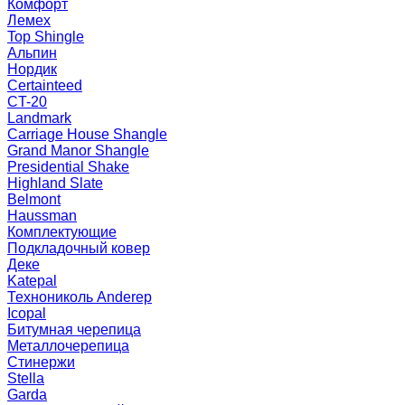
Комфорт
Лемех
Top Shingle
Альпин
Нордик
Certainteed
CT-20
Landmark
Carriage House Shangle
Grand Manor Shangle
Presidential Shake
Highland Slate
Belmont
Haussman
Комплектующие
Подкладочный ковер
Деке
Katepal
Технониколь Anderep
Icopal
Битумная черепица
Металлочерепица
Стинержи
Stella
Garda