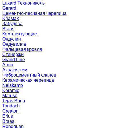
Luxard Технониколь
Gerard
Цементно-песчаная черепица
Kriastak
Забудова
Braas
Комплектующие
Ондулин
Ондувилла
Фальцевая кровля
Стинержи
Grand Line
Armo
Аквасистем
Фиброцементный сланец
Керамическая черепица
Nelskamp
Koramic
Maruso
Tejas Borja
Tondach
Creaton
Erlus
Braas
Rongguan