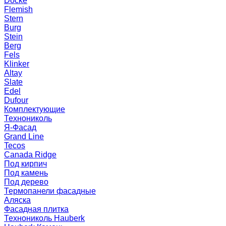
Docke
Flemish
Stern
Burg
Stein
Berg
Fels
Klinker
Altay
Slate
Edel
Dufour
Комплектующие
Технониколь
Я-Фасад
Grand Line
Tecos
Canada Ridge
Под кирпич
Под камень
Под дерево
Термопанели фасадные
Аляска
Фасадная плитка
Технониколь Hauberk