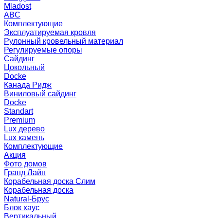
Mladost
ABC
Комплектующие
Эксплуатируемая кровля
Рулонный кровельный материал
Регулируемые опоры
Сайдинг
Цокольный
Docke
Канада Ридж
Виниловый сайдинг
Docke
Standart
Premium
Lux дерево
Lux камень
Комплектующие
Акция
Фото домов
Гранд Лайн
Корабельная доска Слим
Корабельная доска
Natural-Брус
Блок хаус
Вертикальный