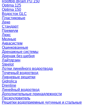
Rooftop dRain PU 150
Optima 125
Optima 150
Водосток GLC
Пластиковые
Деке
Стандарт
Премиум
Люкс
Медные
Аквасистем
Оцинкованные
Дренажные системы
Дренаж без щебня
Лайтдрэин
Steelot
Лотки линейного водоотвода
Точечный водоотвод
Ливневые решетки
Gidrolica
Drenline
Линейный водоотвод
Дополнительные принадлежности
Пескоуловитель
Решетки водоприемные чугунные и стальные