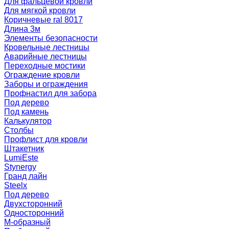
Для фальцевой кровли
Для мягкой кровли
Коричневые ral 8017
Длина 3м
Элементы безопасности
Кровельные лестницы
Аварийные лестницы
Переходные мостики
Ограждение кровли
Заборы и ограждения
Профнастил для забора
Под дерево
Под камень
Калькулятор
Столбы
Профлист для кровли
Штакетник
LumiEste
Stynergy
Гранд лайн
Steelx
Под дерево
Двухсторонний
Односторонний
М-образный