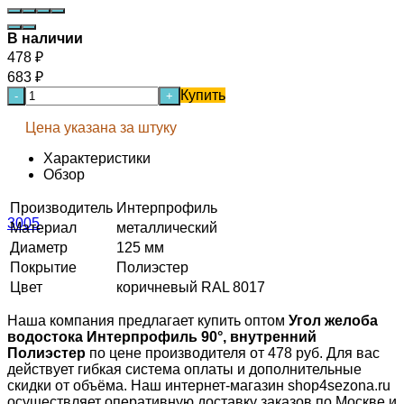
В наличии
478
₽
683
₽
Купить
-
+
Цена указана за штуку
Характеристики
Обзор
Производитель
Интерпрофиль
Материал
металлический
Диаметр
125 мм
Покрытие
Полиэстер
Цвет
коричневый RAL 8017
Наша компания предлагает купить оптом
Угол желоба
водостока Интерпрофиль 90°, внутренний
Полиэстер
по цене производителя от 478 руб. Для вас
действует гибкая система оплаты и дополнительные
скидки от объёма. Наш интернет-магазин shop4sezona.ru
осуществляет оперативную доставку заказов по Москве и