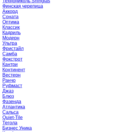
Технониколь Shinglas
Финская черепица
Аккорд
Соната
Оптима
Классик
Кадриль
Модерн
Ультра
Фристайл
Самба
Фокстрот
Кантри
Континент
Вестерн
Ранчо
Руфмаст
Джаз
Блюз
Фазенда
Атлантика
Сальса
Quiet-Tile
Тегола
Бизнес Уника