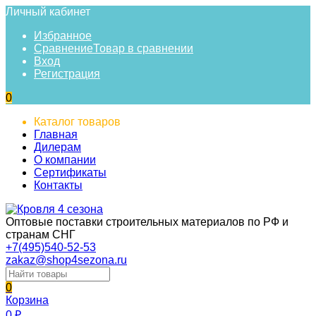
Личный кабинет
Избранное
Сравнение
Товар в сравнении
Вход
Регистрация
0
Каталог товаров
Главная
Дилерам
О компании
Сертификаты
Контакты
Оптовые поставки строительных материалов по РФ и
странам СНГ
+7(495)540-52-53
zakaz@shop4sezona.ru
0
Корзина
0
₽