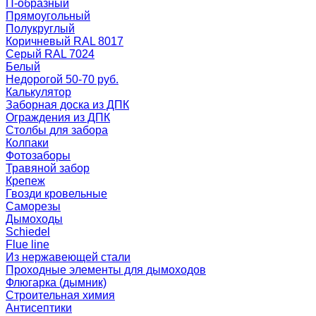
П-образный
Прямоугольный
Полукруглый
Коричневый RAL 8017
Серый RAL 7024
Белый
Недорогой 50-70 руб.
Калькулятор
Заборная доска из ДПК
Ограждения из ДПК
Столбы для забора
Колпаки
Фотозаборы
Травяной забор
Крепеж
Гвозди кровельные
Саморезы
Дымоходы
Schiedel
Flue line
Из нержавеющей стали
Проходные элементы для дымоходов
Флюгарка (дымник)
Строительная химия
Антисептики