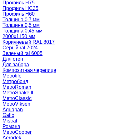
Профиль Н75
Профиль НС35
Профиль Н60
Толщина 0,7 мм
Толщина 0,5 мм
Толщина 0,45 мм
2000х1150 мм
Коричневый RAL 8017
Серый ral 7024
Зеленый ral 6005
Для стен
Для забора
Композитная черепица
Metrotile
Метробонд
MetroRoman
MetroShake II
MetroClassic
MetroViksen
Aquapan
Gallo
Mistral
Романа
MetroCooper
Aerodek