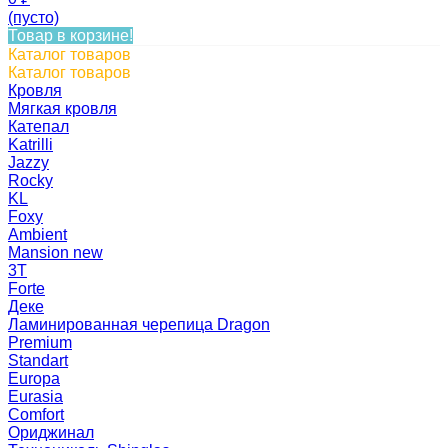
(пусто)
Товар в корзине!
Каталог товаров
Каталог товаров
Кровля
Мягкая кровля
Катепал
Katrilli
Jazzy
Rocky
KL
Foxy
Ambient
Mansion new
3Т
Forte
Деке
Ламинированная черепица Dragon
Premium
Standart
Europa
Eurasia
Comfort
Ориджинал