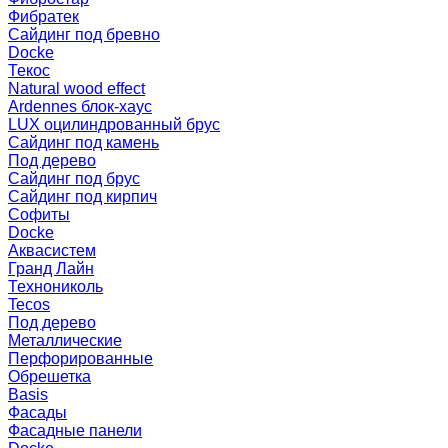
Фибратек
Сайдинг под бревно
Docke
Текос
Natural wood effect
Ardennes блок-хаус
LUX оцилиндрованный брус
Сайдинг под камень
Под дерево
Сайдинг под брус
Сайдинг под кирпич
Софиты
Docke
Аквасистем
Гранд Лайн
Технониколь
Tecos
Под дерево
Металлические
Перфорированные
Обрешетка
Basis
Фасады
Фасадные панели