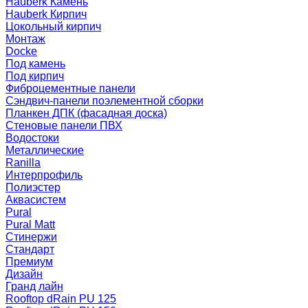
Hauberk Камень
Hauberk Кирпич
Цокольный кирпич
Монтаж
Docke
Под камень
Под кирпич
Фиброцементные панели
Сэндвич-панели поэлементной сборки
Планкен ДПК (фасадная доска)
Стеновые панели ПВХ
Водостоки
Металлические
Ranilla
Интерпрофиль
Полиэстер
Аквасистем
Pural
Pural Matt
Стинержи
Стандарт
Премиум
Дизайн
Гранд лайн
Rooftop dRain PU 125