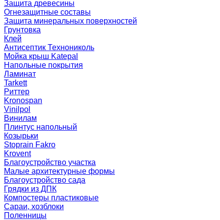
Защита древесины
Огнезащитные составы
Защита минеральных поверхностей
Грунтовка
Клей
Антисептик Технониколь
Мойка крыш Katepal
Напольные покрытия
Ламинат
Tarkett
Риттер
Kronospan
Vinilpol
Винилам
Плинтус напольный
Козырьки
Stoprain Fakro
Krovent
Благоустройство участка
Малые архитектурные формы
Благоустройство сада
Грядки из ДПК
Компостеры пластиковые
Сараи, хозблоки
Поленницы