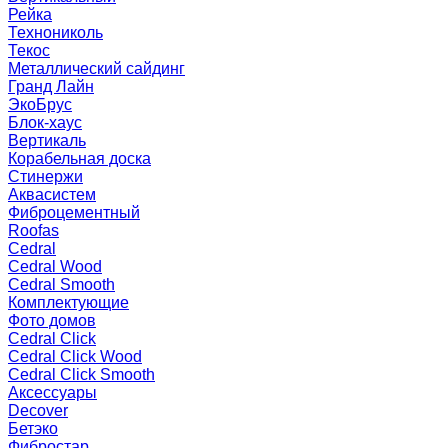
Рейка
Технониколь
Текос
Металлический сайдинг
Гранд Лайн
ЭкоБрус
Блок-хаус
Вертикаль
Корабельная доска
Стинержи
Аквасистем
Фиброцементный
Roofas
Cedral
Cedral Wood
Cedral Smooth
Комплектующие
Фото домов
Cedral Click
Cedral Click Wood
Cedral Click Smooth
Аксессуары
Decover
Бетэко
Фибростар