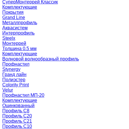
СуперМонтеррей Классик
Комплектующие
Покрытия
Grand Line
Металлпрофиль
Аквасистем
Интерпрофиль
Steelx
Монтеррей
Толщина 0.5 мм
Комплектующие
Волновой волнообразный профиль
Профнастил
Stynergy
Гранд лайн
Полиэстер
Colority Print
Velur
Профнастил МП-20
Комплектующие
Оцинкованный
Профиль С8
Профиль С20
Профиль С21
Профиль С10