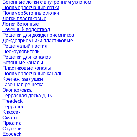
Бетонные лотки с внутренним уклоном
Полимерпесчаные лотки
Полимербетонные лотки
Лотки пластиковые
Лотки бетонные
Точечный водоотвод
Решетки для дождеприемников
Дождеприемники пластиковые
Решетчатый настил
Пескоуловители
Решетки для каналов
Бетонные каналы
Пластиковые каналы
Полимерпесчаные каналы
Крепеж, заглушки
Газонная решетка
Экопарковка
Террасная доска ДПК
Treedeck
Террапол
Классик
Смарт
Практик
Ступени
Ecodeck