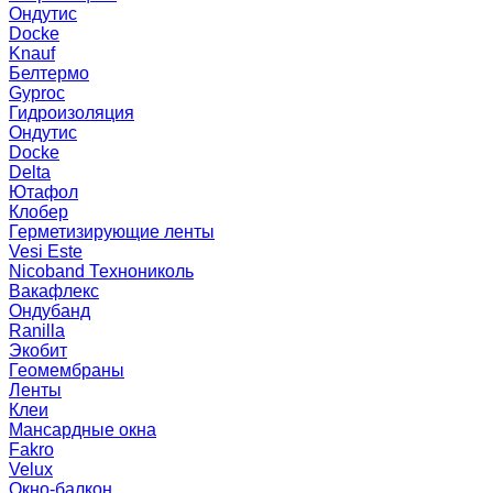
Ондутис
Docke
Knauf
Белтермо
Gyproc
Гидроизоляция
Ондутис
Docke
Delta
Ютафол
Клобер
Герметизирующие ленты
Vesi Este
Nicoband Технониколь
Вакафлекс
Ондубанд
Ranilla
Экобит
Геомембраны
Ленты
Клеи
Мансардные окна
Fakro
Velux
Окно-балкон